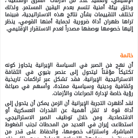
الإقليمي، وتعقيد عدد من الأزمات “الشرق أوسطية”،
وخلق بيئة أمنية تتسم بعدم اليقين المستمر. ولذلك
تختلف التقييمات بشأن نتائج هذه الاستراتيجية، فبينما
تراها طهران أداة ضرورية لحماية أمنها القومي، ينظر
إليها خصومها بوصفها مصدراً لعدم الاستقرار الإقليمي.
خاتمة
أن نهج فن الصبر في السياسة الإيرانية يتجاوز كونه
تكتيكاً مؤقتاً ليتحول إلى عنصر بنيوي في الثقافة
الاستراتيجية الإيرانية. فقد تشكل عبر تراكمات تاريخية
وثقافية ودينية وسياسية ممتدة، وأسهم في صياغة
رؤية خاصة لإدارة الصراعات والأزمات.
لقد أظهرت التجربة الإيرانية أن الزمن يمكن أن يتحول إلى
أداة قوة لا تقل أهمية عن القدرات العسكرية أو
الاقتصادية. ومن خلال توظيف الصبر الاستراتيجي،
استطاعت إيران في العديد من المحطات تجنب الضغوط
المباشرة، واستنزاف خصومها، والحفاظ على قدر من