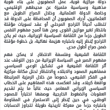
دولة مركزية قوية، عمل الصفويون على بناء هوية
مذهبية وسياسية متميزة عن محيطهم الإقليمي،
وخاصة الدولة العثمانية. وخلال الصراع الطويل مع
العثمانيين، أدرك الصفويون أن المحافظة على الدولة قد
تتطلب أحياناً التراجع المرحلي أو عقد تسويات مؤقتة
بانتظار تغير موازين القوى. ومن هنا أصبح مفهوم النفس
الطويل جزءاً من الثقافة السياسية الإيرانية، حيث لم يكن
التراجع يُنظر إليه باعتباره هزيمة نهائية، بل خطوة مؤقتة
ضمن صراع أطول مدى.
الثقافة الشيعية وفلسفة الانتظار. لا يمكن فهم
مفهوم الصبر في السياسة الإيرانية من دون التوقف عند
أثر الثقافة الشيعية في تشكيل الوعي السياسي.
فمفاهيم الصمود والابتلاء والانتظار تحتل مكانة مركزية
في الفكر الشيعي، خصوصاً من خلال الرمزية المرتبطة
بواقعة كربلاء. وقد انعكست هذه المفاهيم على الخطاب
السياسي الإيراني المعاصر، حيث غالباً ما يتم تقديم
العقوبات والضغوط الخارجية بوصفها اختباراً للصمود
الوطني، في حين يُنظر إلى الاستمرار في المقاومة
باعتباره جزءاً من معركة تاريخية طويلة تتجاوز الحسابات