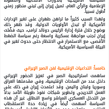
السياسة الأمريكية بالدورات الانتخابية والضغوط
الإعلامية والرأي العام، تميل إيران إلى تبني منظور زمني
أطول نسبياً.
ولهذا السبب كثيراً ما تراهن طهران على تغير الإدارات
الأمريكية أو تبدل الأولويات الدولية. وقد ظهر ذلك
بوضوح خلال فترة إدارة الرئيس دونالد ترامب، حيث فضّلت
إيران تجنب مواجهة عسكرية واسعة رغم سياسة الضغط
الأقصى، مع الاستمرار في الانتظار حتى حدوث تغير في
البيئة السياسية الأمريكية.
خامساً: التداعيات الإقليمية لفن الصبر الإيراني
ساهمت استراتيجية الصبر في تعزيز الحضور الإيراني
داخل عدد من الساحات الإقليمية، وفي مقدمتها العراق
وسوريا ولبنان واليمن. وقد اعتمدت إيران في ذلك على
العمل التدريجي وتطوير شبكات نفوذ طويلة الأمد بدلاً
من التدخل العسكري المباشر واسع النطاق. غير أن هذه
السياسة أسهمت أيضاً في زيادة حدة الاستقطاب