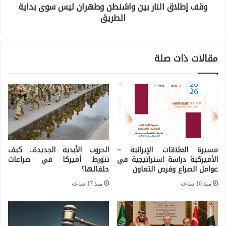
وقف إطلاق النار بين واشنطن وطهران ليس سوى بداية
ا
س
الطريق
ق
و
ا
د
ل
ا
مقالات ذات صلة
ن
ن
ا
ي
ر
ة
ب
ا
ي
ل
ن
ع
مسيرة العلاقات الإيرانية –
الحروب الأبدية الجديدة.. كيف
و
الأميركية دراسة استراتيجية في
تتورط أميركا في صراعات
ر
عوامل الصراع وفرص التعاون
حلفائها؟
ا
ا
منذ 16 ساعة
منذ 17 ساعة
ش
ق
ن
ي
ط
ة