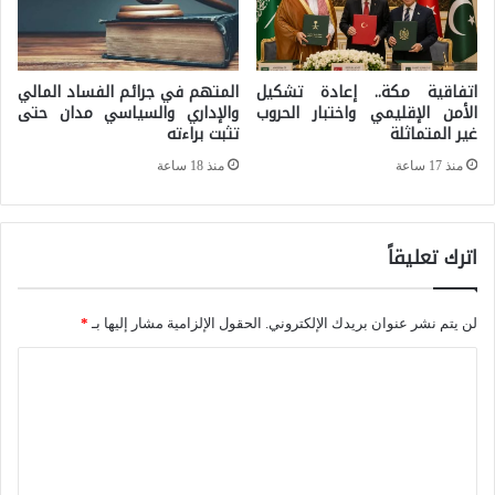
ن
ع
و
ب
ط
ر
اتفاقية مكة.. إعادة تشكيل
المتهم في جرائم الفساد المالي
الأمن الإقليمي واختبار الحروب
والإداري والسياسي مدان حتى
ه
ن
غير المتماثلة
تثبت براءته
ر
ص
منذ 17 ساعة
منذ 18 ساعة
ا
ف
ن
ق
ل
اترك تعليقاً
ر
ي
ن
س
لن يتم نشر عنوان بريدك الإلكتروني.
الحقول الإلزامية مشار إليها بـ
*
س
ا
و
ل
ى
ت
ب
ع
د