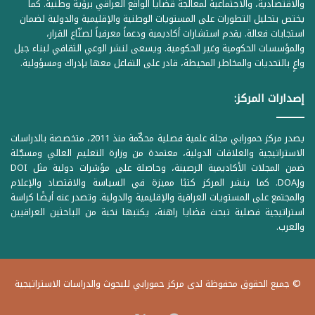
والاقتصادية، والاجتماعية لمعالجة قضايا الواقع العراقي برؤية وطنية. كما
يختص بتحليل التطورات على المستويات الوطنية والإقليمية والدولية لضمان
استجابات فعالة. يقدم استشارات أكاديمية ودعماً معرفياً لصنّاع القرار،
والمؤسسات الحكومية وغير الحكومية. ويسعى لنشر الوعي الثقافي لبناء جيل
واعٍ بالتحديات والمخاطر المحيطة، قادر على التفاعل معها بإدراك ومسؤولية.
إصدارات المركز:
يصدر مركز حمورابي مجلة علمية فصلية محكّمة منذ 2011، متخصصة بالدراسات
الاستراتيجية والعلاقات الدولية، معتمدة من وزارة التعليم العالي ومسجّلة
ضمن المجلات الأكاديمية الرصينة، وحاصلة على مؤشرات دولية مثل DOI
وDOAJ. كما ينشر المركز كتبًا مميزة في السياسة والاقتصاد والإعلام
والمجتمع على المستويات العراقية والإقليمية والدولية. وتصدر عنه أيضًا كراسة
استراتيجية فصلية تبحث قضايا راهنة، يكتبها نخبة من الباحثين العراقيين
والعرب.
© جميع الحقوق محفوظة لدى مركز حمورابي للبحوث والدراسات الاستراتيجية