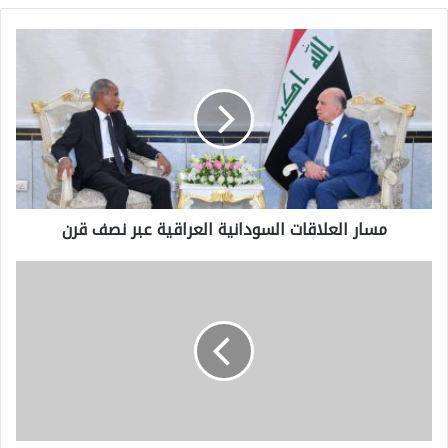
م
س
ا
ر
ا
ل
مسار العلاقات السودانية العراقية عبر نصف قرن
ع
ل
و
ا
ق
ق
ف
ا
إ
ت
ط
ا
ل
ل