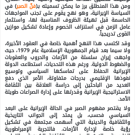
ومن هذا المنطلق برز ما يمكن تسميته بـ(
فنّ الصبر
) في
السياسة الإيرانية، وهو نهج يقوم على تجنب المواجهات
الحاسمة قبل تهيئة الظروف المناسبة لها، واستثمار
عامل الزمن في استنزاف الخصوم وإعادة تشكيل موازين
القوى تدريجياً.
وقد اكتسب هذا النهج أهمية خاصة في العقود الأخيرة،
ولا سيما بعد قيام الجمهورية الإسلامية عام 1979، حيث
واجهت إيران سلسلة من الأزمات والحروب والعقوبات
والضغوط الدولية. ورغم هذه التحديات، استطاعت الدولة
الإيرانية الحفاظ على تماسكها السياسي وتوسيع
نفوذها الإقليمي بدرجات متفاوتة، الأمر الذي دفع
العديد من الباحثين إلى دراسة العلاقة بين الثقافة
الاستراتيجية الإيرانية وقدرتها على إدارة الصراعات طويلة
الأمد.
ولا يقتصر مفهوم الصبر في الحالة الإيرانية على البعد
السياسي فحسب، بل يمتد إلى الجوانب التاريخية
والثقافية والدينية التي أسهمت مجتمعة في تشكيل
رؤية خاصة لإدارة الأزمات. فالتجربة الإمبراطورية