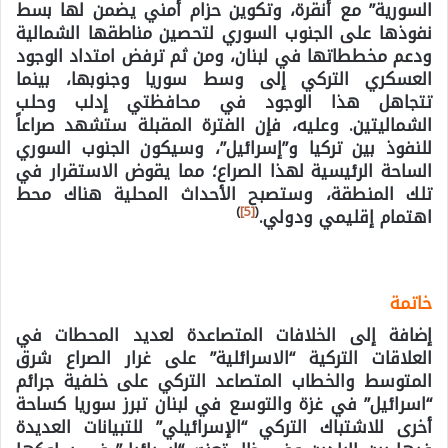
السورية” مع أنقرة، وتكوين حزام أمني يضمن لها بسط
نفوذها على الجنوب السوري لتحصين مناطقها الشمالية
ودعم مخططاتها في لبنان، ومن ثم ترفض امتداد الوجود
العسكري التركي إلى وسط سوريا وجنوبها، بينما
تتجاهل هذا الوجود في محافظتي إدلب وحلب
الشماليتين. وعليه، فإن الفترة المقبلة ستشهد صراعاً
للنفوذ بين تركيا و”إسرائيل”، وسيكون الجنوب السوري
الساحة الرئيسية لهذا الصراع؛ مما يقوض الاستقرار في
تلك المنطقة، وستصبح الأحداث المحلية هناك محط
)
[5]
(
اهتمام إقليمي ودولي.
خاتمة
إضافة إلى الخلافات المتصاعدة لعديد المحطات في
العلاقات التركية “الاسرائلية” على غرار الصراع شرق
المتوسط والخطاب المتصاعد التركي على خلفية جرائم
“اسرائيل” في غزة والتوسع في لبنان تبرز سوريا كساحة
أخرى للاشتباك التركي “الإسرائيلي” للتبيانات العديدة