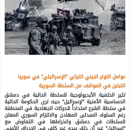
عوامل التوتر البيني التركي “الإسرائيلي” في سوريا
التباين في المواقف من السلطة السورية
تثير الخلفية الأيديولوجية للسلطة الحالية في دمشق
الحساسية الأمنية “لإسرائيل” حيث ترى الحكومة الحالية
في سلطة الشرع امتداداً للحركات الجهادية في المنطقة
رغم السلوك المبدئى المهادن والالتزام السوري المعلن
للسلطات في دمشق وانخراطها في التفاوض مع
“إسرائيل” غير أن ذلك يبدو غير كاف في الإدراك الأمني