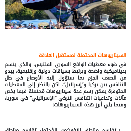
السيناريوهات المحتملة لمستقبل العلاقة
في ضوء معطيات الواقع السوري الملتبس، والذي يتسم
بديناميكية واضحة ويرتبط بسياقات دولية وإقليمية، يبدو
من الصعب الجزم بما ستؤول إليه الأوضاع في ظل
التنافس بين تركيا و”إسرائيل”، لكن بالنظر إلى المعطيات
المتوفرة يمكن رسم عدة سيناريوهات مُحتملة فيما يخص
مآلات وتداعيات التنافس التركي “الإسرائيلي” في سوريا،
وفيما يلي أبرز هذه السيناريوهات:
تقاسم مناطق النفوذ:
من المُحتمل تقاسم مناطق