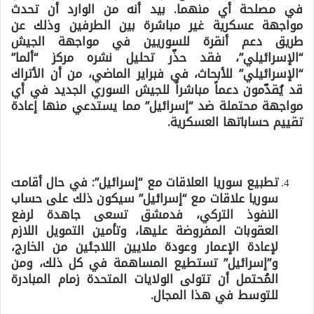
في مصلحة أي منهما. بيد أنه من الوارد أن تحدث
مواجهة عسكرية غير مباشرة بين الطرفين وذلك عن
طريق دعم أنقرة للسوريين في مواجهة الجيش
“الإسرائيلي”، فقد حذّر تحليل نشره مركز “ألما”
“الإسرائيلي” للأبحاث، في فبراير الماضي، من أن الأتراك
قد يُقدّمون دعماً مباشراً للجيش السوري الجديد في أي
مواجهة محتملة ضد “إسرائيل” مما يستدعي منها إعادة
تقييم حساباتها العسكرية.
تطبيع سوريا العلاقات مع “إسرائيل”:
في حال أقامت
سوريا علاقات مع “إسرائيل” سيكون ذلك على حساب
النفوذ التركي، فدمشق تسعى جاهدة لرفع
العقوبات المفروضة عليها، وتأمين التمويل اللازم
لإعادة الإعمار وعودة ملايين اللاجئين من الخارج،
و”إسرائيل” تستطيع المساهمة في كل ذلك، ومن
المُحتمل أن تتولى الولايات المتحدة زمام المبادرة
للتوسط في هذا المجال.