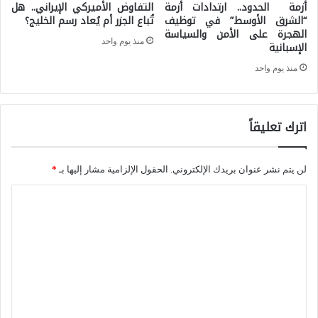
أزمة الحدود.. ارتدادات أزمة
التفاوض الأميركي الإيراني.. هل
و
“الشرق الأوسط” في توظيف
تُباع الجزر أم يُعاد رسم الخليج؟
ن
الهجرة على الأمن والسياسة
د
ت
منذ يوم واحد
الإسبانية
ة
ا
منذ يوم واحد
إ
ئ
ل
ج
ى
اترك تعليقاً
ا
ا
ل
ل
ح
لن يتم نشر عنوان بريدك الإلكتروني.
الحقول الإلزامية مشار إليها بـ
*
خ
ر
ا
ي
ب
ل
ا
م
ت
ر
ع
ع
ا
إ
ل
ل
ي
ي
ع
ر