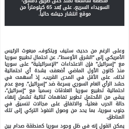
منطقة شاسعة تمتد حتى طريق دمشق-
السويداء السريع، على بُعد 65 كيلومتراً من
موقع انتشار جيشه حالياً.
وعلى الرغم من حديث ستيف ويتكوف، مبعوث الرئيس
الأمريكي إلى “الشرق الأوسط”، عن احتمال تطبيع سوريا
مع “إسرائيل” فإن الاعتداءات “الإسرائيلية” على سوريا
منذ كانون الأول الماضي أضعفت بشدة أي احتمالية
لذلك، على الأقل في المدى القريب، إذ أسهمت في
حشد الرأي العام السوري بسرعة ضد “إسرائيل”. ومع عدم
احتمالية تطبيع سوريا العلاقات رسمياً مع “إسرائيل”،
يبقى من المُحتمل تطوير تفاهمات ثنائية تشمل إنهاء
حالة الحرب فعلياً، والاتفاق على مجالات تنسيق في
جنوب سوريا، بما يحد من وصول النفوذ التركي إلى تلك
المناطق.
يمكن القول إنه في ظل وجود سوريا كمنطقة صدام بين