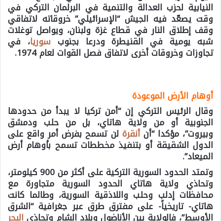
النيابية لحزب العدالة والتنمية في البرلمان التركي في
وقت يصعّد فيه الجيش “الإسرائيلي” خروقاته لاتفاقي
وقف إطلاق النار في قطاع غزة ولبنان، ويواصل توغلات
شبه يومية في القنيطرة ودرعا بجنوب
سوريا
، في
تجاوزات وخروقات أخرى لاتفاق فصل القوات لعام 1974.
أوهام الأرض الموعودة
وقال الرئيس التركي إن “أمن تركيا لا يبدأ من حدودها
الجنوبية أو من ولاية هاتاي، بل من حلب ودمشق
وبيروت”، مؤكدا “أن
أنقرة
لن تسمح بفرض أمر واقع على
الدول الشقيقة أو بتنفيذ مخططات تسمح بأوهام أرض
الميعاد”.
وتمتد الحدود السورية التركية على أكثر من 900 كيلومتر،
وتحاذي ولاية هاتاي الحدود السورية متجاورة مع
محافظات إدلب وحلب واللاذقية السورية، وطالما كانت
هاتاي- تاريخياً- على مفترق طرق عبر جغرافية “الشرق
الأوسط”، فالولاية بين الأناضول وبلاد الشام وتحاذي
البحر