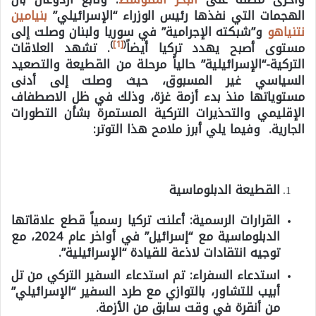
الهجمات التي نفذها رئيس الوزراء “الإسرائيلي”
بنيامين
نتنياهو
و”شبكته الإجرامية” في سوريا ولبنان وصلت إلى
)
[1]
(
مستوى أصبح يهدد تركيا أيضاً
. تشهد العلاقات
التركية-“الإسرائيلية” حالياً مرحلة من القطيعة والتصعيد
السياسي غير المسبوق، حيث وصلت إلى أدنى
مستوياتها منذ بدء أزمة غزة، وذلك في ظل الاصطفاف
الإقليمي والتحذيرات التركية المستمرة بشأن التطورات
الجارية.
وفيما يلي أبرز ملامح هذا التوتر:
القطيعة الدبلوماسية
القرارات الرسمية:
أعلنت تركيا رسمياً قطع علاقاتها
الدبلوماسية مع “إسرائيل” في أواخر عام 2024، مع
توجيه انتقادات لاذعة للقيادة “الإسرائيلية”.
استدعاء السفراء:
تم استدعاء السفير التركي من تل
أبيب للتشاور، بالتوازي مع طرد السفير “الإسرائيلي”
من أنقرة في وقت سابق من الأزمة.