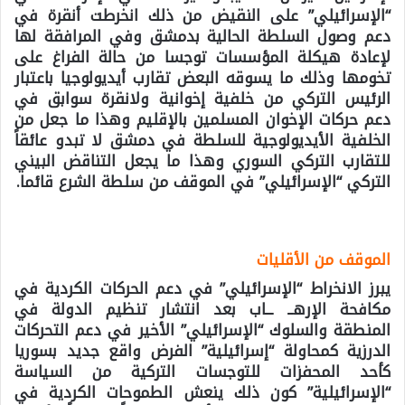
“الإسرائيلي” على النقيض من ذلك انخرطت أنقرة في
دعم وصول السلطة الحالية بدمشق وفي المرافقة لها
لإعادة هيكلة المؤسسات توجسا من حالة الفراغ على
تخومها وذلك ما يسوقه البعض تقارب أيديولوجيا باعتبار
الرئيس التركي من خلفية إخوانية ولانقرة سوابق في
دعم حركات الإخوان المسلمين بالإقليم وهذا ما جعل من
الخلفية الأيديولوجية للسلطة في دمشق لا تبدو عائقاً
للتقارب التركي السوري وهذا ما يجعل التناقض البيني
التركي “الإسرائيلي” في الموقف من سلطة الشرع قائما.
الموقف من الأقليات
يبرز الانخراط “الإسرائيلي” في دعم الحركات الكردية في
مكافحة الإرهــ ــاب بعد انتشار تنظيم الدولة في
المنطقة والسلوك “الإسرائيلي” الأخير في دعم التحركات
الدرزية كمحاولة “إسرائيلية” الفرض واقع جديد بسوريا
كأحد المحفزات للتوجسات التركية من السياسة
“الإسرائيلية” كون ذلك ينعش الطموحات الكردية في