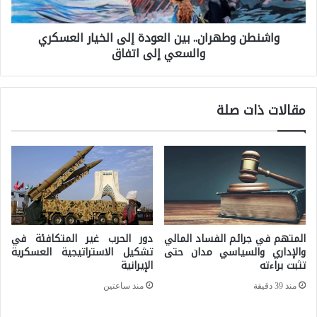
ن
ن
واشنطن وطهران.. بين العودة إلى الخيار العسكري
و
ي
والسعي إلى اتفاق
ط
ا
ه
ه
ر
و
مقالات ذات صلة
ا
ق
ن
د
.
ت
.
ت
ب
و
ي
ق
المتهم في جرائم الفساد المالي
دور الحرب غير المتكافئة في
ن
والإداري والسياسي مدان حتى
تشكيل الاستراتيجية العسكرية
ف
تثبت براءته
الإيرانية
ا
ع
منذ 39 دقيقة
منذ ساعتين
ل
ل
ع
ى