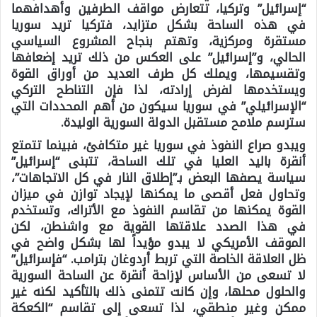
“إسرائيل” وتركيا، تتعارض مواقف الطرفين وأهدافهما
في هذه الساحة بشكل متزايد، فتركيا تريد سوريا
مستقرة ومركزية، وتهتم بنجاح المشروع السياسي
الحالي، و”إسرائيل” على العكس من ذلك تريد إضعافها
وتقسيمها، ويملك كل طرف العديد من أوراق القوة
ويستخدمها لفرض إرادته، لذا فإن التناطح التركي
“الإسرائيلي” في سوريا سيكون من أهم المحددات التي
سترسم ملامح مستقبل الدولة السورية الوليدة.
ويبدو صراع النفوذ في سوريا غير متكافئ، فبينما تتمتع
أنقرة باليد العليا في تلك الساحة، تتبنى “إسرائيل”
سياسة يصفها البعض بـ”إطلاق النار في كل الاتجاهات”،
وتحاول فعل أقصى ما يمكنها لإيجاد توازن في ميزان
القوة يمكنها من تقاسم النفوذ مع الأتراك، وتستخدم
في هذا الصدد علاقتها القوية مع واشنطن، لكن
الموقف الأمريكي لا يبدو مؤيداً لها بشكل واضح في
ظل العلاقة الخاصة التي تربط أردوغان بترامب. “فإسرائيل”
لا تسعى من الأساس لإزاحة أنقرة عن الساحة السورية
والحلول محلها، وإن كانت تتمنى ذلك بالتأكيد لكنه غير
ممكن وغير منطقي، لذا تسعى إلى تقاسم “الكعكة