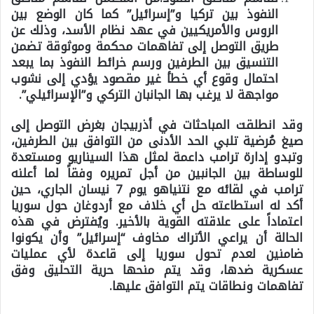
النفوذ بين تركيا و”إسرائيل” كما كان الوضع بين
الروس والأمريكيين في عهد نظام الأسد، وذلك عن
طريق التوصل إلى تفاهمات محكمة وموثوقة تضمن
التنسيق بين الطرفين ورسم خرائط النفوذ بما يبعد
احتمال وقوع أي خطأ غير مقصود يؤدي إلى نشوب
مواجهة لا يرغب بها الجانبان التركي و”الإسرائيلي”.
وقد انطلقت المباحثات في أذربيجان بغرض التوصل إلى
صيغ مُرضية تلبي الحد الأدنى من التوافق بين الطرفين،
وتبدو إدارة ترامب داعمة لمثل هذا السيناريو ومستعدة
للوساطة بين الجانبين من أجل تمريره وفقاً لما أعلنه
ترامب في لقائه مع نتنياهو يوم 7 نيسان الجاري، حين
أكد له استطاعته حل أي خلاف مع أردوغان حول سوريا
اعتماداً على علاقته القوية بالأخير. ويُفترض في هذه
الحالة أن يراعي الأتراك مخاوف “إسرائيل” وأن يكونوا
ضامنين لعدم تحول سوريا إلى قاعدة لأي عمليات
عسكرية ضدها، وقد يتم منحها حرية التحليق وفق
تفاهمات ونطاقات يتم التوافق عليها.