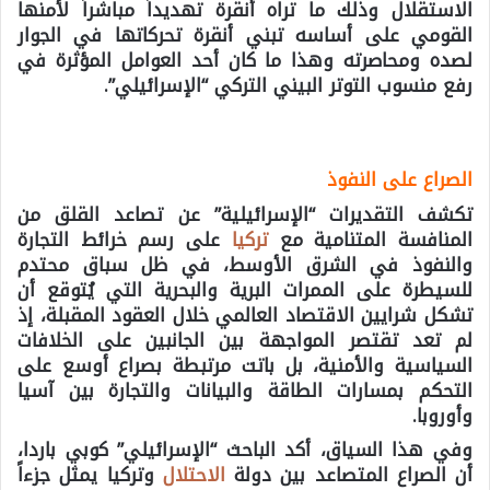
الاستقلال وذلك ما تراه أنقرة تهديداً مباشراً لأمنها
القومي على أساسه تبني أنقرة تحركاتها في الجوار
لصده ومحاصرته وهذا ما كان أحد العوامل المؤثرة في
رفع منسوب التوتر البيني التركي “الإسرائيلي”.
الصراع على النفوذ
تكشف التقديرات “الإسرائيلية” عن تصاعد القلق من
المنافسة المتنامية مع
تركيا
على رسم خرائط التجارة
والنفوذ في الشرق الأوسط، في ظل سباق محتدم
للسيطرة على الممرات البرية والبحرية التي يُتوقع أن
تشكل شرايين الاقتصاد العالمي خلال العقود المقبلة، إذ
لم تعد تقتصر المواجهة بين الجانبين على الخلافات
السياسية والأمنية، بل باتت مرتبطة بصراع أوسع على
التحكم بمسارات الطاقة والبيانات والتجارة بين آسيا
وأوروبا.
وفي هذا السياق، أكد الباحث “الإسرائيلي” كوبي باردا،
أن الصراع المتصاعد بين دولة
الاحتلال
وتركيا يمثل جزءاً