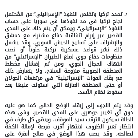
تمدد تركيا وتقلص النفوذ “الإسرائيلي”:
من المُحتمل
نجاح تركيا في مد نفوذها في سوريا على حساب
النفوذ “الإسرائيلي”، ويمكن أن يتم ذلك على المدى
القصير عبر إبرام اتفاقية دفاع مشترك مع دمشق
والإشراف على تسليح الجيش السوري، وقد يشمل
ذلك نشر قواعد عسكرية تركية جنوباً أو نصب
منظومات دفاع جوي لمنع الطيران “الإسرائيلي” من
انتهاك المجال الجوي، ومن ثم إفشال مخطط
المنطقة الجنوبية منزوعة السلاح، ولا يتعارض ذلك
مع بقاء القوات “الإسرائيلية” في مرتفعات الجولان
أو حتى المنطقة العازلة التي استولت عليها بعد
سقوط نظام الأسد.
وقد يتم اللجوء إلى إبقاء الوضع الحالي كما هو عليه
دون أي تغيير جوهري على المدى القصير، وفي هذه
الحالة سيكون الترقب سيد الموقف، ويبقى كل طرف في
انتظار تغير الظروف لانتهاز أقرب فرصة لإمالة الكفة
لصالحه، وقد يصب هذا الوضع في صالح أنقرة على