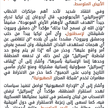
الأبيض المتوسط
.
وفي انتقاد شديد لأحد أهم مرتكزات الخطاب
“الإسرائيلي” الأيديولوجي، قال أردوغان إن تركيا تدرك
جيداً “الهدف النهائي لأوهام الأرض الموعودة”، مضيفاً
“بإذن الله لن نسمح أبدا بذلك” مؤكداً “أن دمشق وبيروت
شقيقتان
لإسطنبول
، وأن أمن تركيا يبدأ من حلب
ودمشق وبيروت”، مشدداً على أن بلاده “لن تتغاضى عن
أي هجمات تستهدف البلدان الشقيقة، ولن تسمح بفرض
أمر واقع عليها”. وحذر من أنه “إذا لم يتم وضع حد
لبلطجة “إسرائيل” فإن ثمن ذلك لن تدفعه المنطقة
وحدها إنما الإنسانية بأسرها”، وأشار إلى أن “إيقاف
“إسرائيل” مسؤولية إنسانية مشتركة ومنع تكرار مآسي
التاريخ واجب على الجميع”، كما حذر من الانخراط في
مغامرات تخدم “شبكة المجازر
الصهيونية
“.
وأشار إلى أن “الإدارة الصهيونية” تواصل تنفيذ سياسات
تهدد استقرار المنطقة، مؤكداً أن “إسرائيل” ترفض
الانسحاب من لبنان وتستمر في تنفيذ عملياتها العسكرية
فيه، كما تسعى إلى زعزعة الاستقرار في دول أفريقية
وأخرى مطلة على
البحر المتوسط
. وتابع أردوغان بأن