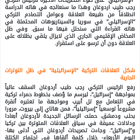
“الإسرائيلي” على ضوء التصريحات الأخيرة للرئيس التركي
رجب طيب اردوغان وهذا ما سنعالجه في هاته الدراسة
انطلاقاً من طبيعة العلاقة وعوامل التصادم التركي
“الإسرائيلي” في سوريا والسيناريوهات المحتملة في
هاته القراءة التي سنحلل فيها ما سبق. وفي ظل
المخاض الإقليمي الجاري الذي لايزال يلقي بظلاله على
العلاقة دون أن ترسو على استقرار.
شكل العلاقات التركية “الإسرائيلية” في ظل التوترات
الجارية
رفع الرئيس التركي رجب طيب أردوغان السقف عالياً
بمواجهة “إسرائيل”، ليرسم ما وُصف بخطوط حمراء تركية
في التعامل مع تل أبيب ومواجهة ما تعتبره أنقرة
مشروعاً توسعياً “إسرائيلياً”، فمن هاتاي إلى بيروت، مرورا
بحلب ودمشق، حملت الرسائل الجديدة لأردوغان أبعادا
ودلالات عميقة في سياق العلاقات المتوترة بين تركيا
و”إسرائيل”. وجاءت تصريحات أردوغان التي أدلى بها-
اليوم الأربعاء- خلال كلمة ألقاها في اجتماع الكتلة