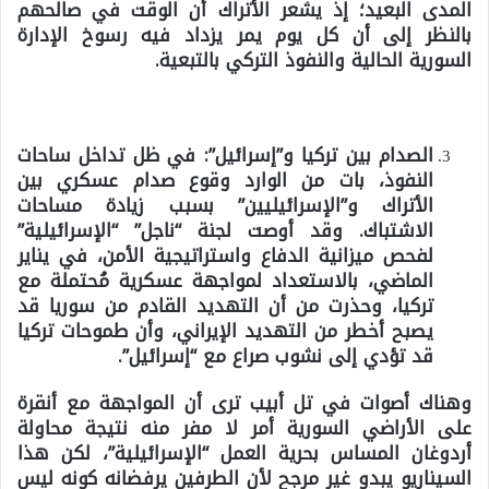
المدى البعيد؛ إذ يشعر الأتراك أن الوقت في صالحهم
بالنظر إلى أن كل يوم يمر يزداد فيه رسوخ الإدارة
السورية الحالية والنفوذ التركي بالتبعية.
الصدام بين تركيا و”إسرائيل”:
في ظل تداخل ساحات
النفوذ، بات من الوارد وقوع صدام عسكري بين
الأتراك و”الإسرائيليين” بسبب زيادة مساحات
الاشتباك. وقد أوصت لجنة “ناجل” “الإسرائيلية”
لفحص ميزانية الدفاع واستراتيجية الأمن، في يناير
الماضي، بالاستعداد لمواجهة عسكرية مُحتملة مع
تركيا، وحذرت من أن التهديد القادم من سوريا قد
يصبح أخطر من التهديد الإيراني، وأن طموحات تركيا
قد تؤدي إلى نشوب صراع مع “إسرائيل”.
وهناك أصوات في تل أبيب ترى أن المواجهة مع أنقرة
على الأراضي السورية أمر لا مفر منه نتيجة محاولة
أردوغان المساس بحرية العمل “الإسرائيلية”، لكن هذا
السيناريو يبدو غير مرجح لأن الطرفين يرفضانه كونه ليس