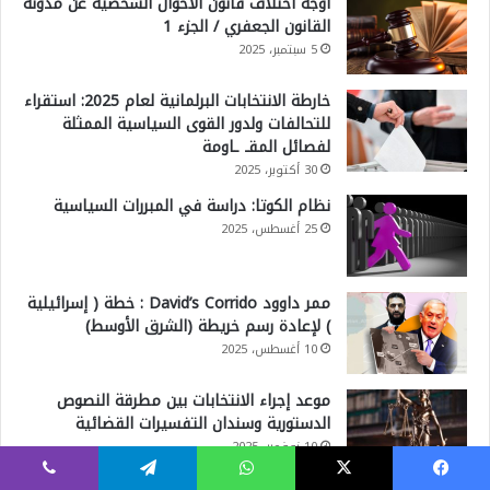
أوجه اختلاف قانون الأحوال الشخصية عن مدونة
القانون الجعفري / الجزء 1
5 سبتمبر، 2025
خارطة الانتخابات البرلمانية لعام 2025: استقراء
للتحالفات ولدور القوى السياسية الممثلة
لفصائل المقـ ـاومة
30 أكتوبر، 2025
نظام الكوتا: دراسة في المبررات السياسية
25 أغسطس، 2025
ممر داوود David’s Corrido : خطة ( إسرائيلية
) لإعادة رسم خريطة (الشرق الأوسط)
10 أغسطس، 2025
موعد إجراء الانتخابات بين مطرقة النصوص
الدستورية وسندان التفسيرات القضائية
10 نوفمبر، 2025
فيسبوك
‫X
واتساب
تيلقرام
ڤايبر