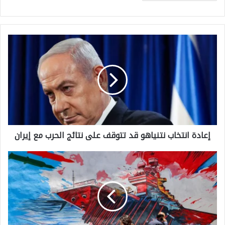
إ
ع
ا
د
ة
ا
إعادة انتخاب نتنياهو قد تتوقف على نتائج الحرب مع إيران
ن
ت
و
خ
ا
ا
ش
ب
ن
ن
ط
ت