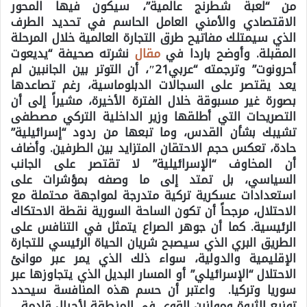
من “لعبة شطرنج عالمية”، سيكون فيها المحور
الاقتصادي والأمني العامل الحاسم في تحديد الطرف
الذي سيمتلك مفاتيح طرق التجارة العالمية خلال المرحلة
المقبلة. وأوضح باردا في
مقال
نشرته صحيفة “يديعوت
أحرونوت” وترجمته “عربي21″، أن التوتر بين الجانبين لم
يعد يقتصر على السجالات الدبلوماسية، رغم تصاعدها
بصورة غير مسبوقة خلال الفترة الأخيرة، مشيراً إلى أن
التصريحات التي أطلقها وزير الداخلية التركي مصطفى
تشيبك بشأن القدس، وما تبعها من ردود “إسرائيلية”
حادة، تعكس حجم الاحتقان المتزايد بين الطرفين. وأضاف
أن المخاوف “الإسرائيلية” لا تقتصر على الجانب
السياسي، بل تمتد إلى ما وصفه بمؤشرات على
استعدادات عسكرية تركية متدرجة لمواجهة محتملة مع
الاحتلال، مرجحاً أن تكون الساحة السورية نقطة الاحتكاك
الرئيسية. كما أن جوهر الصراع يتمثل في التنافس على
الطريق البري الذي سيصبح شريان الحياة الرئيسي للتجارة
الإقليمية والدولية، سواء ذلك الذي يمر عبر موانئ
الاحتلال “الإسرائيلي” أو المسار البديل الذي يتجاوزها عبر
سوريا وتركيا. واعتبر أن حسم هذه المنافسة سيحدد
توزيع الثروة وموازين القوى في المنطقة لأجيال قادمة.