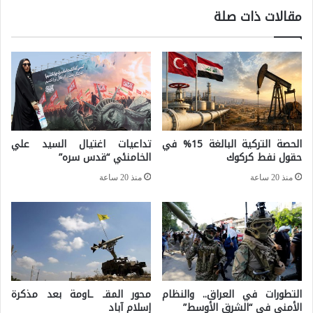
2
ك
مقالات ذات صلة
6
س
.
ث
.
ق
ه
ة
ل
ب
ي
ك
الحصة التركية البالغة 15% في
تداعيات اغتيال السيد علي
ت
حقول نفط كركوك
الخامنئي “قدس سره”
ي
ش
ن
منذ 20 ساعة
منذ 20 ساعة
كّ
ا
ل
ل
ا
م
ل
ت
م
ز
التطورات في العراق.. والنظام
محور المقـ ـاومة بعد مذكرة
ح
ا
الأمني في “الشرق الأوسط”
إسلام آباد