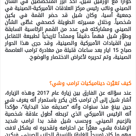
حواراً مع أورفيل شيل، أحد أبرز المتخصصين في الشأن
الصيني ونائب رئيس مركز العلاقات الأميركية-الصينية في
جمعية آسيا، وكان شيل قد حضر القمة في بكين
شخصياً. وخلال مسيرته الطويلة كصحفي غطّى الشأن
الصيني ومشاركته في عدد من القمم الرئاسية السابقة
وطوّر شيل فهماً دقيقاً وممتداً تاريخياً لطبيعة التفاعل
بين القيادات الأميركية والصينية، وقد جرى هذا الحوار
صباح 15 ايار بعد ساعات قليلة من مغادرة ترامب العاصمة
الصينية، وتم تحريره لأغراض الاختصار والوضوح.
كيف تغيّرت ديناميكيات ترامب وشي؟
عند سؤاله عن الفارق بين زيارة عام 2017 وهذه الزيارة،
أشار شيل إلى أن ترامب كان يكرر باستمرار أنه يعرف شي
جين بينغ منذ سنوات وأنه “صديقه منذ البداية”، مؤكداً
أنه الرئيس الأميركي الذي تربطه أطول علاقة شخصية
بالزعيم الصيني. وبحسب شيل فقد بدا ترامب شديد
الإشادة بشي، معبّراً عن احترامه وتقديره له بشكل لافت
وهو ما كان (مريحاً للغاية) بالنسبة للجانب الصيني، فبكين