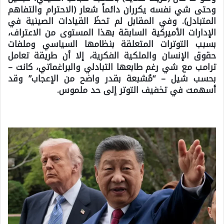
وحتى شي نفسه يكرران دائماً شعار (الاحترام والتفاهم
المتبادل). وفي المقابل لم تحظَ القيادات الصينية في
الإدارات الأميركية السابقة بهذا المستوى من الاعتراف،
بسبب التوترات المتعلقة بنظامها السياسي وملفات
حقوق الإنسان والملكية الفكرية، إلا أن طريقة تعامل
ترامب مع شي رغم طابعها التبادلي والبراغماتي، كانت –
بحسب شيل – “مُشبعة بقدر واضح من الإعجاب” وقد
أسهمت في تخفيف التوتر إلى حد ملموس.