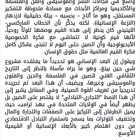
واسع في مجالات النشر والموسيقى والفن والفلسفة
والأكاديميا ومراكز الأبحاث مع مساحة ملحوظة للتفكير
المستقل، وهو ما أتاح – بحسبه – بيئة حقيقية لازدهار
(النزعة الإنسانية)، لكنه يذكّر بأن الخطاب الماركسي-
اللينيني كان ينظر إلى هذه القيم بوصفها تلوثاً روحياً،
لأنها قيم كونية لا تتماشى مع فكرة الخصوصية
الأيديولوجية وأن الصين حتى اليوم لا تتبنى بشكل كامل
فكرة القيم العالمية مثل حقوق الإنسان.
ويقول إن البعد الإنساني هو تحديداً ما يفتقده مشروع
شي جين بينغ، وهو ما يراه مأساة بالنظر إلى التاريخ
الثقافي الغني للصين في الفلسفة والدين والفنون
والموسيقى وغيرها، ويضيف أن هذا البعد تم تجريده
تدريجياً من تعريف القوة الصينية. وفي المقابل يشير إلى
أن هذا النمط “التجاري-التبادلي” لا يقتصر على الصين بل
يظهر أيضاً في الولايات المتحدة في عهد ترامب، حيث
يميل الطرفان إلى التركيز على الصفقات والتجارة والمال
وتخفيف التوترات بما يسمح باستمرار التبادل الاقتصادي
من دون اهتمام كبير بالأبعاد الإنسانية أو القيمية
الأوسع.