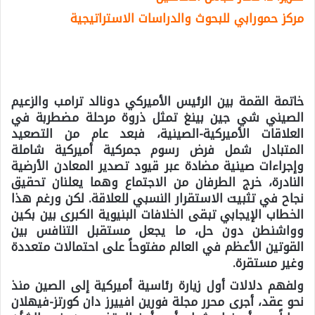
مركز حمورابي للبحوث والدراسات الاستراتيجية
خاتمة القمة بين الرئيس الأميركي دونالد ترامب والزعيم
الصيني شي جين بينغ تمثل ذروة مرحلة مضطربة في
العلاقات الأميركية-الصينية، فبعد عام من التصعيد
المتبادل شمل فرض رسوم جمركية أميركية شاملة
وإجراءات صينية مضادة عبر قيود تصدير المعادن الأرضية
النادرة، خرج الطرفان من الاجتماع وهما يعلنان تحقيق
نجاح في تثبيت الاستقرار النسبي للعلاقة. لكن ورغم هذا
الخطاب الإيجابي تبقى الخلافات البنيوية الكبرى بين بكين
وواشنطن دون حل، ما يجعل مستقبل التنافس بين
القوتين الأعظم في العالم مفتوحاً على احتمالات متعددة
وغير مستقرة.
ولفهم دلالات أول زيارة رئاسية أميركية إلى الصين منذ
نحو عقد، أجرى محرر مجلة فورين افييرز دان كورتز-فيهلان