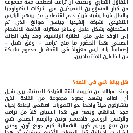
التفاؤل التجاري. ويضيف أن ترامب اصطحب معه مجموعة
من كبار المسؤولين التنفيذيين في شركات التكنولوجيا
والمال فيما يشبه فريق دعم اقتصادي من بينهم الرئيس
التنفيذي لشركة إنفيديا جينسن هوانغ الذي تم
استدعاؤه بشكل عاجل وسافر بطائرته الخاصة للانضمام
إلى الوفد على متن الطائرة الرئاسية، وقد رحّب الجانب
الصيني بهذا الحضور ما منح ترامب – وفق شيل –
إحساساً بأنه ليس معزولاً في القمة بل مدعوم بشبكة
من الفاعلين الاقتصاديين.
هل يبالغ شي في الثقة؟
وعند سؤاله عن تقييمه لثقة القيادة الصينية، يرى شيل
أن العالم يشهد صعود مجموعة من القادة الذين
يتشاركون ميلاً واضحاً نحو التصورات العظمى لإعادة إحياء
مجد بلدانهم، ويضع في هذا السياق كلاً من ترامب
والرئيس الروسي فلاديمير بوتين والزعيم الصيني شي
جين بينغ وزعيم كوريا الشمالية كيم جونغ أون، وحتى
القيادات الإيرانية قبل الضربات الأخيرة. ويضيف أن هذا