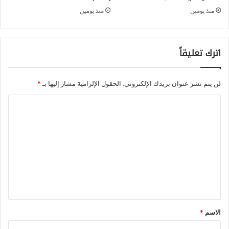
و
ي
منذ يومين
منذ يومين
ر
د
ا
ة
اترك تعليقاً
ل
ر
و
لن يتم نشر عنوان بريدك الإلكتروني.
الحقول الإلزامية مشار إليها بـ
*
س
ا
ي
ل
-
ت
ا
ع
ل
ل
ص
ي
ي
ق
ن
*
الاسم
*
ي