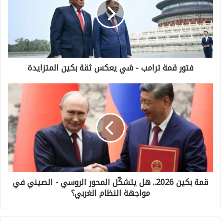
و
ر
ق
م
فتور قمة ترامب - شي يعكس ثقة بكين المتزايدة
ة
ت
ق
ر
م
ا
ة
م
ب
ب
ك
-
ي
ش
قمة بكين 2026.. هل يتشكّل المحور الروسي - الصيني في
ن
ي
مواجهة النظام الغربي؟
2
ي
0
ع