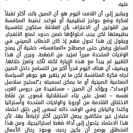
عليه.
ويشير إلى أن اللافت اليوم هو أن الصين باتت أكثر تقبلاً
لفكرة وضع حواجز تنظيمية أو قواعد تضبط المنافسة
بين القوتين أي الاعتراف بأن العلاقة ستكون تنافسية
بطبيعتها لكن يجب احتواؤها ضمن حدود تمنع الانفجار،
ويقول إن هذا تحول مهم إذ كان الخطاب الصيني في
السابق يرفض حتى مصطلح «المنافسة»، خشية أن يمنح
الولايات المتحدة مبرراً لمزيد من الضغط، ويرى أن هذا
التغيير لم يبدأ مع هذه الزيارة لكنه تأكد وتعزز خلالها.
ويضيف أن هناك اليوم قدراً أكبر من التسامح داخل الصين
تجاه فكرة المنافسة لكن ما لم يتغير هو جوهر السياسة
الصناعية الصينية أو ما يمكن تسميته بـ”تسليح سلاسل
الإمداد”، ويؤكد أن الصين – مستفيدة من دروس الغرب
نفسه – تعمل على بناء استقلالية قصوى عن نقاط
الاختناق القادمة من أوروبا والولايات المتحدة وأستراليا
وكندا واليابان وفي الوقت ذاته تسعى إلى خلق اعتماد
متبادل غير متكافئ يجعل الآخرين أكثر ارتباطاً بها، لأن
هذا الاعتماد يتحول إلى أداة ضغط استراتيجية. ومن هذا
المنطلق يوضح أن بكين رحبت بوجود رجال الأعمال