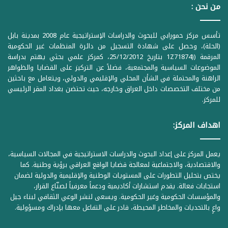
من نحن :
تأسس مركز حمورابي للبحوث والدراسات الإستراتيجية عام 2008 بمدينة بابل
(الحلة)، وحصل على شهادة التسجيل من دائرة المنظمات غير الحكومية
المرقمة ((1Z71874 بتاريخ 25/12/2012، كمركز علمي بحثي يهتم بدراسة
الموضوعات السياسية والمجتمعية، فضلاً عن التركيز على القضايا والظواهر
الراهنة والمحتملة في الشأن المحلي والإقليمي والدولي، ويتعامل مع باحثين
من مختلف التخصصات داخل العراق وخارجه، حيث تحتضن بغداد المقر الرئيسي
للمركز.
اهداف المركز:
يعمل المركز على إعداد البحوث والدراسات الاستراتيجية في المجالات السياسية،
والاقتصادية، والاجتماعية لمعالجة قضايا الواقع العراقي برؤية وطنية. كما
يختص بتحليل التطورات على المستويات الوطنية والإقليمية والدولية لضمان
استجابات فعالة. يقدم استشارات أكاديمية ودعماً معرفياً لصنّاع القرار،
والمؤسسات الحكومية وغير الحكومية. ويسعى لنشر الوعي الثقافي لبناء جيل
واعٍ بالتحديات والمخاطر المحيطة، قادر على التفاعل معها بإدراك ومسؤولية.