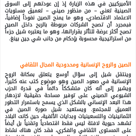
الأميركيين في هذه الزيارة إذ إن عودتهم إلى السوق
الصينية تعني – من منظور صيني – تعميق مستويات
الاعتماد الاقتصادي، وهو ما يمنح الصين نفوذاً إضافياً،
فبمجرد أن تصبح الشركات مربوطة بالربح داخل الصين
تصبح أكثر عرضة للتأثر بقراراتها، وهو ما يعتبره شيل جزءاً
من استراتيجية محسوبة بإحكام من جانب شي جين بينغ.
الصين والروح الإنسانية ومحدودية المجال الثقافي
وينتقل شيل إلى سؤال أوسع يتعلق بمكانة الروح
الإنسانية في صعود الصين وهو موضوع كتب عنه كثيراً،
ويشير إلى أنه كان متشككاً دائماً في قدرة الحزب
الشيوعي الصيني على توفير مساحة حقيقية لازدهار
هذا البعد الإنساني بالشكل الذي يسمح باستمرار التطور
العميق للمجتمع. ويستعيد شيل صورة الصين في
الثمانينيات والتسعينيات وبدايات الألفية، حين كانت البلاد
تشهد حيوية لافتة ليس فقط اقتصادياً وتقنياً بل أيضاً
على المستوى الثقافي والفكري، فقد كان هناك نشاط