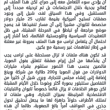
أن يؤدي سوء التعامل معه إلى صراع، لكن هذا الملف لم
يُعالج بجدية خلال الاجتماعات بل تم ترحيله مجدداً إلى
المستقبل. وفي هذا السياق لفت شيل إلى وجود
صفقات تسليح أميركية بقيمة تقارب 25 مليار دولار
مخصصة لتايوان، مشيراً إلى أن مسار تنفيذها قد يصبح
موضع مراجعة أو تباطؤ في المرحلة المقبلة، في ظل
التعقيدات السياسية واللوجستية القائمة، كما أشار إلى
احتمال أن يتعامل ترامب مع هذا الملف بمرونة غير معلنة
في إطار تفاهمات غير رسمية مع بكين.
قد تكون هناك ملفات لا تزال مستحقة على ترامب يجب
أن يقدّمها من أجل إبرام صفقة تتعلق بفول الصويا،
فالصين بحسب هذا التصور ستقوم بشراء مليارات
الدولارات من فول الصويا و200 طائرة من شركة بوينغ
إضافة إلى إنشاء مجلس للتجارة، ويرى شيل أن كثيراً من
التفاصيل ستتبلور بصورة أكثر وضوحاً خلال الأيام المقبلة
لكن جوهر الخلافات لا يزال قائماً خصوصاً تايوان والتباينات
الاقتصادية المرتبطة بميزان التجارة، وهي ملفات لا
تمتلك الأطراف حلولاً جاهزة لها ما يجعل تحقيق تحول
جذري في المواقف أمراً بالغ الصعوبة، طالما أن هذه