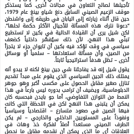
تأجيلها لصالح التعاون في مجالات أخرى. كما يستذكر
موقف الزعيم الصيني السابق دنغ شياو بينغ عام 1979،
حين قال أثناء زيارته إلى اليابان في طريقه إلى واشنطن
“دعونا نترك هذه المسألة للأجيال الأكثر حكمة لحلها”.
لكن شيل يرى أن القيادة الحالية في بكين لا تستطيع
تبنّي هذا النهج، لأن ذلك سيُفسَّر داخلياً كضعف
سياسي في وقت تؤكد فيه بكين أن تايوان جزء لا يتجزأ
من الصين، وأن مسألة استعادتها – سلمياً أو بوسائل
أخرى – تظل هدفاً استراتيجياً ثابتاً.
يقول شيل إنه قد يفاجئنا شي جين بينغ لكنه لا يبدو أنه
يمتلك ذلك الجين السياسي الذي يقوم على مبدأ تقديم
تنازل صغير مقابل الحصول على مكسب أكبر وهو جوهر
الدبلوماسية، ويضيف أن ترامب بدوره ليس بارعاً في هذا
النمط من التوازن التفاوضي، أما جو بايدن فبحسبه كان
يمكن أن يتبنى هذا النهج لكن في اللحظة التي كانت
فيها الصين في صعود متسارع – اقتصادياً وسياسياً
ونفوذاً على المستويين الداخلي والخارجي – لم يكن
الطرف الصيني مستعداً أصلاً لفكرة خذ وهات في
العلاقات أي ما الذي يمكن أن نقدمه مقابل ما نحصل