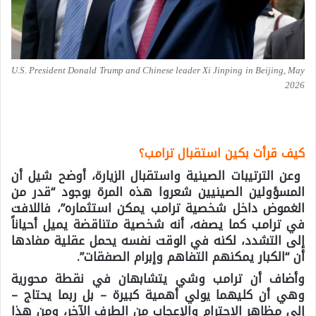
U.S. President Donald Trump and Chinese leader Xi Jinping in Beijing, May
2026
كيف قرأت بكين استقبال ترامب؟
وعن الترتيبات الصينية واستقبال الزيارة، أوضح شيل أن
المسؤولين الصينيين شعروا هذه المرة بوجود “قدر من
الغموض داخل شخصية ترامب يمكن استثماره”، فاللافت
في ترامب كما يصفه، أنه شخصية متناقضة يميل أحياناً
إلى التشدد، لكنه في الوقت نفسه يحمل عقلية مفادها
أن “الكبار يمكنهم التفاهم وإبرام الصفقات”.
وأضاف أن ترامب وشي يتشابهان في نقطة محورية
وهي أن كليهما يولي أهمية كبيرة – بل ربما يحتاج –
إلى مظاهر الاحترام والإعجاب من الطرف الآخر، ومن هذا