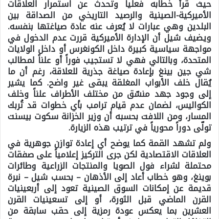
حيث قرأ خطابه فعلياً وتحدث عن استمرار العلاقات
الأميركية-الصينية والرصيد التاريخي من الصداقة بين
البلدين وهي عبارات لا يُعرف عنه عادة صياغتها بنفسه.
ويضيف شيل أن الإدارة الأميركية قررت عدم الدخول في
مواجهة سياسية كبيرة داخل الكونغرس أو داخل الولايات
المتحدة، وبالتالي فهي لا تستجيب فوراً أو علناً لمطالب
شي جين بينغ بإعادة صياغة جذرية للعلاقة، رغم أن ما
يُقال خلف الأبواب المغلقة يبقى غير واضح. كما يشير
إلى وجود جهد منسّق من مختلف الأطراف علناً وخلف
الكواليس، لضمان عدم قيام ترامب بأي خطوات قد تُربك
المسار، ومن اللافت بحسبه أن وزير الخزانة سكوت بيسنت
تولّى دوراً محورياً في ترتيب هذه الزيارة.
ولم تشهد القمة كما يوضح أي إعادة توازن جوهرية في
العلاقات الاقتصادية لكن جرى التركيز إعلامياً على صفقات
محتملة لشراء فول الصويا والمنتجات الزراعية وطائرات
بوينغ، وهو خطاب أعاد إلى الأذهان – بحسب شيل – نبرة
قديمة عن إمكانات السوق الصينية تعود إلى أربعينيات
القرن الماضي قبل الثورة، أو إلى تسعينيات القرن
العشرين بما يعكس عودة رمزية إلى حقب سابقة من