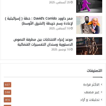
25 أغسطس، 2025
ممر داوود David’s Corrido : خطة ( إسرائيلية )
لإعادة رسم خريطة (الشرق الأوسط)
10 أغسطس، 2025
موعد إجراء الانتخابات بين مطرقة النصوص
الدستورية وسندان التفسيرات القضائية
10 نوفمبر، 2025
التصنيفات
الاكثر قراءة
607
غير مصنف
598
تحليلات و آراء
416