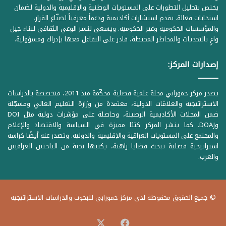
يختص بتحليل التطورات على المستويات الوطنية والإقليمية والدولية لضمان
استجابات فعالة. يقدم استشارات أكاديمية ودعماً معرفياً لصنّاع القرار،
والمؤسسات الحكومية وغير الحكومية. ويسعى لنشر الوعي الثقافي لبناء جيل
واعٍ بالتحديات والمخاطر المحيطة، قادر على التفاعل معها بإدراك ومسؤولية.
إصدارات المركز:
يصدر مركز حمورابي مجلة علمية فصلية محكّمة منذ 2011، متخصصة بالدراسات
الاستراتيجية والعلاقات الدولية، معتمدة من وزارة التعليم العالي ومسجّلة
ضمن المجلات الأكاديمية الرصينة، وحاصلة على مؤشرات دولية مثل DOI
وDOAJ. كما ينشر المركز كتبًا مميزة في السياسة والاقتصاد والإعلام
والمجتمع على المستويات العراقية والإقليمية والدولية. وتصدر عنه أيضًا كراسة
استراتيجية فصلية تبحث قضايا راهنة، يكتبها نخبة من الباحثين العراقيين
والعرب.
© جميع الحقوق محفوظة لدى مركز حمورابي للبحوث والدراسات الاستراتيجية
‫X
فيسبوك