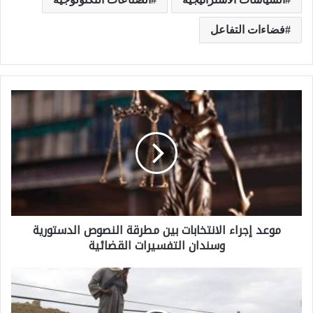
فضاءات التفاعل
م
و
ع
د
إ
ج
موعد إجراء الانتخابات بين مطرقة النصوص الدستورية
ر
وسندان التفسيرات القضائية
ا
ء
ه
ا
ل
ل