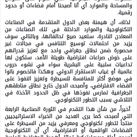
والمساحة والموارد أي أنا أصبحنا أمام فضاءات أو حدود
رقمية.
لذلك، أن هيمنة بعض الدول المتقدمة في الصناعات
التكنولوجية والموارد الداخلة في تلك الصناعات من
المعادن النادرة، ستعيد صيغ تحالفاتها، وبالتالي سوف
يزيد من احتمالات توسيع التنافس في مجالات غير
محصورة ضمن نطاق جغرافي واحد مع تعزيز قدراتهم
على خوض صراعات افتراضية طويلة الأمد، ستكون لها
تداعيات سلبية على البشرية سواء في نشوء حروب
عالمية أو غياب الاستقرار الدولي. وهكذا فالخصوم باتوا
في موضع أكثر للمنافسة للسيطرة وتعزيز النفوذ على
الفضاء الافتراضي، وأصبحت الدول خارج نطاق مناطقهم
الجغرافية تمارس نفوذها في ظل الحدود الآخذة في
التلاشي بسبب التطور التكنولوجي.
أخيراً، من شأن هذا التقدم في الثورة الصناعية الرابعة
التي أصبحت كما يرى العديد من الخبراء الاستراتيجيين
منتجاً لتطور تكنولوجي ومعرفي يزيد من السيطرة على
الفضاءات الواقعية أو الافتراضية، أي أن التكنولوجية