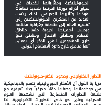
الجيوبوليتيكية ومقارباتها للأحداث في
سياق أدراك دورها المرتبط بتحديد نطاقات
نفوذها وتأثيرها الجغرافي. لذلك يذهب
العديد من المفكرين الجيوبوليتيكيين إلى
تقسيم العالم إلى مناطقة جغرافية مختلفة
وبحسب أهميتها الحيوية منها مناطق
التصادم ومناطق الاتصال، ومناطق تقع
خارج المفهومين انفي الذكر أي بمعنى
أنها مناطق خارج دائرة الاهتمام الدولي.
التطور التكنولوجي وصعود التكنو-جيوبوليتيك
حريا بنا القول أن الأفكار الجيوبوليتيك تتسم بالديناميكية
في موضوعاتها بوصفها حقلاً معرفياً يعاد تعرفيه مع
طبيعة التطورات المتسارعة التي تشهدها العلوم
المعرفية وعلى نحو خاص التطورات التكنولوجية، لذا