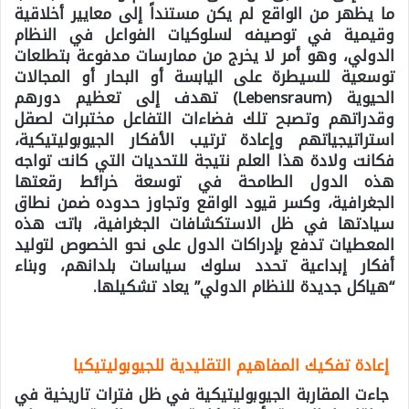
ما يظهر من الواقع لم يكن مستنداً إلى معايير أخلاقية
وقيمية في توصيفه لسلوكيات الفواعل في النظام
الدولي، وهو أمر لا يخرج من ممارسات مدفوعة بتطلعات
توسعية للسيطرة على اليابسة أو البحار أو المجالات
الحيوية (Lebensraum) تهدف إلى تعظيم دورهم
وقدراتهم وتصبح تلك فضاءات التفاعل مختبرات لصقل
استراتيجياتهم وإعادة ترتيب الأفكار الجيوبوليتيكية،
فكانت ولادة هذا العلم نتيجة للتحديات التي كانت تواجه
هذه الدول الطامحة في توسعة خرائط رقعتها
الجغرافية، وكسر قيود الواقع وتجاوز حدوده ضمن نطاق
سيادتها في ظل الاستكشافات الجغرافية، باتت هذه
المعطيات تدفع بإدراكات الدول على نحو الخصوص لتوليد
أفكار إبداعية تحدد سلوك سياسات بلدانهم، وبناء
“هياكل جديدة للنظام الدولي” يعاد تشكيلها.
إعادة تفكيك المفاهيم التقليدية للجيوبوليتيكيا
جاءت المقاربة الجيوبوليتيكية في ظل فترات تاريخية في