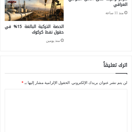
العراقي
س
ة
ق
منذ 11 ساعة
ا
ا
الحصة التركية البالغة 15% في
ل
ط
حقول نفط كركوك
ن
م
منذ يومين
ص
ا
و
ل
ص
اترك تعليقاً
ي
ا
؟
ل
لن يتم نشر عنوان بريدك الإلكتروني.
الحقول الإلزامية مشار إليها بـ
*
د
ا
س
ل
ت
ت
و
ع
ر
ل
ي