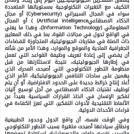
يسعى المفكرين الجيوبوليتيكيين اليوم إلى إيجاد وسائل
التكيف مع التغيرات التكنولوجية بمستوياتها المتعددة
سواء في المجال السيبراني (Cybersecurity) أو مجال
الذكاء الاصطناعيArtificial intelligence) ) أو المجال
المعلوماتي (Information Technology)، وهذا ما يعني
في الواقع تحول في مجالات القوة، بما في ذلك المعايير
ذات الصلة في مقاربات الجيوبوليتيك المتجاوزة للفضاءات
الجغرافية المادية والموقع والموارد، وهذا الأمر من شأنه
أن يفضي إلى إعادة تعريف وظيفة القواعد التي تعمل
في إطارها الجيوبوليتيك، نتيجة لاستثارتها من قبل
منظومة التطور التكنولوجي التي أصبحت المحرك الذي
يهمين على ساحات التنافس الجيوبوليتيكية، الأمر الذي
أعاد إنتاج خرائط جديدة على الحدود الافتراضية. أو أن يتم
توظيف تقنيات الذكاء الاصطناعي من أجل توسيع آليات
تفكير الإنسان في اتخاذ القرارات السياسية بعيداً عن
الأنماط التقليدية لأدوات التفكير، التي تعزز الكفاءة في
قراءات الأحداث الدولية.
وفي الوقت نفسه، أن واقع الدول وحدود الطبيعية
ونطاق سيادتها أصبحت متغيرة بسبب التطور التكنولوجي
وللسبب نفسه حاولت والجيوبوليتيك استعادة تموضعها