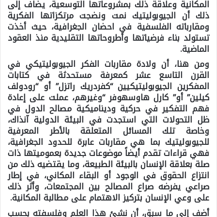
المكانية وعلاقة ذلك بمشروعاتها التوسعية، يضاف إلى
ذلك أن الجيوبوليتيك نمت ونضجت مرتكزاتها الفكرية
ومقارباته الفلسفية في احضان الجغرافية، حيث أخذت
تستولد بناء فرضياتها وأطروحاتها التقليدية منذ العقود
الماضية.
ومن هنا، أن ولادة مقاربات الفكر الجيوبوليتيكي في
القرن التاسع عشر كمعرفة مستحدثة في كتابات
المفكرين الجيوبوليتيكيين “كفردريك راتزل” أو “رودولف
كيلين” أو” كارل هاوسهوفر “وغيرهم، عملت على إعادة
فهم التفكير في حركية وديناميكية مصالح الدول في
ظل التحولات التي استجدت في البيئة الدولية آنذاك،
وخاصة تلك المسائل المتعلقة بالأطر المعرفية
للجيوبوليتيك بما هي مقاربات عابرة للحدود الجغرافية،
فهي قراءات تقدم أيضاً موضوعات جديدة بعموميتها ذات
صلة بعلاقة الإنسان بالبيئة الطبيعة، وما يقتضيه ذلك من
انتزاع الحقوق في الوجود أو البقاء المكاني، في إطار
صراعي يفرضه صراع المصالح بين المجتمعات، وأثر ذلك
على وعي الإنسان بتركيز الاهتمام على مطالبة المكانية.
أضف إلى ما سبق، أن نشئ هذا العلم وفلسفته بحسب