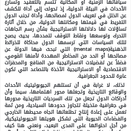
سياقاتها الزمنية أو المكانية تتسم بالتعقيد وتسارع
الأحداث في البيئة الدولية، إذ تحولت إلى أداة للكشف
عن الخلل في تعريف الدول لمصالحها، وأداة تجنب الدول
التفريط في قيمتها ومكانتها الدولية، من خلال أثارة
تساؤلات لها دلالاتها الاستراتيجية بشأن رسم اتجاهات
التحرك وتوسعها ونقاط التوقف لتمددها، بحيث يصبح
لتلك السياسات التي ترسمها الدول محاكاة للخرائط
الذهنية(mental maps) التي تبحث فيها الدولة عن
مصالحها أو الحد من المخاطر المهددة لأمنها القومي،
فضلاً عن تفضيلات الاستراتيجية من المنافع والمحفزات
الاقتصادية أو الاستراتيجية الآخذة بالتصاعد التي تكون
عابرة للحدود الجغرافية.
لذلك، لا غرابة في أن تستلهم الجيوبوليتيك الأحداث
والوقائع التاريخية وتجعلها محور اهتمامها، سيما وأن
أدراكات الدول تجعل من تلك السرديات التاريخية محورها
في جغرافية متخيلة تتجاوز حدودها السيادية، ومن ثمة
تعمل على إعادة إنتاج تطلعاتها اتجاه محيطها الخارجي
والفضاءات الحيوية التي تشكل هويتها الجيوبوليتيكية،
من أجل احتوائها على المدى البعيد، ونعني هنا كيف