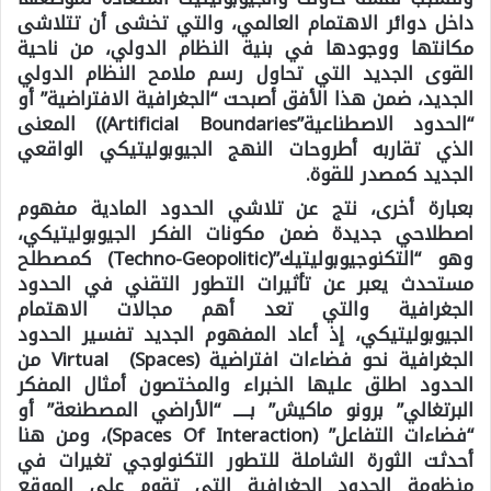
داخل دوائر الاهتمام العالمي، والتي تخشى أن تتلاشى
مكانتها ووجودها في بنية النظام الدولي، من ناحية
القوى الجديد التي تحاول رسم ملامح النظام الدولي
الجديد، ضمن هذا الأفق أصبحت “الجغرافية الافتراضية” أو
“الحدود الاصطناعية”Artificial Boundaries)) المعنى
الذي تقاربه أطروحات النهج الجيوبوليتيكي الواقعي
الجديد كمصدر للقوة.
بعبارة أخرى، نتج عن تلاشي الحدود المادية مفهوم
اصطلاحي جديدة ضمن مكونات الفكر الجيوبوليتيكي،
وهو “التكنوجيوبوليتيك”(Techno-Geopolitic) كمصطلح
مستحدث يعبر عن تأثيرات التطور التقني في الحدود
الجغرافية والتي تعد أهم مجالات الاهتمام
الجيوبوليتيكي، إذ أعاد المفهوم الجديد تفسير الحدود
الجغرافية نحو فضاءات افتراضية (Virtual (Spaces من
الحدود اطلق عليها الخبراء والمختصون أمثال المفكر
البرتغالي” برونو ماكيش” بـــــ “الأراضي المصطنعة” أو
“فضاءات التفاعل” (Spaces Of Interaction)، ومن هنا
أحدثت الثورة الشاملة للتطور التكنولوجي تغيرات في
منظومة الحدود الجغرافية التي تقوم على الموقع