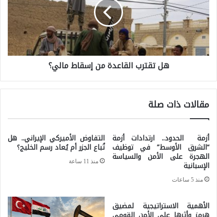
ت
ا
ق
ن
ت
ت
ر
خ
هل تقترب القاعدة من إسقاط مالي؟
ب
ا
ا
ب
ل
ا
مقالات ذات صلة
ق
ت
ا
ب
ع
أزمة الحدود.. ارتدادات أزمة
التفاوض الأميركي الإيراني.. هل
ي
“الشرق الأوسط” في توظيف
تُباع الجزر أم يُعاد رسم الخليج؟
د
الهجرة على الأمن والسياسة
ن
منذ 11 ساعة
الإسبانية
ة
م
م
منذ 5 ساعات
ط
ن
ر
الأهمية الاستراتيجية لمضيق
إ
هرمز وأثرها على الأمن القومي
ق