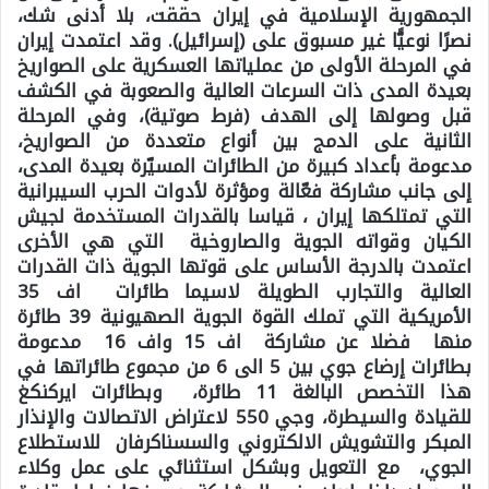
الجمهورية الإسلامية في إيران حققت، بلا أدنى شك،
نصرًا نوعيًّا غير مسبوق على (إسرائيل). وقد اعتمدت إيران
في المرحلة الأولى من عملياتها العسكرية على الصواريخ
بعيدة المدى ذات السرعات العالية والصعوبة في الكشف
قبل وصولها إلى الهدف (فرط صوتية)، وفي المرحلة
الثانية على الدمج بين أنواع متعددة من الصواريخ،
مدعومة بأعداد كبيرة من الطائرات المسيّرة بعيدة المدى،
إلى جانب مشاركة فعّالة ومؤثرة لأدوات الحرب السيبرانية
التي تمتلكها إيران ، قياسا بالقدرات المستخدمة لجيش
الكيان وقواته الجوية والصاروخية التي هي الأخرى
اعتمدت بالدرجة الأساس على قوتها الجوية ذات القدرات
العالية والتجارب الطويلة لاسيما طائرات اف 35
الأمريكية التي تملك القوة الجوية الصهيونية 39 طائرة
منها فضلا عن مشاركة اف 15 واف 16 مدعومة
بطائرات إرضاع جوي بين 5 الى 6 من مجموع طائراتها في
هذا التخصص البالغة 11 طائرة، وبطائرات ايركنكغ
للقيادة والسيطرة، وجي 550 لاعتراض الاتصالات والإنذار
المبكر والتشويش الالكتروني والسسناكرفان للاستطلاع
الجوي، مع التعويل وبشكل استثنائي على عمل وكلاء