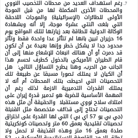
رغم استهداف العديد من محطات التخصيب النووي
والمحطات الأخرى المكملة لها من قبل الموجة
الأولى للطائرات (الإسرائيلية) والموجات اللاحقة
التي بلغت اثنتي عشرة موجة، إلا أنه وبشهادة
الوكالة الدولية للطاقة بعد زيارتها لتلك المواقع يوم
16 حزيران تبين بانها لم تتأثر عدا واحدة فقط وتأثر
محدود جدا لا يشكل خطر وإنها بعيدة عن أن تكون
قد دمرت أو أن هنالك انبعاث للإشعاع منها إلى أن
قام الطيران الأمريكي بالدخول كطرف لحسم هذا
الجانب من الحرب، وهنا يطرح التساؤل التالي: هل
أن الكيان لا يمتلك تصورا مسبقا عن طبيعة تلك
التحصينات التي احيطت بتلك المحطات أم أنه لا
يمتلك القدرات التدميرية الازمة لذلك رغم أن
المهمة الأساسية للضربة هو تدمير قدرة إيران على
امتلاك سلاح نووي مستقبلا والحقيقة أن مثل هذه
التحصينات تحتاج إلى قذائف متخصصة مثل القنبلة
(جي بي يو 57 اي بي ) التي لها القدرة على اختراق
تحصينات تقليدية بعمق 60 متر وتحصينات كونكريتية
صلدة بعمق 16 متر وهذه القذيفة لا تحمل ولا
تطلق إلا من القاصفة الإستراتيجية الأمريكية بي 52