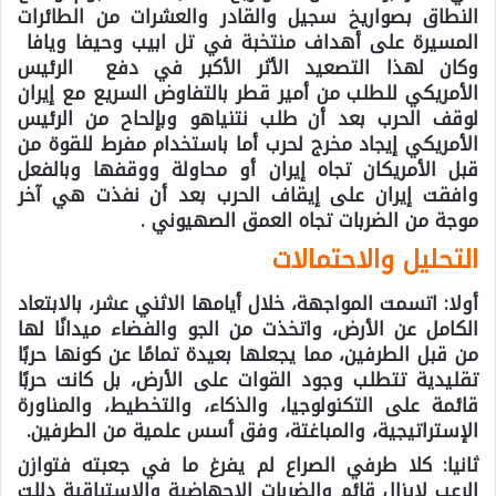
النطاق بصواريخ سجيل والقادر والعشرات من الطائرات
المسيرة على أهداف منتخبة في تل ابيب وحيفا ويافا
وكان لهذا التصعيد الأثر الأكبر في دفع الرئيس
الأمريكي للطلب من أمير قطر بالتفاوض السريع مع إيران
لوقف الحرب بعد أن طلب نتنياهو وبإلحاح من الرئيس
الأمريكي إيجاد مخرج لحرب أما باستخدام مفرط للقوة من
قبل الأمريكان تجاه إيران أو محاولة ووقفها وبالفعل
وافقت إيران على إيقاف الحرب بعد أن نفذت هي آخر
موجة من الضربات تجاه العمق الصهيوني .
التحليل والاحتمالات
أولا:
اتسمت المواجهة، خلال أيامها الاثني عشر، بالابتعاد
الكامل عن الأرض، واتخذت من الجو والفضاء ميدانًا لها
من قبل الطرفين، مما يجعلها بعيدة تمامًا عن كونها حربًا
تقليدية تتطلب وجود القوات على الأرض، بل كانت حربًا
قائمة على التكنولوجيا، والذكاء، والتخطيط، والمناورة
الإستراتيجية، والمباغتة، وفق أسس علمية من الطرفين.
ثانيا:
كلا طرفي الصراع لم يفرغ ما في جعبته فتوازن
الرعب لايزال قائم والضربات الاجهاضية والاستباقية دللت