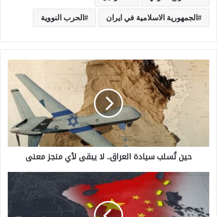
الجمهورية الاسلامية في ايران
الحرب النووية
ح
ي
ن
تُ
س
ل
حين تُسلب سيادة العراق.. لا يبقى لأي منجز معنى
ب
س
أ
ي
ه
ا
م
د