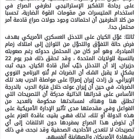
على رجاحة التفكير الإستراتيجي لطرفي الصراع في
استخدام المتيسرات من مقومات القوة الضاربة، تحسبا
من كلا الطرفين أن احتمالات وجود جولات صراع قادمة أمر
محتمل جدا.
ثالثا:
عَوّل الكيان على التدخل العسكري الأمريكي بهدف
فرض حالة التفوّق والتحوّل من التوازن إلى امتلاك زمام
المبادرة، وهو أمر كان من المحتمل حدوثه رغم صعوبته
بالنسبة للولايات المتحدة ، وقد تحقق ذلك فجر يوم 22
حزيران، إلا أن التدخل خيّب آمال قادة الكيان، حيث ثبت
بشكلٍ لا يقبل الشك أن الضربات لم تُنهِ البرنامج النووي
الإيراني، بل زادت إيران إصرارًا على مواصلة الحرب بعد تلك
الضربات، في حين أن إيران عولت خلال فترة الحرب بالدرجة
الأساس على قدراتها الذاتية مدركة أن التصريحات التي
تطلق هنا وهناك لمساندتها محكومة بالعديد من
الفواعل وفي مقدمتها مدى تأثير الإدارة الأمريكية على
هذه الدولة أو تلك، لذلك فهي بقيت عاقدة العزم على
أن تخوض هذا الصراع بمفردها دون الالتفات إلى أي
تصريحات لا تتعدى الأحاديث الصحفية وقد نجحت في ذلك
بشهادة الأمريكان والصهاينة أنفسهم.