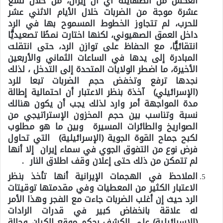
العكس من الصهاينة أي أن إيران، من خلال تسع
عشرة موجة من الضربات خلال الأيام الاثني عشر
للحرب، لم تتجاوز الخطوط المسموح بها في الرد
داخل العمق الصهيوني، لكنها اختارت نمطًا تصعيديًّا
انتقائيًّا، مع الحفاظ على توازن الرد، حتى انتقلت
المبادرة إلى يدها في الساعات الثماني والأربعين
الأخيرة، ما اضطر الولايات المتحدة إلى التدخل ، لذلك
نجدها ترفع وتخفض حجم الضربات تبعا للرد
(الإسرائيلي) آخذة بنظر الاعتبار أن احتمالية إطالة
مدة المواجهة أمر وارد لذلك يجب أن يكون هنالك
نسبة وتناسب بين حجم المخزون الإستراتيجي من
الصواريخ والطائرات المسيرة وبين ما هو مطلوب
لكبح جماح القوة الجوية (الإسرائيلية) التي تحاول
فرض نوع من التفوق الجوي في سماء إيران إلا أنها
لم تتمكن من ذلك حتى إعلان وقف اطلاق النار .
الملاحظ في الهجمات الإيرانية أنها تأخذ بنظر
الاعتبار الكثير من المعطيات وفي مقدمتها توقيتات
الرد حيث إن أغلب الضربات جاءت مع الفجر وهذا الأمر
له علاقة بانخفاض كبير في قدرات الرادات
(الإسرائيلية) على الكشف بحكم موقع الكيان وحالة