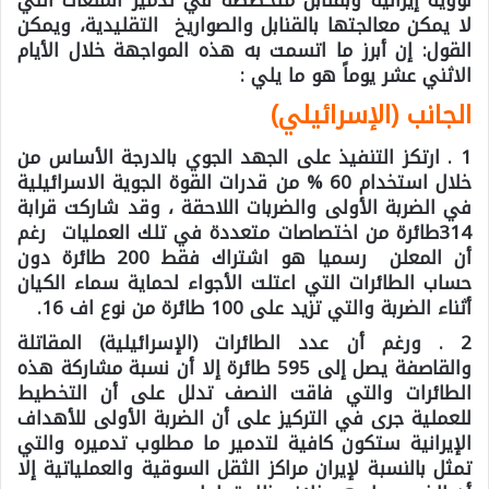
نووية إيرانية وبقنابل متخصصة في تدمير المنعات التي
لا يمكن معالجتها بالقنابل والصواريخ التقليدية، ويمكن
القول: إن أبرز ما اتسمت به هذه المواجهة خلال الأيام
الاثني عشر يوماً هو ما يلي :
الجانب (الإسرائيلي)
1 . ارتكز التنفيذ على الجهد الجوي بالدرجة الأساس من
خلال استخدام 60 % من قدرات القوة الجوية الاسرائيلية
في الضربة الأولى والضربات اللاحقة ، وقد شاركت قرابة
314طائرة من اختصاصات متعددة في تلك العمليات رغم
أن المعلن رسميا هو اشتراك فقط 200 طائرة دون
حساب الطائرات التي اعتلت الأجواء لحماية سماء الكيان
أثناء الضربة والتي تزيد على 100 طائرة من نوع اف 16.
2 . ورغم أن عدد الطائرات (الإسرائيلية) المقاتلة
والقاصفة يصل إلى 595 طائرة إلا أن نسبة مشاركة هذه
الطائرات والتي فاقت النصف تدلل على أن التخطيط
للعملية جرى في التركيز على أن الضربة الأولى للأهداف
الإيرانية ستكون كافية لتدمير ما مطلوب تدميره والتي
تمثل بالنسبة لإيران مراكز الثقل السوقية والعملياتية إلا