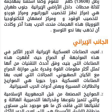
رطل (13608) كغم لتقوم وكما أسلفنا بمهاجمة
ثلاثة محطات داخل الأراضي الإيرانية جنوب طهران
هي (مركز نطنز لتخصيب اليورانيوم ومركز فوردو
لتخصيب الوقود و ومركز اصفهان للتكنولوجيا
النووية) هذه الهجمات منحت الحرب بعدا آخر وكادت
أن تذهب بها نحو التوسع .
الجانب الإيراني
لعبت الصناعات العسكرية الإيرانية الدور الأكبر في
هذه المواجهة أو الصراع حيث أظهرت هذه
الصناعات التي بنيت وفق أحدث التقنيات من أنها
تمثل أكثر مقومات القوة وقدرة على موازنة الصراع
مع الكيان الصهيوني، المجالات التي لعبت بها
الصناعات العسكرية دورا حيويا هي الصواريخ
والطائرات المسيرة وبعض أدوات الحرب السيبرانية.
الصواريخ المصنعة من قبل الجمهورية الإسلامية
والتي تتميز بتنوعها وقدراتها التدميرية الهائلة و
تقنياتها التي فاقت كل ما هو موجود على مستوى
منطقة (الشرق الأوسط) هي التي لعبت الدور الأكثر