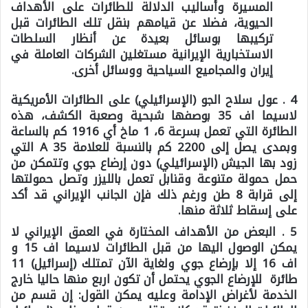
المسيرة وأساليب الدلالة للطائرات على الأهداف
الحيوية، فضلا عن قيامهم بنقل تلك الطائرات قبل
تركيبها بوسائل بعيدة عن أنظار السلطات
الاستخبارية الإيرانية مستغلين الشركات العاملة في
إيران والمجاميع السياحية ووسائل أخرى.
4 . عول سلاح الجو (الإسرائيلي) على الطائرات الأمريكية
لاسيما اف 35 بوصفها شبحية وصعبة الكشف، هذه
الطائرة التي تعمل بسرعة 6، 1 ماخ أي 1916 كم بالساعة
وبمدى يصل إلى 2200 كم بالنسبة للعلامة A 35 التي
زود بها الجيش (الإسرائيلي) دون إرضاع جوي وتتمكن من
حمل حمولة متنوعة وقنابل تعمل بالليزر وتصل حمولتها
إلى قرابة 8 طن ورغم ذلك فإن الجانب الإيراني قد أكد
على إسقاط ثلاثة منها.
5 . البعض من الأهداف المختارة في العمق الإيراني لا
يمكن الوصول اليها من قبل الطائرات لاسيما اف 15 و
اف 16 إلا بإرضاع جوي ولغاية الآن تمتلك (إسرائيل) 11
طائرة للإرضاع الجوي يحتمل أن تكون اربع منها حاليا خارج
الخدمة لأغراض الإدامة وعليه يمكن القول: إن قسم من