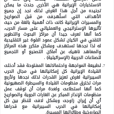
الاستخبارات الإيرانية هي الأخرى جندت ما يمكن
تجنيده من أجل هذا الغرض لذلك نجد إن جميع
الأهداف التي استُهدِفت من قبل الصواريخ
والمسيرات الإيرانية كانت ذات أهمية بالغة من حيث
تأثيرها الإستراتيجي والعملياتي على مسار الحرب،
كما أنها تعرف جيدا أن مراكز البحوث والتطوير
التقني في الكيان تشكل عمود القوة غير التقليدية
له لذا نجدها تستهدف وبشكل متكرر هذه المراكز
والمعاهد ناهيك عن أماكن التصنيع أو التجميع
للصناعات الحربية (الإسرائيلية) .
لطبيعة المواجهة واحتمالاتها المفتوحة فقد أدخلت
القيادة الإيرانية كل إمكانياتها في مجال الحرب
السيبرانية لغرض تعزيز القدرات لذلك نجدها ولأربع
مرات تخترق منظومات القيادة والسيطرة الصهيونية
كما أنها استطاعت ولعدة مرات أن توقف عمل
منظومات الإنذار المبكر عن الغارات الجوية والصواريخ
أي أن إيران زاوجت وبشكل لافت للنظر بين كل
إمكانياتها في الحرب السيبرانية مع قدراها
الصاروخية وطائراتها المسيرة.