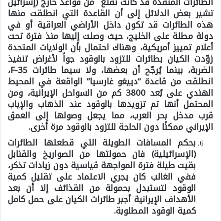
الطائرات المنفذة قد كانت تقلع من قواعد خارج (إسرائيل
تشير بعض الدلائل إلى أن القاعدة التي انطلقت منها
هذه الطائرات قد تكون داخل الأراضي العراقية أو في
دولة مطلة على الخليج، حيث وصلت إليها منذ فترة تحت
أعلام تمييز أمريكية، وهناك احتمال بأن الولايات المتحدة
زوّدت الكيان بطائرات للتزود بالوقود جواً لأغراض تنفيذ
الضربة، بينما يُرجّح أن بعضها، ولا سيما طائرات F-35،
انطلقت من قاعدة “دييغو غارسيا” الواقعة في المحيط
الهندي على بُعد 3800 كم من السواحل الإيرانية، ومن
المحتمل أنها تم تزويدها بالوقود عند الذهاب والإياب
قرب مدخل بحر العرب، مما يجعل وصولها إلى العمق
الإيراني ممكنًا دون الحاجة للتزود بالوقود مرة أخرى.
بحكم المسافات الطويلة التي قطعتها الطائرات
(الإسرائيلية) فان حمولتها من الصواريخ والقنابل
بقيت طيلة فترة المواجهة قياسية دون زيادات تذكر،
ففي الغالب كان يجري الاعتماد على تقليل كمية
الوقود لتستبدل بحمولة من القذائف إلا أن بعد
الأهداف الإيرانية أجبر طائرات الكيان على حمل كامل
كمية الوقود المطلوبة.