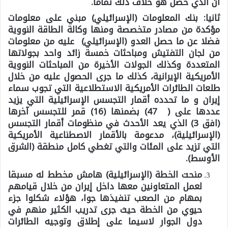
أن الذي حصل هو خلاف ذلك تماما.
ثانيا: بنك المعلومات (الإسرائيلي) مبني على معلومات
مؤكدة من مصادر متخصصة ومنها وكالة الطاقة النووية
فضلا عن ما حصل العدو (الإسرائيلي) عليه من معلومات
من لجان التفتيش ومباحثات خمسة زائد واحد بجولاتها
المتعددة وكذلك الجولات الأخيرة من المباحثات النووية
الأمريكية الإيرانية، كذلك ما جرى الحصول عليه من خلال
طلعات الطائرات الأمريكية الاستطلاعية التي تجوب سماء
إيران و ما تحدده أقمار التجسس الإسرائيلية التي يزيد
عددها على ( 47) بضمنها (16) قمر للتجسس آخرها
(افق 3) الذي يعد الأحدث في منظومات أقمار التجسس
(الإسرائيلية)، مدعومة بالأقمار الاصطناعية الأمريكية
التي تزيد على المئات والتي تغطي كامل منطقة (الشرق
الأوسط).
منحت الخطة (الإسرائيلية) هامش مخطط له مسبقا
لعمل المتعاونين معها داخل إيران من خلال قيامهم
بمهام من الصعب تنفيذها جوا، هؤلاء شكلوا جزء
حيوي من الخطة حيث جرى تدريب الكثير منهم في
دول الجوار لاسيما على إطلاق وتوجيه الطائرات