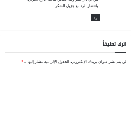
ر
بانتظار الرد مع جزيل الشكر
ا
رد
ت
ي
ج
اترك تعليقاً
ي
ا
لن يتم نشر عنوان بريدك الإلكتروني.
الحقول الإلزامية مشار إليها بـ
*
ل
ا
أ
ل
م
ت
ر
ع
ي
ل
ك
ي
ي
ق
-