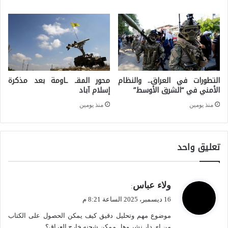
ب
ل
ي
أ
ف
ي
ي
م
ا
ن
التطورات في العراق.. والنظام
محور المقـ ـاومة بعد مذكرة
ل
ج
الأمني في “الشرق الأوسط”
إسلام آباد
م
ز
منذ يومين
منذ يومين
د
م
ر
ع
تعليق واحد
ك
ن
ا
ى
ل
ي
ولاء عباس
:
ا
ق
16 ديسمبر، 2025 الساعة 8:21 م
س
و
موضوع مهم وتحليل دقيق كيف يمكن الحصول على الكتاب
ل
ت
من اي دار نشر وهل ممكن شحنه خارج العراق؟