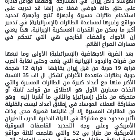
الموساد داخل إيران في المشاركة بوصفها فواعل قادرة
على خلق حالة فوضى فضلا عن إنها قد تدربت على
استخدام طائرات مسيرة وأجهزة تتبع وأجهزة تحديد
مواقع وغيرها لمساعدة الطائرات (الإسرائيلية) في تدمير
أكبر ما يمكن من القدرات العسكرية الإيرانية، هذا يعني
إن الأجواء والفضاء الخارجي هي التي تتحكم في
مسارات الصراع القائم.
بعد الضربة الاجهاضية (الإسرائيلية) الأولى وما تبعها
من ضربات والردود الإيرانية التي بلغت وحتى نهاية الحرب
قرابة 19 ضربة من قبل إيران يقابلها قرابة 12 هجمة
جوية بطائرات متعددة الأغراض تشكل ال اف 35 النسبة
الأكبر منها مع أعداد كبيرة من الطائرات المسيرة والتي
اتخذت مسارين الأول هو الاطلاق من قواعد ثابتة أو
متحركة من داخل (إسرائيل) والثاني ما أشرنا إليه وهو
مشاركة العملاء الموساد في إطلاق أعداد ليست بالقليلة
من الطائرات المسيرة إلا أن غالبتها قصيرة مدى وذات
تأثير محدود مع مشاركة في الليلة الاخيرة للحرب للطيران
الأمريكي وعلى وجه التحديد القاصفات السوقية
الأمريكية من طراز بي 52 والتي هاجمت ثلاثة مواقع