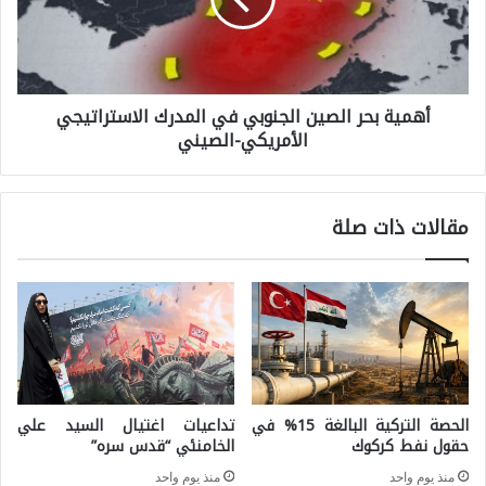
ي
ة
ة
ا
ب
ل
أهمية بحر الصين الجنوبي في المدرك الاستراتيجي
ح
ع
الأمريكي-الصيني
ر
ر
ا
ا
ل
ق
مقالات ذات صلة
ص
.
ي
.
ن
ل
ا
ا
ل
ي
ج
ب
الحصة التركية البالغة 15% في
تداعيات اغتيال السيد علي
ن
حقول نفط كركوك
الخامنئي “قدس سره”
ق
و
ى
منذ يوم واحد
منذ يوم واحد