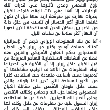
بزوغ الشمس ومدى تأثيرها على قدرات تلك
الرادارات، إلا أنها وفي ذات الوقت فاجئت الكيان
بضربات نهارية غير متوقعة أريد منها قبل أن تكون
غايتها الحاق أكبر الخسائر أن تتسبب في خلق حالة
من الذعر بين سكان المدن المستهدفة الذين تصورا
أن النهار أكثر سلاما من ساعات الليل.
أما عن بنك المعلومات الإيراني فرغم أن (إسرائيل)
تمتلك مساحة أوسع بكثير من إيران في المجال
الاستخباري بحكم التعاون الأمريكي والغربي معه
فضلا عن النشاطات الاستخبارية للعناصر المزروعة من
قبل الكيان داخل إيران إلا أن الأخيرة في تحديثها
لبنك المعلومات عن الأهداف الواجب مشاغلتها أو
تدميرها عملت بأساليب متعددة حيث استفادت كثيرا
من الأذرع المسلحة التي تدين لها بالولاء والتي
عملت خلال طوفان الأقصى على مقاتلة الكيان
الصهيوني ومنها حزب الله وحماس وكتائب الأقصى
وحتى أنصار الله الحوثيين فضلا عن ما استطاعت
إيران الحصول عليه من معلومات من خلال وكلاء لها
داخل الاراضي المحتلة، يضاف إلى ذلك أن