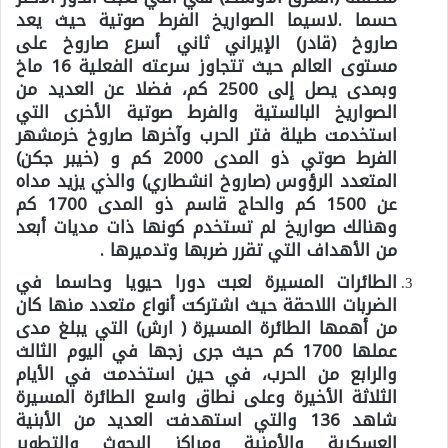
حسما .لاسيما الصواريخ الفرط صوتية حيث يعد
صاروخ (قادر) الإيراني ثاني أسرع صاروخ على
مستوى العالم حيث تتجاوز سرعته الفعلية 16 ماخ
وبمدى يصل إلى 2500 كم، فضلا عن العديد من
الصواريخ البالستية والفرط صوتية الأخرى التي
استخدمت طيلة فتر الحرب وآخرها صاروخ خرمشهر
الفرط صوتي ذو المدى 2000 كم و (خيبر جكن)
المتعدد الرؤوس (صاروخ انشطاري) والذي يزيد مداه
عن 1500 كم والحاج قاسم ذو المدى 1700 كم
وهنالك صواريخ لم تستخدم كونها ذات مديات أبعد
من الأهداف التي تقرر ضربها وتدميرها .
الطائرات المسيرة لعبت دورا حيويا وحاسما في
الضربات اللاحقة حيث اشتركت أنواع متعدد منها كان
من أهمها الطائرة المسيرة ( ارش) التي يبلغ مدى
عملها 1700 كم حيث جرى زجها في اليوم الثالث
والرابع من الحرب، في حين استخدمت في الأيام
الثلاثة الأخيرة وعلى نطاق واسع الطائرة المسيرة
شاهد 136 والتي استهدفت العديد من الأبنية
العسكرية والأمنية ومراكز البحوث والتطوير