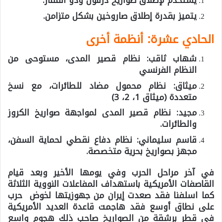
يستخدم لإطلاق صواريخ دزفول وذو الفقار.
يتميز بقدرة إطلاق صاروخين بشكل متزامن.
الحادي عشرة: أنظمة أخرى
شهاب ثاقب: نظام قصير المدى، مستوحى من
النظام الفرنسي
ميثاق: نظام محمول مضاد للطائرات، مع نسخ
متعددة (ميثاق 1، 2، 3)
مجيد: نظام قصير المدى لمواجهة صواريخ الكروز
والطائرات.
قاسم سليماني: نظام دفاع نقطي لحماية السفن،
مجهز بصواريخ بحرية متخصصة.
في آخر مراحل الحرب وفي يومها الأخير وبعد قيام
القاصفات الأمريكية باستهداف المفاعلات النووية الثلاثة
كما اسلفنا فقد صعدت إيران من جهوزيتها لخوض حرب
على نطاق أوسع فقد هاجمت قاعدة العديد الأمريكية
في قطر برشقة من الصواريخ صاحب ذلك هجوم واسع