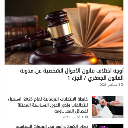
ر
ن
س
ي
م
ن
ا
ل
أوجه اختلاف قانون الأحوال الشخصية عن مدونة
ص
القانون الجعفري / الجزء 1
ر
5 سبتمبر، 2025
ا
ع
خارطة الانتخابات البرلمانية لعام 2025: استقراء
ي
للتحالفات ولدور القوى السياسية الممثلة
لفصائل المقـ ـاومة
ن
30 أكتوبر، 2025
ا
نظام الكوتا: دراسة في المبررات السياسية