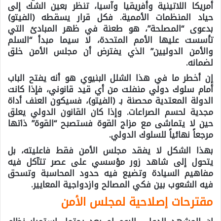
أمريكا اللاتينية وأفريقيا وآسيا، تنظر بعين الشك إلى
حياد المنظمات الأممية. فكل قرار يسقطه (الفيتو)
بدعوى “المصلحة”، هو طعنة في ظهر المبادئ التي
تأسست عليها الأمم المتحدة، لا سيما مبدأ “السلم
والأمن الدوليين” الذي يفترض أن مجلس الأمن خلق
لضمانه.
إن أخطر ما في هذا الشلل البنيوي هو أنه يفتح الباب
أمام سلوك دولي منفلت من أي قيد قانوني، فإذا كانت
الدولة المعتدية محصنة بـ (الفيتو)، فسيكون العنف أداة
مجدية لحسم الصراعات. وإذا كان القانون الدولي يعلق
حين لا يتماشى مع مزاج القوة فستصبح “القوة” ذاتها
مرجعاً نهائياً للسلوك الدولي.
بهذا الشكل لا يفقد مجلس الأمن فقط فاعليته، بل
يتحول إلى شاهد زور مؤسسي على عصر تتآكل فيه
مفاهيم السيادة وتضيع فيه حدود المحاسبة وتسحق
فيه الشعوب بين فكي المصالح وازدواجية المعايير.
مقترحات إصلاحية لمجلس الأمن