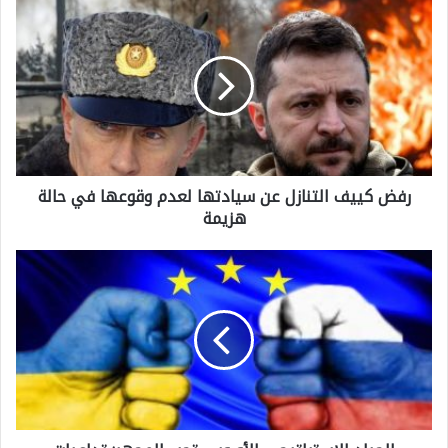
ر
ف
ض
ك
ي
ي
رفض كييف التنازل عن سيادتها لعدم وقوعها في حالة
ف
هزيمة
ا
ل
ا
ت
ل
ن
ح
ا
ي
ز
ا
ل
د
ع
ا