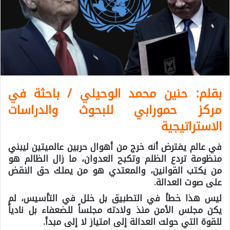
بقلم: حنين محمد الوحيلي / باحثة في
مركز حمورابي للبحوث والدراسات
الاستراتيجية
في عالم يفترض أنه خرج من أهوال حربين عالميتين ليبني
منظومة تردع الظلم وتكبح العدوان، ما زال الظالم هو
من يكتب القوانين، والمعتدي هو من يملك حق النقض
على صوت العدالة.
ليس هذا خطأ في التطبيق بل خلل في التأسيس، لم
يكن مجلس الأمن منذ ولادته مجلساً للضعفاء بل نادياً
للقوة التي حولت العدالة إلى امتياز لا إلى مبدأ.