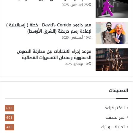
ل
25 أغسطس، 2025
أ
و
ممر داوود David’s Corrido : خطة ( إسرائيلية )
ك
لإعادة رسم خريطة (الشرق الأوسط)
10 أغسطس، 2025
ر
ا
موعد إجراء الانتخابات بين مطرقة النصوص
ن
الدستورية وسندان التفسيرات القضائية
10 نوفمبر، 2025
ي
و
ا
التصنيفات
ل
ت
الاكثر قراءة
610
ا
غير مصنف
601
ي
تحليلات و آراء
و
418