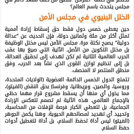
مجلس يتحدث باسم العالم؟
الخلل البنيوي في مجلس الأمن
حين يعطى خمس دول فقط حق إسقاط إرادة أممية
تمثل أكثر من مئة وثمانين دولة، فإن الحديث عن “عدالة
دولية” يصبح نكتة مرة. مجلس الأمن ليس مختل الوظيفة
بل مختل التكوين من الأصل. الآلية التي صيغ بها عقب
الحرب العالمية الثانية لم تكن تهدف إلى تحقيق العدالة،
بل إلى تنظيم توازن القوى الذي نشأ بعد الحرب، وفق
منطق المنتصر لا المنصف.
تتمتع الدول الخمس الدائمة العضوية (الولايات المتحدة،
وروسيا، والصين، وبريطانيا، وفرنسا) بحق النقض (الفيتو)،
مما يخول أي منها أن يسقط مشروع قرار مهما حظي
بالإجماع العالمي. هذه الآلية لم تصمم لتعكس الإرادة
الجماعية، بل لتعطي الكبار فرصة للإفلات من المحاسبة،
وتحييد أي تهديد لمصالحهم الحيوية. وهنا يكمن الجوهر
(الفيتو) ليس أداة تحفظ السلام، بل أداة لتعطيل أدوات
حفظ السلام.