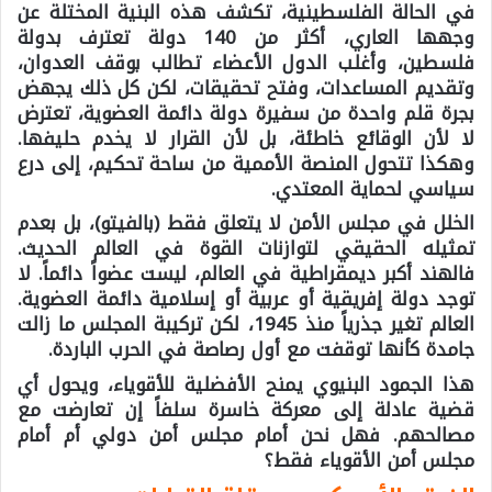
في الحالة الفلسطينية، تكشف هذه البنية المختلة عن
وجهها العاري، أكثر من 140 دولة تعترف بدولة
فلسطين، وأغلب الدول الأعضاء تطالب بوقف العدوان،
وتقديم المساعدات، وفتح تحقيقات، لكن كل ذلك يجهض
بجرة قلم واحدة من سفيرة دولة دائمة العضوية، تعترض
لا لأن الوقائع خاطئة، بل لأن القرار لا يخدم حليفها.
وهكذا تتحول المنصة الأممية من ساحة تحكيم، إلى درع
سياسي لحماية المعتدي.
الخلل في مجلس الأمن لا يتعلق فقط (بالفيتو)، بل بعدم
تمثيله الحقيقي لتوازنات القوة في العالم الحديث.
فالهند أكبر ديمقراطية في العالم، ليست عضواً دائماً. لا
توجد دولة إفريقية أو عربية أو إسلامية دائمة العضوية.
العالم تغير جذرياً منذ 1945، لكن تركيبة المجلس ما زالت
جامدة كأنها توقفت مع أول رصاصة في الحرب الباردة.
هذا الجمود البنيوي يمنح الأفضلية للأقوياء، ويحول أي
قضية عادلة إلى معركة خاسرة سلفاً إن تعارضت مع
مصالحهم. فهل نحن أمام مجلس أمن دولي أم أمام
مجلس أمن الأقوياء فقط؟