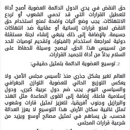
حق النقض في يدي الدول الدائمة العضوية أصبح أداة
لتعطيل القرارات التي قد تحمي الشعوب أو تردع
الانتهاكات. يجب وضع آليات واضحة تمنع استخدام حق
النقض لمنع قرارات إنسانية أو عقابية ضد انتهاكات
جسيمة. بالإضافة إلى ذلك ينبغي إنشاء لجنة مستقلة
دولية لمراجعة استخدام (الفيتو)، وتقديم توصيات للحد
من تسييس هذا الحق، ليصبح وسيلة للحفاظ على
السلام بدلاً من أداة لتجميد القرارات.
توسيع العضوية الدائمة بتمثيل حقيقي:
العالم تغير بشكل جذري منذ تأسيس مجلس الأمن، ولا
يعكس التوزيع الحالي للعضوية التوازن الجغرافي
والسياسي اليوم. يجب ضم دول عربية كبرى، ودول
إسلامية فاعلة، إضافة إلى القوى الصاعدة مثل الهند
والبرازيل وجنوب أفريقيا، لتعزيز تمثيل قارات وشعوب
تمثل غالبية سكان الأرض. هذا التوسيع لا يعزز العدالة
فحسب، بل يساهم في تمثيل مصالح أوسع ويزيد من
شرعية قرارات المجلس.