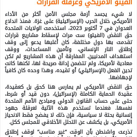
الفيتو الأمريكي وعرقلة القرارات
لا شيء يجسد أزمة مجلس الأمن أكثر من الأداء
الأمريكي خلال الحرب (الإسرائيلية) على غزة. فمنذ اندلاع
العدوان في 7 أكتوبر 2023، استخدمت الولايات المتحدة
حق النقض (الفيتو) ست مرات لإسقاط مشاريع قرارات
تقدمت بها دول مختلفة، كان أغلبها يدعو إلى وقف
إطلاق النار الإنساني، وتأمين المساعدات، ووقف
استهداف المدنيين. المفارقة أن هذه المشاريع لم تكن
معادية لأمريكا، ولم تتضمن إدانة صريحة لها، لكنها كانت
تدين الفعل (الإسرائيلي) أو تقيده، وهذا وحده كان كافياً
لإجهاضها.
حق النقض الأمريكي لم يمارس هنا كحق بل كعقيدة،
عقيدة الحماية الكاملة (لإسرائيل)، دون قيد أو شرط،
حتى على حساب القانون الدولي ومبادئ الأمم المتحدة
نفسها. فعندما تستخدم هذه الآلية لعرقلة جهود
إنسانية بحتة لا سياسية، فإن ذلك لا يفضح فقط الانحياز
الأمريكي، بل يكشف عن التحلل الأخلاقي للمجلس ككل.
تذرعت واشنطن بأن الوقت “غير مناسب” لوقف إطلاق