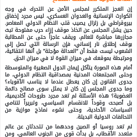
إن العجز المتكرر لمجلس الأمن عن التحرك في وجه
الكوارث الإنسانية والعدوان العسكري، ليس مجرد إخفاق
بيروقراطي بل زلزال يصيب قلب النظام الدولي المعاصر.
حين يشل المجلس عن اتخاذ موقف إزاء حرب مفتوحة تبث
مجازرها مباشرة للعالم، ويقف عاجزاً حتى عن المطالبة
بوقف إطلاق نار إنساني، فإن الرسالة التي تصل إلى
الشعوب ليست فقط أن “العدالة مؤجلة” بل أنها انتقائية،
ومرتبطة بموقعك في ميزان القوة لا في ميزان الحق.
أمام هذه الصورة يتآكل إيمان الدول الصغيرة والمتوسطة
وحتى المجتمعات المدنية بمصداقية النظام الدولي، ما
جدوى القانون إن كان يعطل عندما لا يناسب الأقوياء؟
وما جدوى المجلس إن كان لا يمثل سوى مصالح دائمة
العضوية؟ هذه الأسئلة لم تعد مجرد طروحات أكاديمية،
بل أصبحت وقوداً للانقسام السياسي، وتبريراً لتنامي
السياسات الأحادية، وحتى نشوء نماذج موازية من
التحالفات الدولية البديلة.
لم تعد روسيا أو الصين وحدهما من تتحدثان عن عالم
متعدد الأقطاب، بل بدأت قوى من الجنوب العالمي، ومن