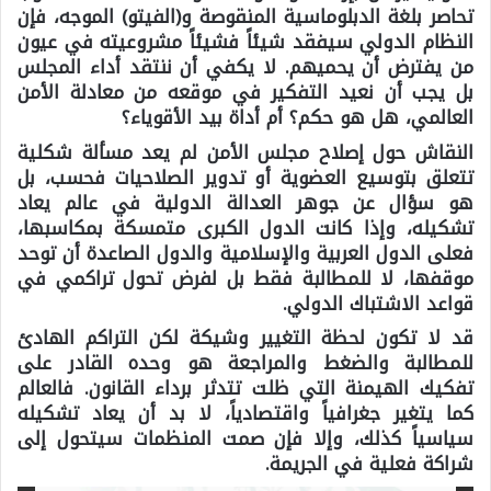
تحاصر بلغة الدبلوماسية المنقوصة و(الفيتو) الموجه، فإن
النظام الدولي سيفقد شيئاً فشيئاً مشروعيته في عيون
من يفترض أن يحميهم. لا يكفي أن ننتقد أداء المجلس
بل يجب أن نعيد التفكير في موقعه من معادلة الأمن
العالمي، هل هو حكم؟ أم أداة بيد الأقوياء؟
النقاش حول إصلاح مجلس الأمن لم يعد مسألة شكلية
تتعلق بتوسيع العضوية أو تدوير الصلاحيات فحسب، بل
هو سؤال عن جوهر العدالة الدولية في عالم يعاد
تشكيله، وإذا كانت الدول الكبرى متمسكة بمكاسبها،
فعلى الدول العربية والإسلامية والدول الصاعدة أن توحد
موقفها، لا للمطالبة فقط بل لفرض تحول تراكمي في
قواعد الاشتباك الدولي.
قد لا تكون لحظة التغيير وشيكة لكن التراكم الهادئ
للمطالبة والضغط والمراجعة هو وحده القادر على
تفكيك الهيمنة التي ظلت تتدثر برداء القانون. فالعالم
كما يتغير جغرافياً واقتصادياً، لا بد أن يعاد تشكيله
سياسياً كذلك، وإلا فإن صمت المنظمات سيتحول إلى
شراكة فعلية في الجريمة.