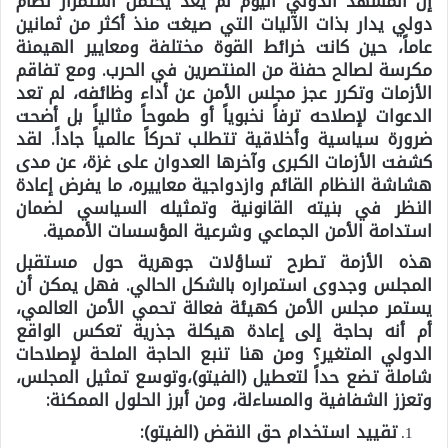
إن المشهد الدولي اليوم لم يعد يحتمل استمرار نظام
دولي يدار بذات الآليات التي صيغت منذ أكثر من ثمانين
عاماً، حين كانت خرائط القوة مختلفة ومعايير الهيمنة
مكرسة لصالح حفنة من المنتصرين في الحرب. ومع تفاقم
الأزمات وتكرر عجز مجلس الأمن عن أداء وظائفه، لم تعد
الدعوات لإصلاحه ترفاً نخبوياً أو طموحاً مثالياً بل أضحت
ضرورة سياسية وأخلاقية تتطلب تحركاً عالمياً جاداً. لقد
كشفت الأزمات الكبرى وآخرها العدوان على غزة، عن مدى
هشاشة النظام القائم وازدواجية معاييره، ما يفرض إعادة
النظر في بنيته القانونية وتمثيله السياسي لضمان
استدامة الأمن الجماعي وشرعية المؤسسات الأممية.
هذه الأزمة تطرح تساؤلات جوهرية حول مستقبل
المجلس وجدوى استمراره بالشكل الحالي. فهل يمكن أن
يستمر مجلس الأمن كهيئة فعالة تحمي الأمن العالمي،
أم أنه بحاجة إلى إعادة هيكلة جذرية تعكس الواقع
الدولي المتغير؟ ومن هنا تنبع الحاجة الملحة لإصلاحات
شاملة تضع حداً لتعطيل (الفيتو)،وتوسع تمثيل المجلس،
وتعزز الشفافية والمساءلة، ومن أبرز الحلول الممكنة:
تقييد استخدام حق النقض (الفيتو):