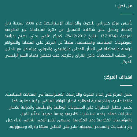
من نحن :
تأسس مركز حمورابي للبحوث والدراسات الإستراتيجية عام 2008 بمدينة بابل
(الحلة)، وحصل على شهادة التسجيل من دائرة المنظمات غير الحكومية
المرقمة ((1Z71874 بتاريخ 25/12/2012، كمركز علمي بحثي يهتم بدراسة
الموضوعات السياسية والمجتمعية، فضلاً عن التركيز على القضايا والظواهر
الراهنة والمحتملة في الشأن المحلي والإقليمي والدولي، ويتعامل مع باحثين
من مختلف التخصصات داخل العراق وخارجه، حيث تحتضن بغداد المقر الرئيسي
للمركز.
اهداف المركز:
يعمل المركز على إعداد البحوث والدراسات الاستراتيجية في المجالات السياسية،
والاقتصادية، والاجتماعية لمعالجة قضايا الواقع العراقي برؤية وطنية. كما
يختص بتحليل التطورات على المستويات الوطنية والإقليمية والدولية لضمان
استجابات فعالة. يقدم استشارات أكاديمية ودعماً معرفياً لصنّاع القرار،
والمؤسسات الحكومية وغير الحكومية. ويسعى لنشر الوعي الثقافي لبناء جيل
واعٍ بالتحديات والمخاطر المحيطة، قادر على التفاعل معها بإدراك ومسؤولية.