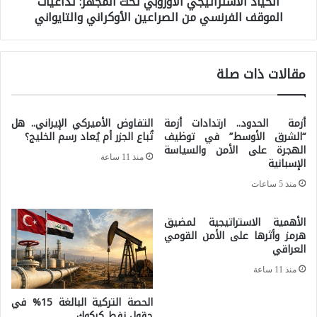
الحياد الاستراتيجي الأوروبي تحت المجهر: تداعيات
ن
الموقف الفرنسي من الصراعين الأوكراني والتايواني
ل
س
ا
ي
س
مقالات ذات صلة
ا
ت
د
ر
ت
أزمة الحدود.. ارتدادات أزمة
التفاوض الأميركي الإيراني.. هل
ا
“الشرق الأوسط” في توظيف
تُباع الجزر أم يُعاد رسم الخليج؟
ه
ت
الهجرة على الأمن والسياسة
ا
منذ 11 ساعة
الإسبانية
ي
ل
منذ 5 ساعات
ج
ع
ي
الأهمية الاستراتيجية لمضيق
د
ا
هرمز وأثرها على الأمن القومي
م
العراقي
ل
و
منذ 11 ساعة
أ
ق
و
الحصة التركية البالغة 15% في
و
حقول نفط كركوك
ر