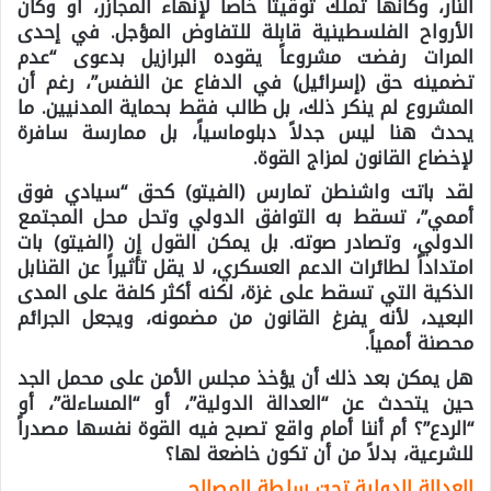
النار، وكأنها تملك توقيتاً خاصاً لإنهاء المجازر، أو وكأن
الأرواح الفلسطينية قابلة للتفاوض المؤجل. في إحدى
المرات رفضت مشروعاً يقوده البرازيل بدعوى “عدم
تضمينه حق (إسرائيل) في الدفاع عن النفس”، رغم أن
المشروع لم ينكر ذلك، بل طالب فقط بحماية المدنيين. ما
يحدث هنا ليس جدلاً دبلوماسياً، بل ممارسة سافرة
لإخضاع القانون لمزاج القوة.
لقد باتت واشنطن تمارس (الفيتو) كحق “سيادي فوق
أممي”، تسقط به التوافق الدولي وتحل محل المجتمع
الدولي، وتصادر صوته. بل يمكن القول إن (الفيتو) بات
امتداداً لطائرات الدعم العسكري، لا يقل تأثيراً عن القنابل
الذكية التي تسقط على غزة، لكنه أكثر كلفة على المدى
البعيد، لأنه يفرغ القانون من مضمونه، ويجعل الجرائم
محصنة أممياً.
هل يمكن بعد ذلك أن يؤخذ مجلس الأمن على محمل الجد
حين يتحدث عن “العدالة الدولية”، أو “المساءلة”، أو
“الردع”؟ أم أننا أمام واقع تصبح فيه القوة نفسها مصدراً
للشرعية، بدلاً من أن تكون خاضعة لها؟
العدالة الدولية تحت سلطة المصالح