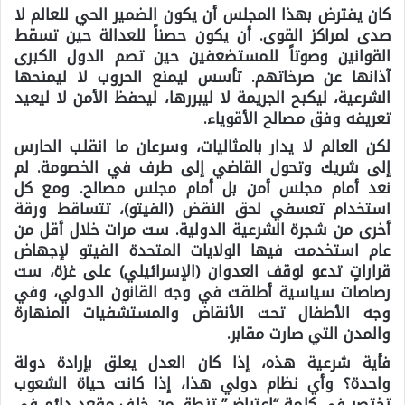
كان يفترض بهذا المجلس أن يكون الضمير الحي للعالم لا
صدى لمراكز القوى. أن يكون حصناً للعدالة حين تسقط
القوانين وصوتاً للمستضعفين حين تصم الدول الكبرى
آذانها عن صرخاتهم. تأسس ليمنع الحروب لا ليمنحها
الشرعية، ليكبح الجريمة لا ليبررها، ليحفظ الأمن لا ليعيد
تعريفه وفق مصالح الأقوياء.
لكن العالم لا يدار بالمثاليات، وسرعان ما انقلب الحارس
إلى شريك وتحول القاضي إلى طرف في الخصومة. لم
نعد أمام مجلس أمن بل أمام مجلس مصالح. ومع كل
استخدام تعسفي لحق النقض (الفيتو)، تتساقط ورقة
أخرى من شجرة الشرعية الدولية. ست مرات خلال أقل من
عام استخدمت فيها الولايات المتحدة الفيتو لإجهاض
قراراتٍ تدعو لوقف العدوان (الإسرائيلي) على غزة، ست
رصاصات سياسية أطلقت في وجه القانون الدولي، وفي
وجه الأطفال تحت الأنقاض والمستشفيات المنهارة
والمدن التي صارت مقابر.
فأية شرعية هذه، إذا كان العدل يعلق بإرادة دولة
واحدة؟ وأي نظام دولي هذا، إذا كانت حياة الشعوب
تختصر في كلمة “اعتراض” تنطق من خلف مقعد دائم في