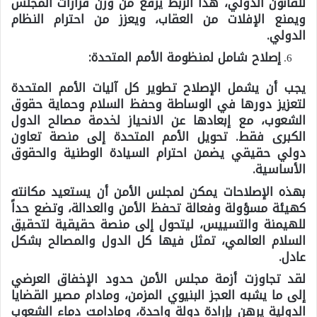
للقانون الدولي، هذا الربط يرفع من وزن قرارات المجلس
ويمنع الإفلات من العقاب، ويعزز من احترام النظام
الدولي.
إصلاح شامل لمنظومة الأمم المتحدة:
يجب أن يشمل الإصلاح تطوير كل آليات الأمم المتحدة
لتعزيز دورها في الوساطة وحفظ السلام وحماية حقوق
الشعوب، مع إبعادها عن الانحياز لخدمة مصالح الدول
الكبرى فقط. تحويل الأمم المتحدة إلى منصة تعاون
دولي حقيقي يضمن احترام السيادة الوطنية والحقوق
الأساسية.
بهذه الإصلاحات يمكن لمجلس الأمن أن يستعيد مكانته
كهيئة مسؤولة وفعالة تحفظ الأمن والعدالة، وتضع حداً
للهيمنة والتسييس، ليتحول إلى منصة حقيقية لتحقيق
السلام العالمي، تمثل فيها كل الدول والمصالح بشكل
عادل.
لقد تجاوزت أزمة مجلس الأمن حدود الإخفاق العرضي
إلى ما يشبه العجز البنيوي المزمن، ومادام مصير القضايا
الدولية يرهن بإرادة دولة واحدة، ومادامت دماء الشعوب