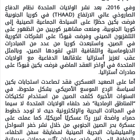
وفي 2016، بعد نشر الولايات المتحدة نظام الدفاع
الصاروخي عالي الارتفاع (THAAD) في كوريا الجنوبية
فرضت بكين حظرًا على السياحة الجماعية الصينية إلى
كوريا الجنوبية، ومنعت مشاهير كوريين من الظهور على
التلفزيون الصيني وفرضت قيودًا على الشركات الكورية
في الصين، واستبعدت كوريا من عدد من المبادرات
الدبلوماسية والثقافية التي تقودها الصين، وبالمثل
عقب تعزيز أستراليا علاقاتها الدفاعية مع الولايات
المتحدة في أواخر العقد الماضي فرضت بكين قيودًا على
صادرات أستراليا.
أما على الصعيد العسكري فقد تصاعدت استجابات بكين
لسياسة الردع الموسع الأمريكي بشكل ملحوظ، في
السنوات الأخيرة كثفت الصين من استخدام تكتيكات
“المناطق الرمادية” ضد حلفاء الولايات المتحدة لا سيما
في المجالات البحرية والإلكترونية حيث لا توجد خطوط
حمراء واضحة تبرر ردًا عسكريًا أمريكيًا، كما عملت على
عسكرة بحر الصين الجنوبي من خلال نشر خفر السواحل
والميليشيات البحرية الصينية لمضايقة سفن الحلفاء،
بالإضافة إلى ذلك شنت عمليات تأثير وحملات سيبرانية