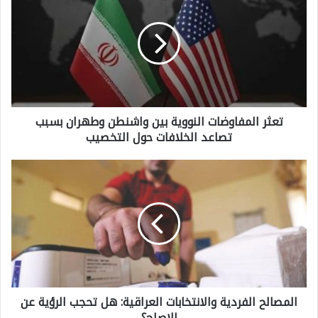
ع
ث
ر
ا
ل
تعثر المفاوضات النووية بين واشنطن وطهران بسبب
م
تصاعد الخلافات حول التخصيب
ف
ا
ا
و
ل
ض
م
ا
ص
ت
ا
ا
ل
ل
المصالح الفردية والانتخابات العراقية: هل تحجب الرؤية عن
ح
ن
الاصلح؟