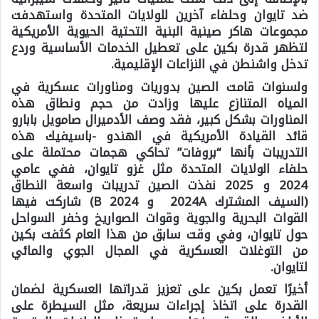
ضد تايوان وحلفاء آخرين للولايات المتحدة واستهدفت
مجموعات هاكر صينية البنية التحتية الحيوية الأمريكية
لتظهر قدرة بكين على تعطيل الخدمات الأساسية وردع
تدخل واشنطن في النزاعات الإقليمية.
ولسنوات قامت الصين بدوريات ومناورات عسكرية في
المياه المتنازع عليها وزادت من حجم ونطاق هذه
المناورات بشكل كبير، فقد وصف الأدميرال صامويل بابارو
قائد القيادة الأمريكية في الهندو -باسيفيك هذه
التدريبات بأنها “بروفات” تحاكي هجمات محتملة على
حلفاء الولايات المتحدة مثل غزو تايوان، ففي عامي
2024 و 2025 نفذت الصين تدريبات واسعة النطاق
(السيف المشترك 2024A و 2024 B) شاركت فيها
القوات البحرية والجوية وقوات الصواريخ وخفر السواحل
حول تايوان، وفي وقت سابق من هذا العام كثفت بكين
من التوغلات العسكرية في المجال الجوي والمائي
لتايوان.
أخيرًا تعمل بكين على تعزيز قدراتها العسكرية لضمان
القدرة على اتخاذ إجراءات سريعة، مثل السيطرة على