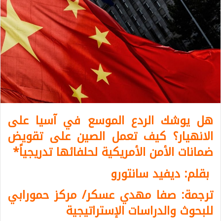
هل يوشك الردع الموسع في آسيا على
الانهيار؟ كيف تعمل الصين على تقويض
ضمانات الأمن الأمريكية لحلفائها تدريجياً
*
بقلم: ديفيد سانتورو
ترجمة: صفا مهدي عسكر/ مركز حمورابي
للبحوث والدراسات الإستراتيجية