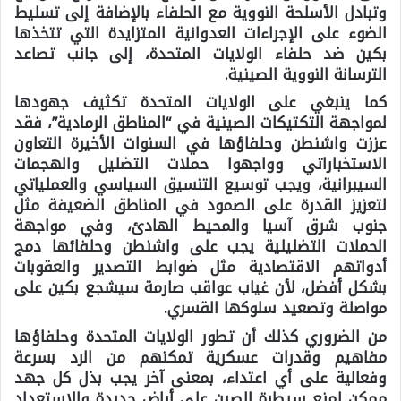
وتبادل الأسلحة النووية مع الحلفاء بالإضافة إلى تسليط
الضوء على الإجراءات العدوانية المتزايدة التي تتخذها
بكين ضد حلفاء الولايات المتحدة، إلى جانب تصاعد
الترسانة النووية الصينية.
كما ينبغي على الولايات المتحدة تكثيف جهودها
لمواجهة التكتيكات الصينية في “المناطق الرمادية”، فقد
عززت واشنطن وحلفاؤها في السنوات الأخيرة التعاون
الاستخباراتي وواجهوا حملات التضليل والهجمات
السيبرانية، ويجب توسيع التنسيق السياسي والعملياتي
لتعزيز القدرة على الصمود في المناطق الضعيفة مثل
جنوب شرق آسيا والمحيط الهادئ، وفي مواجهة
الحملات التضليلية يجب على واشنطن وحلفائها دمج
أدواتهم الاقتصادية مثل ضوابط التصدير والعقوبات
بشكل أفضل، لأن غياب عواقب صارمة سيشجع بكين على
مواصلة وتصعيد سلوكها القسري.
من الضروري كذلك أن تطور الولايات المتحدة وحلفاؤها
مفاهيم وقدرات عسكرية تمكنهم من الرد بسرعة
وفعالية على أي اعتداء، بمعنى آخر يجب بذل كل جهد
ممكن لمنع سيطرة الصين على أراضٍ جديدة والاستعداد