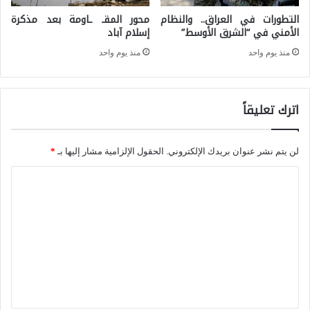
ب
ه
التطورات في العراق.. والنظام
محور المقـ ـاومة بعد مذكرة
ا
الأمني في “الشرق الأوسط”
إسلام آباد
ر
ت
منذ يوم واحد
منذ يوم واحد
ا
ا
ن
ل
ب
اترك تعليقاً
ع
س
ر
ب
ا
لن يتم نشر عنوان بريدك الإلكتروني.
الحقول الإلزامية مشار إليها بـ
*
ب
ق
ا
ت
ي
ل
ص
ة
ت
ا
:
ع
ع
ه
ل
د
ل
ي
ا
ت
ق
ل