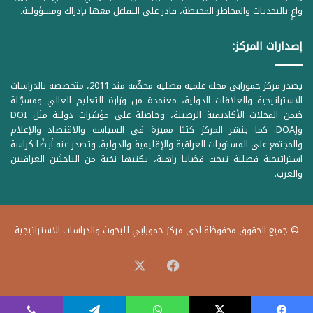
واعٍ بالتحديات والمخاطر المحيطة، قادر على التفاعل معها بإدراك ومسؤولية.
إصدارات المركز:
يصدر مركز حمورابي مجلة علمية فصلية محكّمة منذ 2011، متخصصة بالدراسات
الاستراتيجية والعلاقات الدولية، معتمدة من وزارة التعليم العالي ومسجّلة
ضمن المجلات الأكاديمية الرصينة، وحاصلة على مؤشرات دولية مثل DOI
وDOAJ. كما ينشر المركز كتبًا مميزة في السياسة والاقتصاد والإعلام
والمجتمع على المستويات العراقية والإقليمية والدولية. وتصدر عنه أيضًا كراسة
استراتيجية فصلية تبحث قضايا راهنة، يكتبها نخبة من الباحثين العراقيين
والعرب.
© جميع الحقوق محفوظة لدى مركز حمورابي للبحوث والدراسات الاستراتيجية
‫X
فيسبوك