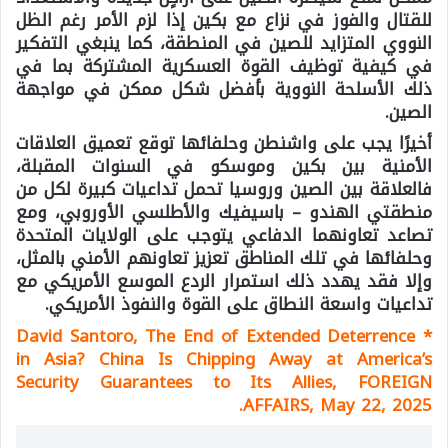
للقتال والفوز في نزاع مع بكين إذا لزم الأمر رغم الظل
النووي المتزايد للصين في المنطقة، كما ينبغي التفكير
في كيفية توظيف القوة العسكرية المشتركة بما في
ذلك الأسلحة النووية بأفضل شكل ممكن في مواجهة
الصين.
أخيرًا يجب على واشنطن وحلفائها توقع تعميق العلاقات
الأمنية بين بكين وموسكو في السنوات المقبلة،
فالعلاقة بين الصين وروسيا تحمل تداعيات كبيرة لكل من
منطقتي الهندو – باسيفيك والأطلسي الأوروبي، ومع
تصاعد تعاونهما الدفاعي يتوجب على الولايات المتحدة
وحلفائها في تلك المناطق تعزيز تعاونهم الأمني بالمثل،
وإلا فقد يهدد ذلك استمرار الردع الموسع الأمريكي مع
تداعيات واسعة النطاق على القوة والنفوذ الأمريكي.
David Santoro, The End of Extended Deterrence
*
in Asia? China Is Chipping Away at America’s
Security Guarantees to Its Allies, FOREIGN
AFFAIRS, May 22, 2025.