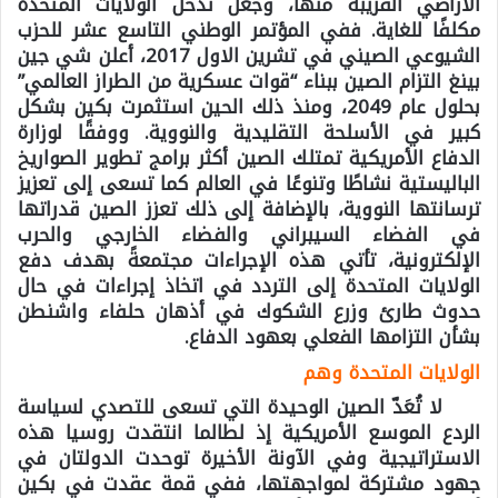
الأراضي القريبة منها، وجعل تدخل الولايات المتحدة
مكلفًا للغاية. ففي المؤتمر الوطني التاسع عشر للحزب
الشيوعي الصيني في تشرين الاول 2017، أعلن شي جين
بينغ التزام الصين ببناء “قوات عسكرية من الطراز العالمي”
بحلول عام 2049، ومنذ ذلك الحين استثمرت بكين بشكل
كبير في الأسلحة التقليدية والنووية. ووفقًا لوزارة
الدفاع الأمريكية تمتلك الصين أكثر برامج تطوير الصواريخ
الباليستية نشاطًا وتنوعًا في العالم كما تسعى إلى تعزيز
ترسانتها النووية، بالإضافة إلى ذلك تعزز الصين قدراتها
في الفضاء السيبراني والفضاء الخارجي والحرب
الإلكترونية، تأتي هذه الإجراءات مجتمعةً بهدف دفع
الولايات المتحدة إلى التردد في اتخاذ إجراءات في حال
حدوث طارئ وزرع الشكوك في أذهان حلفاء واشنطن
بشأن التزامها الفعلي بعهود الدفاع.
الولايات المتحدة وهم
لا تُعَدّ الصين الوحيدة التي تسعى للتصدي لسياسة
الردع الموسع الأمريكية إذ لطالما انتقدت روسيا هذه
الاستراتيجية وفي الآونة الأخيرة توحدت الدولتان في
جهود مشتركة لمواجهتها، ففي قمة عقدت في بكين