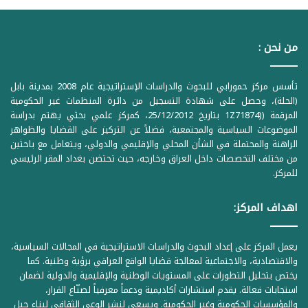
من نحن :
تأسس مركز حمورابي للبحوث والدراسات الإستراتيجية عام 2008 بمدينة بابل
(الحلة)، وحصل على شهادة التسجيل من دائرة المنظمات غير الحكومية
المرقمة ((1Z71874 بتاريخ 25/12/2012، كمركز علمي بحثي يهتم بدراسة
الموضوعات السياسية والمجتمعية، فضلاً عن التركيز على القضايا والظواهر
الراهنة والمحتملة في الشأن المحلي والإقليمي والدولي، ويتعامل مع باحثين
من مختلف التخصصات داخل العراق وخارجه، حيث تحتضن بغداد المقر الرئيسي
للمركز.
اهداف المركز:
يعمل المركز على إعداد البحوث والدراسات الاستراتيجية في المجالات السياسية،
والاقتصادية، والاجتماعية لمعالجة قضايا الواقع العراقي برؤية وطنية. كما
يختص بتحليل التطورات على المستويات الوطنية والإقليمية والدولية لضمان
استجابات فعالة. يقدم استشارات أكاديمية ودعماً معرفياً لصنّاع القرار،
والمؤسسات الحكومية وغير الحكومية. ويسعى لنشر الوعي الثقافي لبناء جيل