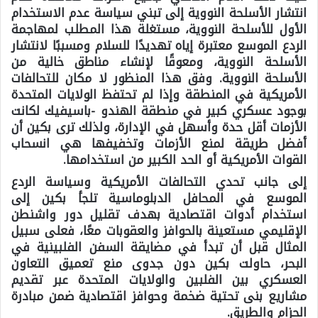
انتشار الأسلحة النووية إلى تبني سياسة عدم الاستخدام
الأول للأسلحة النووية، مستغلة هذا المطلب لمهاجمة
الردع الموسع معتبرة إياه تهديدًا للسلام ومسببًا لانتشار
الأسلحة النووية، ومعوقًا لإنشاء مناطق خالية من
الأسلحة النووية. وفق هذا المنظور لا مكان للتحالفات
الأمريكية في المنطقة وإذا لم تحتفظ الولايات المتحدة
بوجود عسكري كبير في منطقة الهندو -باسيفيك لكانت
الأزمات أقل حدة وأسهل في الإدارة، ولذلك ترى بكين أن
أفضل طريقة لمنع الأزمات وتخفيفها هي انسحاب
القوات الأمريكية أو الحد الكبير من استخدامها.
إلى جانب تحدي التحالفات الأمريكية وسياسة الردع
الموسع في المحافل الدبلوماسية تلجأ بكين إلى
استخدام أدوات اقتصادية بهدف تقليل دور واشنطن
الإقليمي مستعينة بالحوافز والعقوبات معًا، فعلى سبيل
المثال قبل أن تبدأ في مضايقة السفن الفلبينية في
البحر، حاولت بكين دون جدوى منع تعميق التعاون
العسكري بين الفلبين والولايات المتحدة عبر تقديم
مشاريع بنى تحتية ضخمة وحوافز اقتصادية ضمن مبادرة
الحزام والطريق.