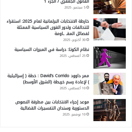
القانون الجعفري / الجزء 1
5 سبتمبر، 2025
خارطة الانتخابات البرلمانية لعام 2025: استقراء
للتحالفات ولدور القوى السياسية الممثلة
لفصائل المقـ ـاومة
30 أكتوبر، 2025
نظام الكوتا: دراسة في المبررات السياسية
25 أغسطس، 2025
ممر داوود David’s Corrido : خطة ( إسرائيلية
) لإعادة رسم خريطة (الشرق الأوسط)
10 أغسطس، 2025
موعد إجراء الانتخابات بين مطرقة النصوص
الدستورية وسندان التفسيرات القضائية
10 نوفمبر، 2025