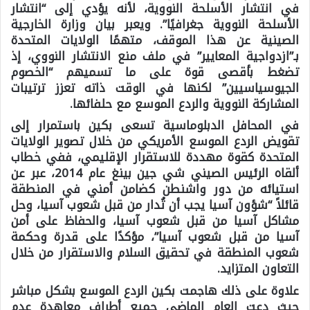
في انتشار الأسلحة النووية، لأنه يؤدي إلى “انتشار
الأسلحة النووية جغرافيًا”. ويعبر بيان وزارة الخارجية
الصينية عن هذا الموقف، متهمًا الولايات المتحدة
بـ”ازدواجية المعايير” في ملف منع الانتشار النووي، إذ
تضغط بأقصى قوة على ما تسميهم “الخصوم
الجيوسياسيين” لكنها في الوقت ذاته تعزز ترتيبات
المشاركة النووية والردع الموسع مع حلفائها.
في المحافل الدبلوماسية تسعى بكين باستمرار إلى
تقويض الردع الموسع الأمريكي من خلال تصوير الولايات
المتحدة كقوة مهددة للاستقرار الإقليمي، ففي خطاب
ألقاه الرئيس الصيني شي جين بينغ عام 2014، عبر عن
استيائه من دور واشنطن كضامن أمني في المنطقة
قائلاً “شؤون آسيا يجب أن تُدار من قبل شعوب آسيا، وحل
مشاكل آسيا من قبل شعوب آسيا، والحفاظ على أمن
آسيا من قبل شعوب آسيا”، مؤكدًا على قدرة وحكمة
شعوب المنطقة في تحقيق السلام والاستقرار من خلال
التعاون المتزايد.
علاوة على ذلك هاجمت بكين الردع الموسع بشكل مباشر
حيث دعت العام الماضي جميع أطراف معاهدة عدم