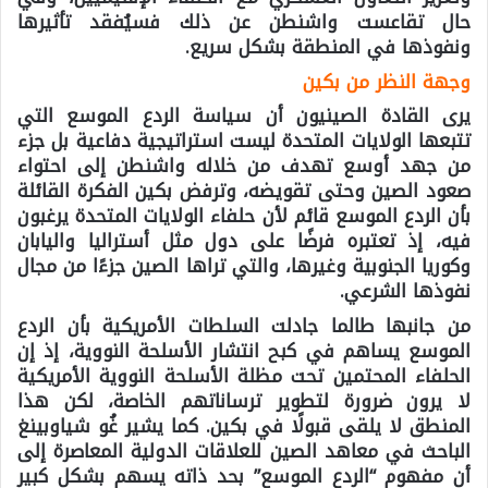
حال تقاعست واشنطن عن ذلك فسيُفقد تأثيرها
ونفوذها في المنطقة بشكل سريع.
وجهة النظر من بكين
يرى القادة الصينيون أن سياسة الردع الموسع التي
تتبعها الولايات المتحدة ليست استراتيجية دفاعية بل جزء
من جهد أوسع تهدف من خلاله واشنطن إلى احتواء
صعود الصين وحتى تقويضه، وترفض بكين الفكرة القائلة
بأن الردع الموسع قائم لأن حلفاء الولايات المتحدة يرغبون
فيه، إذ تعتبره فرضًا على دول مثل أستراليا واليابان
وكوريا الجنوبية وغيرها، والتي تراها الصين جزءًا من مجال
نفوذها الشرعي.
من جانبها طالما جادلت السلطات الأمريكية بأن الردع
الموسع يساهم في كبح انتشار الأسلحة النووية، إذ إن
الحلفاء المحتمين تحت مظلة الأسلحة النووية الأمريكية
لا يرون ضرورة لتطوير ترساناتهم الخاصة، لكن هذا
المنطق لا يلقى قبولًا في بكين. كما يشير غُو شياوبينغ
الباحث في معاهد الصين للعلاقات الدولية المعاصرة إلى
أن مفهوم “الردع الموسع” بحد ذاته يسهم بشكل كبير