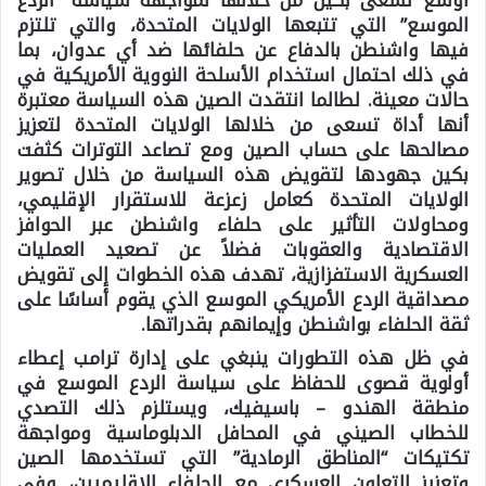
الموسع” التي تتبعها الولايات المتحدة، والتي تلتزم
فيها واشنطن بالدفاع عن حلفائها ضد أي عدوان، بما
في ذلك احتمال استخدام الأسلحة النووية الأمريكية في
حالات معينة. لطالما انتقدت الصين هذه السياسة معتبرة
أنها أداة تسعى من خلالها الولايات المتحدة لتعزيز
مصالحها على حساب الصين ومع تصاعد التوترات كثفت
بكين جهودها لتقويض هذه السياسة من خلال تصوير
الولايات المتحدة كعامل زعزعة للاستقرار الإقليمي،
ومحاولات التأثير على حلفاء واشنطن عبر الحوافز
الاقتصادية والعقوبات فضلاً عن تصعيد العمليات
العسكرية الاستفزازية، تهدف هذه الخطوات إلى تقويض
مصداقية الردع الأمريكي الموسع الذي يقوم أساسًا على
ثقة الحلفاء بواشنطن وإيمانهم بقدراتها.
في ظل هذه التطورات ينبغي على إدارة ترامب إعطاء
أولوية قصوى للحفاظ على سياسة الردع الموسع في
منطقة الهندو – باسيفيك، ويستلزم ذلك التصدي
للخطاب الصيني في المحافل الدبلوماسية ومواجهة
تكتيكات “المناطق الرمادية” التي تستخدمها الصين
وتعزيز التعاون العسكري مع الحلفاء الإقليميين، وفي