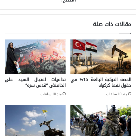
ا
و
ل
و
ف
مقالات ذات صلة
ي
ر
ة
د
ب
ي
ي
ة
ن
و
و
ا
الحصة التركية البالغة 15% في
تداعيات اغتيال السيد علي
ا
ل
حقول نفط كركوك
الخامنئي “قدس سره”
ش
ا
منذ 10 ساعات
منذ 10 ساعات
ن
ن
ط
ت
ن
خ
و
ا
ط