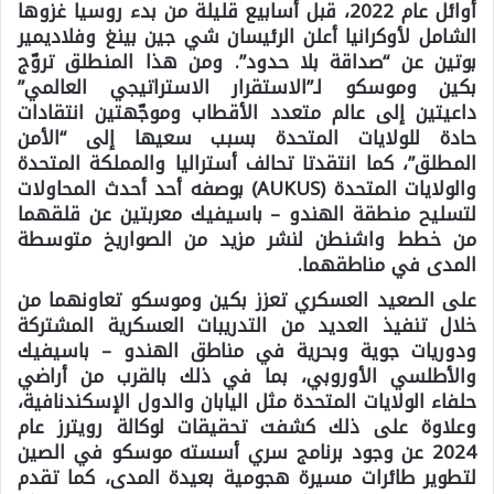
أوائل عام 2022، قبل أسابيع قليلة من بدء روسيا غزوها
الشامل لأوكرانيا أعلن الرئيسان شي جين بينغ وفلاديمير
بوتين عن “صداقة بلا حدود”. ومن هذا المنطلق تروّج
بكين وموسكو لـ”الاستقرار الاستراتيجي العالمي”
داعيتين إلى عالم متعدد الأقطاب وموجّهتين انتقادات
حادة للولايات المتحدة بسبب سعيها إلى “الأمن
المطلق”، كما انتقدتا تحالف أستراليا والمملكة المتحدة
والولايات المتحدة (AUKUS) بوصفه أحد أحدث المحاولات
لتسليح منطقة الهندو – باسيفيك معربتين عن قلقهما
من خطط واشنطن لنشر مزيد من الصواريخ متوسطة
المدى في مناطقهما.
على الصعيد العسكري تعزز بكين وموسكو تعاونهما من
خلال تنفيذ العديد من التدريبات العسكرية المشتركة
ودوريات جوية وبحرية في مناطق الهندو – باسيفيك
والأطلسي الأوروبي، بما في ذلك بالقرب من أراضي
حلفاء الولايات المتحدة مثل اليابان والدول الإسكندنافية،
وعلاوة على ذلك كشفت تحقيقات لوكالة رويترز عام
2024 عن وجود برنامج سري أسسته موسكو في الصين
لتطوير طائرات مسيرة هجومية بعيدة المدى، كما تقدم