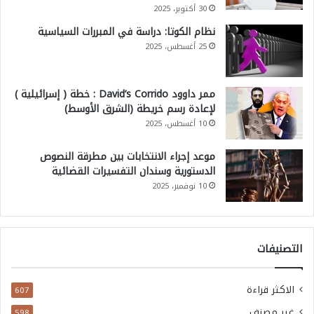
30 أكتوبر، 2025
نظام الكوتا: دراسة في المبررات السياسية
25 أغسطس، 2025
ممر داوود David’s Corrido : خطة ( إسرائيلية )
لإعادة رسم خريطة (الشرق الأوسط)
10 أغسطس، 2025
موعد إجراء الانتخابات بين مطرقة النصوص
الدستورية وسندان التفسيرات القضائية
10 نوفمبر، 2025
التصنيفات
الاكثر قراءة
607
غير مصنف
598