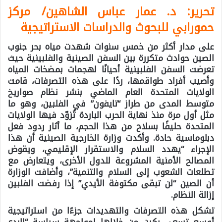
تحرير: د. عمار عباس الشاهين/ مركز
حمورابي للبحوث والدراسات الاستراتيجية
على مدار أكثر من خمس سنوات شهدت مياه بحر جنوب
الصين حوادث متكررة بين السفن الصينية والفلبينية حيث
تعرضت السفن الفلبينية أحيانًا لهجمات بمضخات المياه
وأصيب أفراد طواقمها، ردًا على هذه التصرفات، قامت
الولايات المتحدة العام الماضي بنشر نظام صواريخ
متوسط المدى من طراز “تايفون” في الفلبين، وهو ما
مثل أول مرة منذ نهاية الحرب الباردة تُزوّد فيها الولايات
المتحدة حليفًا بسلاح من هذا الحجم، ما أثار ردود فعل
دبلوماسية حادة. وأكدت وزارة الخارجية الصينية أن هذا
الإجراء “يهدد السلام والاستقرار الإقليمي، ويقوض
المصالح الأمنية المشروعة للدول الأخرى، ويتعارض مع
تطلعات الشعوب إلى السلام والتنمية”، وأضافت الوزارة
أن الصين “لن تبقى مكتوفة الأيدي” إذا رفضت الفلبين
إزالة النظام.
تشكل هذه التصرفات والتهديدات جزءًا من استراتيجية
أوسع تسعى بكين من خلالها لمواجهة سياسة “الردع