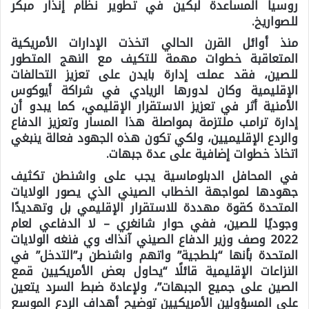
روسيا المساعدة لبكين في تطوير نظام إنذار مبكر
للصواريخ.
منذ أوائل القرن الحالي اتخذت الإدارات الأمريكية
المتعاقبة خطوات مهمة للتكيف مع النهج المتطور
للصين، فقد عملت إدارة بايدن على تعزيز التحالفات
الإقليمية وكان لدورها الريادي في شراكة أيوكوس
الأمنية أثر في تعزيز الاستقرار الإقليمي، كما يبدو أن
إدارة ترامب ملتزمة بمواصلة هذا المسار وتعزيز الدفاع
والردع الإقليميين، ولكي تكون هذه الجهود فعالة ينبغي
اتخاذ خطوات إضافية على عدة جبهات.
في المحافل الدبلوماسية يجب على واشنطن تكثيف
جهودها لمواجهة الخطاب الصيني الذي يصور الولايات
المتحدة كقوة مهددة للاستقرار الإقليمي بل وتهديدًا
وجوديًا للصين، ففي حوار شانغري – لا الدفاعي لعام
2022 وصف وزير الدفاع الصيني آنذاك وي فنغه الولايات
المتحدة بأنها “بلطجية” واتهم واشنطن بـ”التدخل” في
النزاعات الإقليمية قائلًا “يحاول بعض الأمريكيين قمع
الصين على جميع الجبهات”، ولإعادة ضبط السرد يتعين
على المسؤولين الأمريكيين توضيح أهداف الردع الموسع