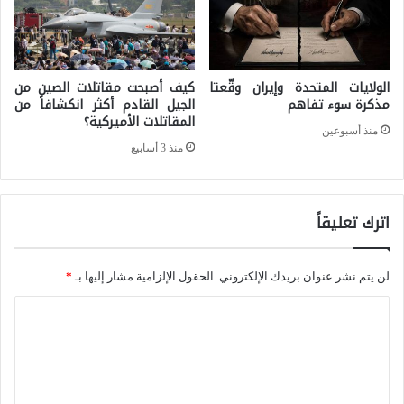
ا
ر
ل
ئ
ر
ي
غ
الولايات المتحدة وإيران وقّعتا
كيف أصبحت مقاتلات الصين من
س
مذكرة سوء تفاهم
الجيل القادم أكثر انكشافاً من
م
المقاتلات الأميركية؟
ي
منذ أسبوعين
م
منذ 3 أسابيع
ت
ن
ج
ت
ا
اترك تعليقاً
ب
و
ن
ز
ي
لن يتم نشر عنوان بريدك الإلكتروني.
الحقول الإلزامية مشار إليها بـ
*
ك
ه
ا
و
ا
ل
ن
خ
ت
ه
ط
ع
ت