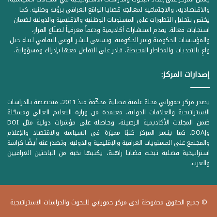
والاقتصادية، والاجتماعية لمعالجة قضايا الواقع العراقي برؤية وطنية. كما
يختص بتحليل التطورات على المستويات الوطنية والإقليمية والدولية لضمان
استجابات فعالة. يقدم استشارات أكاديمية ودعماً معرفياً لصنّاع القرار،
والمؤسسات الحكومية وغير الحكومية. ويسعى لنشر الوعي الثقافي لبناء جيل
واعٍ بالتحديات والمخاطر المحيطة، قادر على التفاعل معها بإدراك ومسؤولية.
إصدارات المركز:
يصدر مركز حمورابي مجلة علمية فصلية محكّمة منذ 2011، متخصصة بالدراسات
الاستراتيجية والعلاقات الدولية، معتمدة من وزارة التعليم العالي ومسجّلة
ضمن المجلات الأكاديمية الرصينة، وحاصلة على مؤشرات دولية مثل DOI
وDOAJ. كما ينشر المركز كتبًا مميزة في السياسة والاقتصاد والإعلام
والمجتمع على المستويات العراقية والإقليمية والدولية. وتصدر عنه أيضًا كراسة
استراتيجية فصلية تبحث قضايا راهنة، يكتبها نخبة من الباحثين العراقيين
والعرب.
© جميع الحقوق محفوظة لدى مركز حمورابي للبحوث والدراسات الاستراتيجية