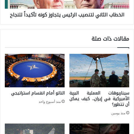
ب
م
الخطاب الثاني لتنصيب الرئيس يتجاوز كونه تأكيداً للنجاح
ا
ق
ل
ل
ث
ق
مقالات ذات صلة
ا
ف
ن
ي
ي
س
ل
و
ت
ر
ن
ي
سيناريوهات العملية البرية
الناتو أمام انقسام استراتيجي
ص
الأميركية في إيران.. كيف يمكن
ا
منذ أسبوع واحد
ي
أن تتطور؟
ع
ب
منذ يومين
ل
ا
ى
ل