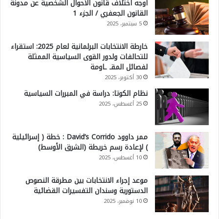
أوجه اختلاف قانون الأحوال الشخصية عن مدونة
القانون الجعفري / الجزء 1
5 سبتمبر، 2025
خارطة الانتخابات البرلمانية لعام 2025: استقراء
للتحالفات ولدور القوى السياسية الممثلة
لفصائل المقـ ـاومة
30 أكتوبر، 2025
نظام الكوتا: دراسة في المبررات السياسية
25 أغسطس، 2025
ممر داوود David’s Corrido : خطة ( إسرائيلية
) لإعادة رسم خريطة (الشرق الأوسط)
10 أغسطس، 2025
موعد إجراء الانتخابات بين مطرقة النصوص
الدستورية وسندان التفسيرات القضائية
10 نوفمبر، 2025