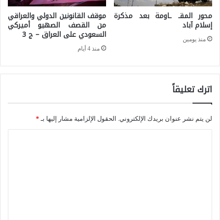
محور المقـ ـاومة بعد مذكرة
موقف القانونين الدولي والعراقي
ي
إسلام آباد
من القصف الصهيو أميركي
ا
السعودي على العراق – ج 3
منذ يومين
ت
منذ 4 أيام
س
ي
اترك تعليقاً
ا
س
ي
لن يتم نشر عنوان بريدك الإلكتروني.
الحقول الإلزامية مشار إليها بـ
*
ة
ا
و
ل
ب
ت
ي
ع
ئ
ل
ي
ي