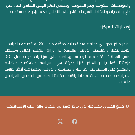
والمؤسسات الحكومية وغير الحكومية. ويسعى لنشر الوعي الثقافي لبناء جيل
واعٍ بالتحديات والمخاطر المحيطة، قادر على التفاعل معها بإدراك ومسؤولية.
إصدارات المركز:
يصدر مركز حمورابي مجلة علمية فصلية محكّمة منذ 2011، متخصصة بالدراسات
الاستراتيجية والعلاقات الدولية، معتمدة من وزارة التعليم العالي ومسجّلة
ضمن المجلات الأكاديمية الرصينة، وحاصلة على مؤشرات دولية مثل DOI
وDOAJ. كما ينشر المركز كتبًا مميزة في السياسة والاقتصاد والإعلام
والمجتمع على المستويات العراقية والإقليمية والدولية. وتصدر عنه أيضًا كراسة
استراتيجية فصلية تبحث قضايا راهنة، يكتبها نخبة من الباحثين العراقيين
والعرب.
© جميع الحقوق محفوظة لدى مركز حمورابي للبحوث والدراسات الاستراتيجية
‫X
فيسبوك