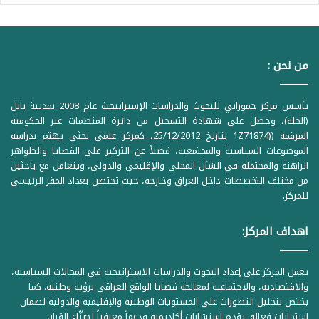
من نحن :
تأسس مركز حمورابي للبحوث والدراسات الإستراتيجية عام 2008 بمدينة بابل
(الحلة)، وحصل على شهادة التسجيل من دائرة المنظمات غير الحكومية
المرقمة ((1Z71874 بتاريخ 25/12/2012، كمركز علمي بحثي يهتم بدراسة
الموضوعات السياسية والمجتمعية، فضلاً عن التركيز على القضايا والظواهر
الراهنة والمحتملة في الشأن المحلي والإقليمي والدولي، ويتعامل مع باحثين
من مختلف التخصصات داخل العراق وخارجه، حيث تحتضن بغداد المقر الرئيسي
للمركز.
اهداف المركز:
يعمل المركز على إعداد البحوث والدراسات الاستراتيجية في المجالات السياسية،
والاقتصادية، والاجتماعية لمعالجة قضايا الواقع العراقي برؤية وطنية. كما
يختص بتحليل التطورات على المستويات الوطنية والإقليمية والدولية لضمان
استجابات فعالة. يقدم استشارات أكاديمية ودعماً معرفياً لصنّاع القرار،