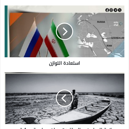
ا
س
ت
ع
ا
د
استعادة التوازن
ة
ا
ا
ل
ز
ت
م
و
ة
ا
ا
ز
ل
ن
م