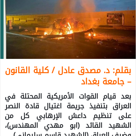
بقلم: د. مصدق عادل / كلية القانون
– جامعة بغداد
بعد قيام القوات الأمريكية المحتلة في
العراق بتنفيذ جريمة اغتيال قادة النصر
على تنظيم داعش الإرهابي كل من
الشهيد القائد (ابو مهدي المهندس)،
وضيف العراق (الشهيد قاسم سليماني)…