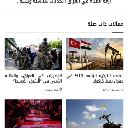
ازمة المياه في العراق : تحديات سياسية وبيئية .
ي
ا
مقالات ذات صلة
ه
ف
ي
ا
ل
ع
الحصة التركية البالغة 15% في
التطورات في العراق.. والنظام
ر
حقول نفط كركوك
الأمني في “الشرق الأوسط”
ا
منذ يوم واحد
منذ يومين
ق
:
ت
ح
د