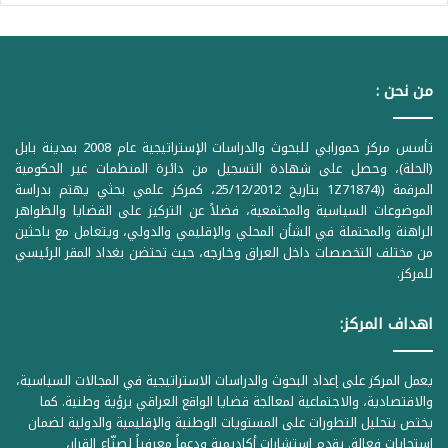
من نحن :
تأسس مركز حمورابي للبحوث والدراسات الإستراتيجية عام 2008 بمدينة بابل
(الحلة)، وحصل على شهادة التسجيل من دائرة المنظمات غير الحكومية
المرقمة ((1Z71874 بتاريخ 25/12/2012، كمركز علمي بحثي يهتم بدراسة
الموضوعات السياسية والمجتمعية، فضلاً عن التركيز على القضايا والظواهر
الراهنة والمحتملة في الشأن المحلي والإقليمي والدولي، ويتعامل مع باحثين
من مختلف التخصصات داخل العراق وخارجه، حيث تحتضن بغداد المقر الرئيسي
للمركز.
اهداف المركز:
يعمل المركز على إعداد البحوث والدراسات الاستراتيجية في المجالات السياسية،
والاقتصادية، والاجتماعية لمعالجة قضايا الواقع العراقي برؤية وطنية. كما
يختص بتحليل التطورات على المستويات الوطنية والإقليمية والدولية لضمان
استجابات فعالة. يقدم استشارات أكاديمية ودعماً معرفياً لصنّاع القرار،