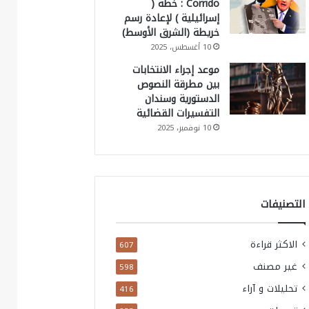
Corrido : خطة (
إسرائيلية ) لإعادة رسم
خريطة (الشرق الأوسط)
10 أغسطس، 2025
موعد إجراء الانتخابات
بين مطرقة النصوص
الدستورية وسندان
التفسيرات القضائية
10 نوفمبر، 2025
التصنيفات
الاكثر قراءة
607
غير مصنف
598
تحليلات و آراء
416