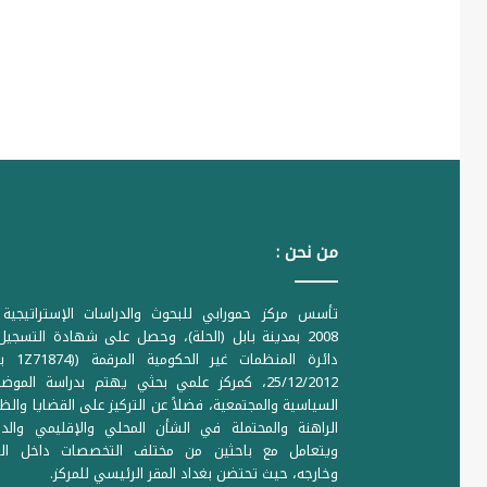
من نحن :
تأسس مركز حمورابي للبحوث والدراسات الإستراتيجية 
2008 بمدينة بابل (الحلة)، وحصل على شهادة التسجي
دائرة المنظمات غير ا
25/12/2012، كمركز علمي بحثي يهتم بدراسة الموض
السياسية والمجتمعية، فضلاً عن التركيز على القضايا والظ
الراهنة والمحتملة في الشأن المحلي والإقليمي والدو
ويتعامل مع باحثين من مختلف التخصصات داخل الع
وخارجه، حيث تحتضن بغداد المقر الرئيسي للمركز.