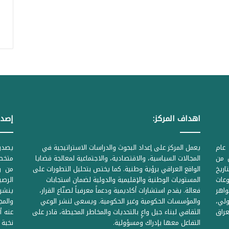
اهداف المركز:
إصدا
عام
يعمل المركز على إعداد البحوث والدراسات الاستراتيجية في
ل من
المجالات السياسية، والاقتصادية، والاجتماعية لمعالجة قضايا
متخصص
لحكومية المرقمة ((1Z71874 بتاريخ
الواقع العراقي برؤية وطنية. كما يختص بتحليل التطورات على
من وز
وعات
المستويات الوطنية والإقليمية والدولية لضمان استجابات
واهر
فعالة. يقدم استشارات أكاديمية ودعماً معرفياً لصنّاع القرار،
ينشر 
لي،
والمؤسسات الحكومية وغير الحكومية. ويسعى لنشر الوعي
والمج
راق
الثقافي لبناء جيل واعٍ بالتحديات والمخاطر المحيطة، قادر على
عنه أ
التفاعل معها بإدراك ومسؤولية.
نخبة 