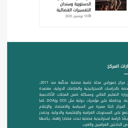
الدستورية وسندان
التفسيرات القضائية
10 نوفمبر، 2025
رات المركز:
يصدر مركز حمورابي مجلة علمية فصلية محكّمة منذ 2011،
ة بالدراسات الاستراتيجية والعلاقات الدولية، معتمدة
ارة التعليم العالي ومسجّلة ضمن المجلات الأكاديمية
الرصينة، وحاصلة على مؤشرات دولية مثل DOI وDOAJ. كما
المركز كتبًا مميزة في السياسة والاقتصاد والإعلام
تمع على المستويات العراقية والإقليمية والدولية. وتصدر
يضًا كراسة استراتيجية فصلية تبحث قضايا راهنة، يكتبها
من الباحثين العراقيين والعرب.