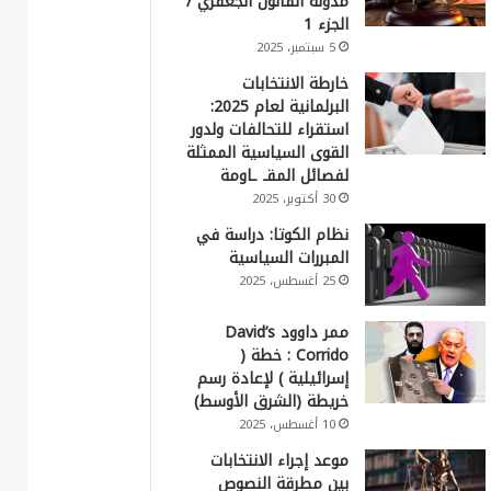
مدونة القانون الجعفري /
الجزء 1
5 سبتمبر، 2025
خارطة الانتخابات
البرلمانية لعام 2025:
استقراء للتحالفات ولدور
القوى السياسية الممثلة
لفصائل المقـ ـاومة
30 أكتوبر، 2025
نظام الكوتا: دراسة في
المبررات السياسية
25 أغسطس، 2025
ممر داوود David’s
Corrido : خطة (
إسرائيلية ) لإعادة رسم
خريطة (الشرق الأوسط)
10 أغسطس، 2025
موعد إجراء الانتخابات
بين مطرقة النصوص