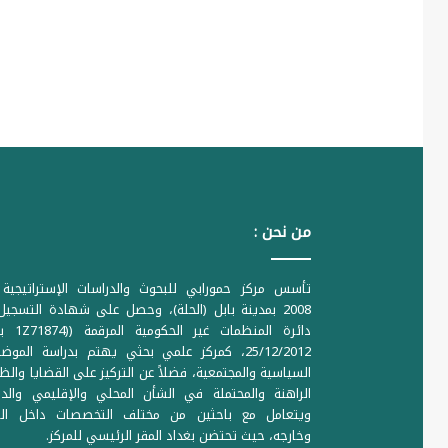
من نحن :
تأسس مركز حمورابي للبحوث والدراسات الإستراتيجية 
2008 بمدينة بابل (الحلة)، وحصل على شهادة التسجي
دائرة المنظمات غير ا
25/12/2012، كمركز علمي بحثي يهتم بدراسة الموض
السياسية والمجتمعية، فضلاً عن التركيز على القضايا والظ
الراهنة والمحتملة في الشأن المحلي والإقليمي والدو
ويتعامل مع باحثين من مختلف التخصصات داخل الع
وخارجه، حيث تحتضن بغداد المقر الرئيسي للمركز.