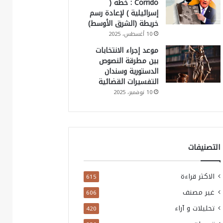
Corrido : خطة (
إسرائيلية ) لإعادة رسم
خريطة (الشرق الأوسط)
10 أغسطس، 2025
موعد إجراء الانتخابات
بين مطرقة النصوص
الدستورية وسندان
التفسيرات القضائية
10 نوفمبر، 2025
التصنيفات
الاكثر قراءة
615
غير مصنف
606
تحليلات و آراء
420