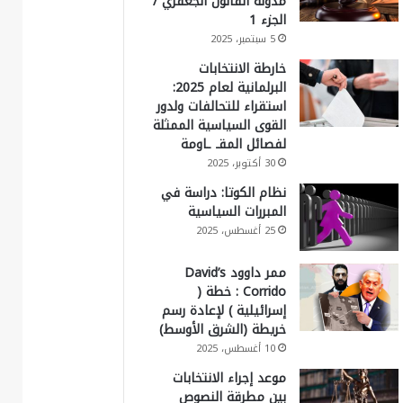
مدونة القانون الجعفري /
الجزء 1
5 سبتمبر، 2025
خارطة الانتخابات
البرلمانية لعام 2025:
استقراء للتحالفات ولدور
القوى السياسية الممثلة
لفصائل المقـ ـاومة
30 أكتوبر، 2025
نظام الكوتا: دراسة في
المبررات السياسية
25 أغسطس، 2025
ممر داوود David’s
Corrido : خطة (
إسرائيلية ) لإعادة رسم
خريطة (الشرق الأوسط)
10 أغسطس، 2025
موعد إجراء الانتخابات
بين مطرقة النصوص