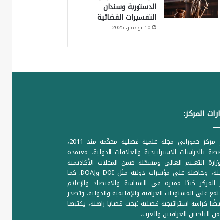
الدستورية وسندان
التفسيرات القضائية
10 نوفمبر، 2025
رات المركز:
يصدر مركز حمورابي مجلة علمية فصلية محكّمة منذ 2011،
ة بالدراسات الاستراتيجية والعلاقات الدولية، معتمدة
ارة التعليم العالي ومسجّلة ضمن المجلات الأكاديمية
الرصينة، وحاصلة على مؤشرات دولية مثل DOI وDOAJ. كما
المركز كتبًا مميزة في السياسة والاقتصاد والإعلام
تمع على المستويات العراقية والإقليمية والدولية. وتصدر
يضًا كراسة استراتيجية فصلية تبحث قضايا راهنة، يكتبها
من الباحثين العراقيين والعرب.