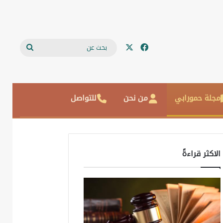
‫X
فيسبوك
بحث
عن
مجلة حمورابي
من نحن
للتواصل
الاكثر قراءةً