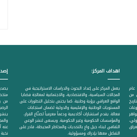
اهداف المركز:
إصدا
عام
يعمل المركز على إعداد البحوث والدراسات الاستراتيجية في
ل من
المجالات السياسية، والاقتصادية، والاجتماعية لمعالجة قضايا
متخصص
لحكومية المرقمة ((1Z71874 بتاريخ
الواقع العراقي برؤية وطنية. كما يختص بتحليل التطورات على
من وز
وعات
المستويات الوطنية والإقليمية والدولية لضمان استجابات
واهر
فعالة. يقدم استشارات أكاديمية ودعماً معرفياً لصنّاع القرار،
ينشر 
لي،
والمؤسسات الحكومية وغير الحكومية. ويسعى لنشر الوعي
والمج
راق
الثقافي لبناء جيل واعٍ بالتحديات والمخاطر المحيطة، قادر على
عنه أ
التفاعل معها بإدراك ومسؤولية.
نخبة 