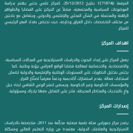
المرقمة ((1Z71874 بتاريخ 25/12/2012، كمركز علمي بحثي يهتم بدراسة
الموضوعات السياسية والمجتمعية، فضلاً عن التركيز على القضايا والظواهر
الراهنة والمحتملة في الشأن المحلي والإقليمي والدولي، ويتعامل مع باحثين
من مختلف التخصصات داخل العراق وخارجه، حيث تحتضن بغداد المقر الرئيسي
للمركز.
اهداف المركز:
يعمل المركز على إعداد البحوث والدراسات الاستراتيجية في المجالات السياسية،
والاقتصادية، والاجتماعية لمعالجة قضايا الواقع العراقي برؤية وطنية. كما
يختص بتحليل التطورات على المستويات الوطنية والإقليمية والدولية لضمان
استجابات فعالة. يقدم استشارات أكاديمية ودعماً معرفياً لصنّاع القرار،
والمؤسسات الحكومية وغير الحكومية. ويسعى لنشر الوعي الثقافي لبناء جيل
واعٍ بالتحديات والمخاطر المحيطة، قادر على التفاعل معها بإدراك ومسؤولية.
إصدارات المركز:
يصدر مركز حمورابي مجلة علمية فصلية محكّمة منذ 2011، متخصصة بالدراسات
الاستراتيجية والعلاقات الدولية، معتمدة من وزارة التعليم العالي ومسجّلة