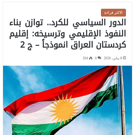
الاكثر قراءة
الدور السياسي للكرد.. توازن بناء
النفوذ الإقليمي وترسيخه: إقليم
كردستان العراق انموذجاً – ج 2
8 يناير، 2026
0
204