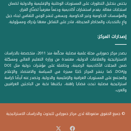
يختص بتحليل التطورات على المستويات الوطنية والإقليمية والدولية لضمان
استجابات فعالة. يقدم استشارات أكاديمية ودعماً معرفياً لصنّاع القرار،
والمؤسسات الحكومية وغير الحكومية. ويسعى لنشر الوعي الثقافي لبناء جيل
واعٍ بالتحديات والمخاطر المحيطة، قادر على التفاعل معها بإدراك ومسؤولية.
إصدارات المركز:
يصدر مركز حمورابي مجلة علمية فصلية محكّمة منذ 2011، متخصصة بالدراسات
الاستراتيجية والعلاقات الدولية، معتمدة من وزارة التعليم العالي ومسجّلة
ضمن المجلات الأكاديمية الرصينة، وحاصلة على مؤشرات دولية مثل DOI
وDOAJ. كما ينشر المركز كتبًا مميزة في السياسة والاقتصاد والإعلام
والمجتمع على المستويات العراقية والإقليمية والدولية. وتصدر عنه أيضًا كراسة
استراتيجية فصلية تبحث قضايا راهنة، يكتبها نخبة من الباحثين العراقيين
والعرب.
© جميع الحقوق محفوظة لدى مركز حمورابي للبحوث والدراسات الاستراتيجية
‫X
فيسبوك