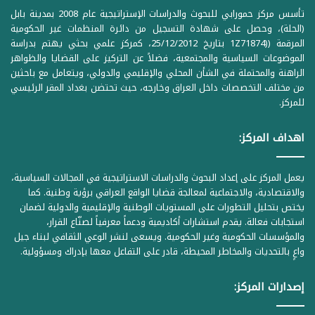
تأسس مركز حمورابي للبحوث والدراسات الإستراتيجية عام 2008 بمدينة بابل
(الحلة)، وحصل على شهادة التسجيل من دائرة المنظمات غير الحكومية
المرقمة ((1Z71874 بتاريخ 25/12/2012، كمركز علمي بحثي يهتم بدراسة
الموضوعات السياسية والمجتمعية، فضلاً عن التركيز على القضايا والظواهر
الراهنة والمحتملة في الشأن المحلي والإقليمي والدولي، ويتعامل مع باحثين
من مختلف التخصصات داخل العراق وخارجه، حيث تحتضن بغداد المقر الرئيسي
للمركز.
اهداف المركز:
يعمل المركز على إعداد البحوث والدراسات الاستراتيجية في المجالات السياسية،
والاقتصادية، والاجتماعية لمعالجة قضايا الواقع العراقي برؤية وطنية. كما
يختص بتحليل التطورات على المستويات الوطنية والإقليمية والدولية لضمان
استجابات فعالة. يقدم استشارات أكاديمية ودعماً معرفياً لصنّاع القرار،
والمؤسسات الحكومية وغير الحكومية. ويسعى لنشر الوعي الثقافي لبناء جيل
واعٍ بالتحديات والمخاطر المحيطة، قادر على التفاعل معها بإدراك ومسؤولية.
إصدارات المركز: