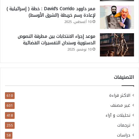
ممر داوود David’s Corrido : خطة ( إسرائيلية )
لإعادة رسم خريطة (الشرق الأوسط)
10 أغسطس، 2025
موعد إجراء الانتخابات بين مطرقة النصوص
الدستورية وسندان التفسيرات القضائية
10 نوفمبر، 2025
التصنيفات
الاكثر قراءة
610
غير مصنف
601
تحليلات و آراء
418
ترجمات
255
دراسات
58