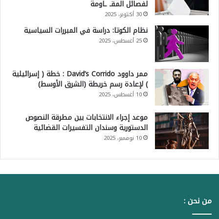
لفصائل المقـ ـاومة
30 أكتوبر، 2025
نظام الكوتا: دراسة في المبررات السياسية
25 أغسطس، 2025
ممر داوود David’s Corrido : خطة ( إسرائيلية
) لإعادة رسم خريطة (الشرق الأوسط)
10 أغسطس، 2025
موعد إجراء الانتخابات بين مطرقة النصوص
الدستورية وسندان التفسيرات القضائية
10 نوفمبر، 2025
من نحن :