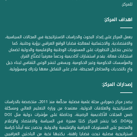
للمركز.
اهداف المركز:
يعمل المركز على إعداد البحوث والدراسات الاستراتيجية في المجالات السياسية،
والاقتصادية، والاجتماعية لمعالجة قضايا الواقع العراقي برؤية وطنية. كما
يختص بتحليل التطورات على المستويات الوطنية والإقليمية والدولية لضمان
استجابات فعالة. يقدم استشارات أكاديمية ودعماً معرفياً لصنّاع القرار،
والمؤسسات الحكومية وغير الحكومية. ويسعى لنشر الوعي الثقافي لبناء جيل
واعٍ بالتحديات والمخاطر المحيطة، قادر على التفاعل معها بإدراك ومسؤولية.
إصدارات المركز:
يصدر مركز حمورابي مجلة علمية فصلية محكّمة منذ 2011، متخصصة بالدراسات
الاستراتيجية والعلاقات الدولية، معتمدة من وزارة التعليم العالي ومسجّلة
ضمن المجلات الأكاديمية الرصينة، وحاصلة على مؤشرات دولية مثل DOI
وDOAJ. كما ينشر المركز كتبًا مميزة في السياسة والاقتصاد والإعلام
والمجتمع على المستويات العراقية والإقليمية والدولية. وتصدر عنه أيضًا كراسة
استراتيجية فصلية تبحث قضايا راهنة، يكتبها نخبة من الباحثين العراقيين