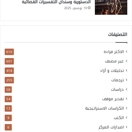
الدستورية وسندان التفسيرات القضائية
10 نوفمبر، 2025
التصنيفات
الاكثر قراءة
610
غير مصنف
601
تحليلات و آراء
418
ترجمات
255
دراسات
58
تقدير موقف
54
الكراسات الاستراتيجية
13
الكتب
9
اصدارات المركز
6