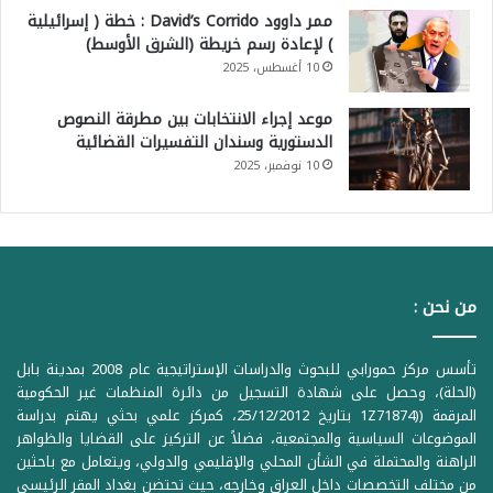
ممر داوود David’s Corrido : خطة ( إسرائيلية
) لإعادة رسم خريطة (الشرق الأوسط)
10 أغسطس، 2025
موعد إجراء الانتخابات بين مطرقة النصوص
الدستورية وسندان التفسيرات القضائية
10 نوفمبر، 2025
من نحن :
تأسس مركز حمورابي للبحوث والدراسات الإستراتيجية عام 2008 بمدينة بابل
(الحلة)، وحصل على شهادة التسجيل من دائرة المنظمات غير الحكومية
المرقمة ((1Z71874 بتاريخ 25/12/2012، كمركز علمي بحثي يهتم بدراسة
الموضوعات السياسية والمجتمعية، فضلاً عن التركيز على القضايا والظواهر
الراهنة والمحتملة في الشأن المحلي والإقليمي والدولي، ويتعامل مع باحثين
من مختلف التخصصات داخل العراق وخارجه، حيث تحتضن بغداد المقر الرئيسي