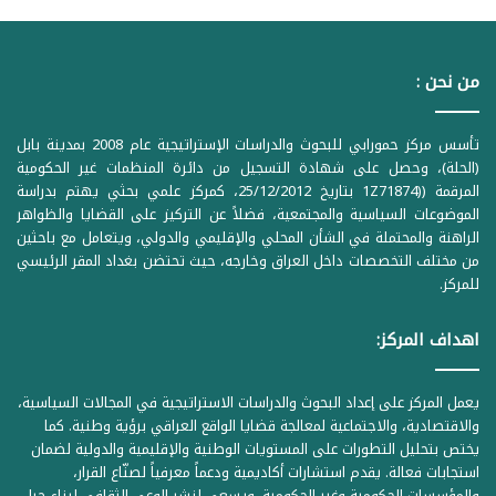
من نحن :
تأسس مركز حمورابي للبحوث والدراسات الإستراتيجية عام 2008 بمدينة بابل
(الحلة)، وحصل على شهادة التسجيل من دائرة المنظمات غير الحكومية
المرقمة ((1Z71874 بتاريخ 25/12/2012، كمركز علمي بحثي يهتم بدراسة
الموضوعات السياسية والمجتمعية، فضلاً عن التركيز على القضايا والظواهر
الراهنة والمحتملة في الشأن المحلي والإقليمي والدولي، ويتعامل مع باحثين
من مختلف التخصصات داخل العراق وخارجه، حيث تحتضن بغداد المقر الرئيسي
للمركز.
اهداف المركز:
يعمل المركز على إعداد البحوث والدراسات الاستراتيجية في المجالات السياسية،
والاقتصادية، والاجتماعية لمعالجة قضايا الواقع العراقي برؤية وطنية. كما
يختص بتحليل التطورات على المستويات الوطنية والإقليمية والدولية لضمان
استجابات فعالة. يقدم استشارات أكاديمية ودعماً معرفياً لصنّاع القرار،
والمؤسسات الحكومية وغير الحكومية. ويسعى لنشر الوعي الثقافي لبناء جيل