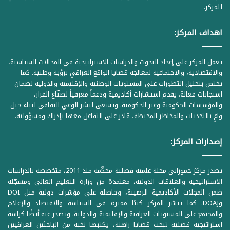
للمركز.
اهداف المركز:
يعمل المركز على إعداد البحوث والدراسات الاستراتيجية في المجالات السياسية،
والاقتصادية، والاجتماعية لمعالجة قضايا الواقع العراقي برؤية وطنية. كما
يختص بتحليل التطورات على المستويات الوطنية والإقليمية والدولية لضمان
استجابات فعالة. يقدم استشارات أكاديمية ودعماً معرفياً لصنّاع القرار،
والمؤسسات الحكومية وغير الحكومية. ويسعى لنشر الوعي الثقافي لبناء جيل
واعٍ بالتحديات والمخاطر المحيطة، قادر على التفاعل معها بإدراك ومسؤولية.
إصدارات المركز:
يصدر مركز حمورابي مجلة علمية فصلية محكّمة منذ 2011، متخصصة بالدراسات
الاستراتيجية والعلاقات الدولية، معتمدة من وزارة التعليم العالي ومسجّلة
ضمن المجلات الأكاديمية الرصينة، وحاصلة على مؤشرات دولية مثل DOI
وDOAJ. كما ينشر المركز كتبًا مميزة في السياسة والاقتصاد والإعلام
والمجتمع على المستويات العراقية والإقليمية والدولية. وتصدر عنه أيضًا كراسة
استراتيجية فصلية تبحث قضايا راهنة، يكتبها نخبة من الباحثين العراقيين