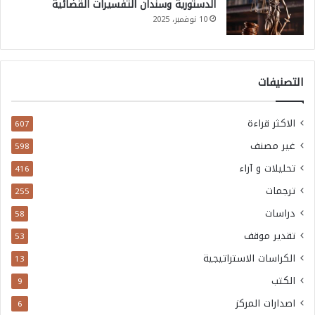
الدستورية وسندان التفسيرات القضائية
10 نوفمبر، 2025
التصنيفات
الاكثر قراءة
607
غير مصنف
598
تحليلات و آراء
416
ترجمات
255
دراسات
58
تقدير موقف
53
الكراسات الاستراتيجية
13
الكتب
9
اصدارات المركز
6