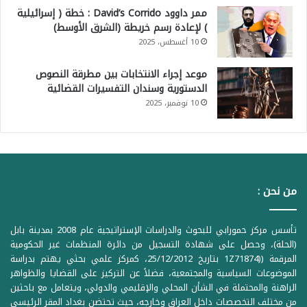
ممر داوود David’s Corrido : خطة ( إسرائيلية
) لإعادة رسم خريطة (الشرق الأوسط)
10 أغسطس، 2025
موعد إجراء الانتخابات بين مطرقة النصوص
الدستورية وسندان التفسيرات القضائية
10 نوفمبر، 2025
من نحن :
تأسس مركز حمورابي للبحوث والدراسات الإستراتيجية عام 2008 بمدينة بابل
(الحلة)، وحصل على شهادة التسجيل من دائرة المنظمات غير الحكومية
المرقمة ((1Z71874 بتاريخ 25/12/2012، كمركز علمي بحثي يهتم بدراسة
الموضوعات السياسية والمجتمعية، فضلاً عن التركيز على القضايا والظواهر
الراهنة والمحتملة في الشأن المحلي والإقليمي والدولي، ويتعامل مع باحثين
من مختلف التخصصات داخل العراق وخارجه، حيث تحتضن بغداد المقر الرئيسي