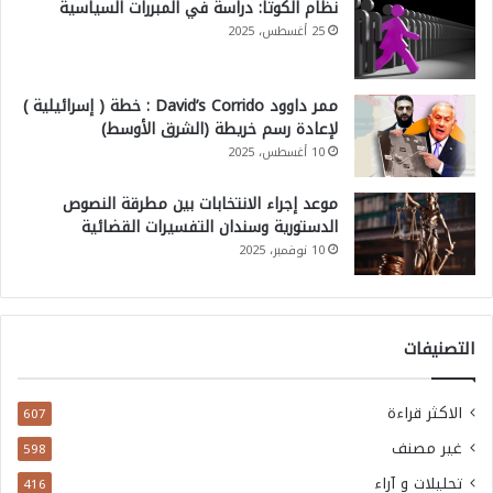
نظام الكوتا: دراسة في المبررات السياسية
25 أغسطس، 2025
ممر داوود David’s Corrido : خطة ( إسرائيلية )
لإعادة رسم خريطة (الشرق الأوسط)
10 أغسطس، 2025
موعد إجراء الانتخابات بين مطرقة النصوص
الدستورية وسندان التفسيرات القضائية
10 نوفمبر، 2025
التصنيفات
الاكثر قراءة
607
غير مصنف
598
تحليلات و آراء
416