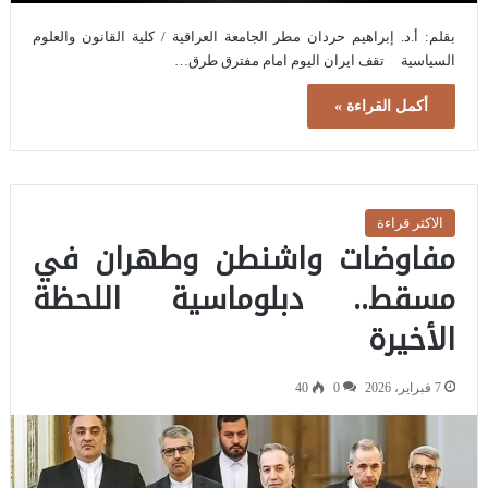
بقلم: أ.د. إبراهيم حردان مطر الجامعة العراقية / كلية القانون والعلوم
السياسية تقف ايران اليوم امام مفترق طرق…
أكمل القراءة »
الاكثر قراءة
مفاوضات واشنطن وطهران في
مسقط.. دبلوماسية اللحظة
الأخيرة
7 فبراير، 2026
0
40