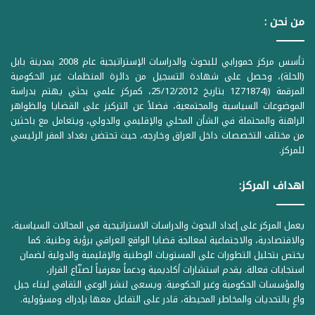
من نحن :
تأسس مركز حمورابي للبحوث والدراسات الإستراتيجية عام 2008 بمدينة بابل
(الحلة)، وحصل على شهادة التسجيل من دائرة المنظمات غير الحكومية
المرقمة ((1Z71874 بتاريخ 25/12/2012، كمركز علمي بحثي يهتم بدراسة
الموضوعات السياسية والمجتمعية، فضلاً عن التركيز على القضايا والظواهر
الراهنة والمحتملة في الشأن المحلي والإقليمي والدولي، ويتعامل مع باحثين
من مختلف التخصصات داخل العراق وخارجه، حيث تحتضن بغداد المقر الرئيسي
للمركز.
اهداف المركز:
يعمل المركز على إعداد البحوث والدراسات الاستراتيجية في المجالات السياسية،
والاقتصادية، والاجتماعية لمعالجة قضايا الواقع العراقي برؤية وطنية. كما
يختص بتحليل التطورات على المستويات الوطنية والإقليمية والدولية لضمان
استجابات فعالة. يقدم استشارات أكاديمية ودعماً معرفياً لصنّاع القرار،
والمؤسسات الحكومية وغير الحكومية. ويسعى لنشر الوعي الثقافي لبناء جيل
واعٍ بالتحديات والمخاطر المحيطة، قادر على التفاعل معها بإدراك ومسؤولية.