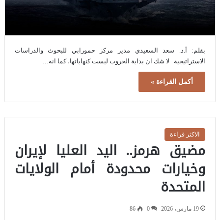
بقلم: أ.د. سعد السعيدي مدير مركز حمورابي للبحوث والدراسات
الاستراتيجية لا شك ان بداية الحروب ليست كنهاياتها، كما انه…
أكمل القراءة »
الاكثر قراءة
مضيق هرمز.. اليد العليا لإيران
وخيارات محدودة أمام الولايات
المتحدة
19 مارس، 2026
0
86