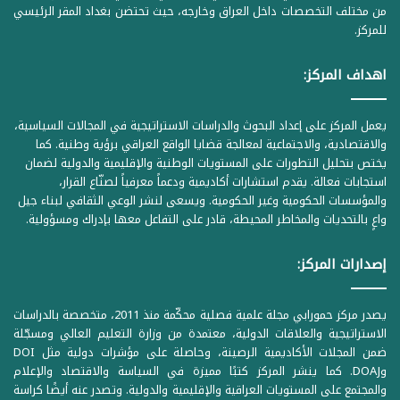
من مختلف التخصصات داخل العراق وخارجه، حيث تحتضن بغداد المقر الرئيسي
للمركز.
اهداف المركز:
يعمل المركز على إعداد البحوث والدراسات الاستراتيجية في المجالات السياسية،
والاقتصادية، والاجتماعية لمعالجة قضايا الواقع العراقي برؤية وطنية. كما
يختص بتحليل التطورات على المستويات الوطنية والإقليمية والدولية لضمان
استجابات فعالة. يقدم استشارات أكاديمية ودعماً معرفياً لصنّاع القرار،
والمؤسسات الحكومية وغير الحكومية. ويسعى لنشر الوعي الثقافي لبناء جيل
واعٍ بالتحديات والمخاطر المحيطة، قادر على التفاعل معها بإدراك ومسؤولية.
إصدارات المركز:
يصدر مركز حمورابي مجلة علمية فصلية محكّمة منذ 2011، متخصصة بالدراسات
الاستراتيجية والعلاقات الدولية، معتمدة من وزارة التعليم العالي ومسجّلة
ضمن المجلات الأكاديمية الرصينة، وحاصلة على مؤشرات دولية مثل DOI
وDOAJ. كما ينشر المركز كتبًا مميزة في السياسة والاقتصاد والإعلام
والمجتمع على المستويات العراقية والإقليمية والدولية. وتصدر عنه أيضًا كراسة