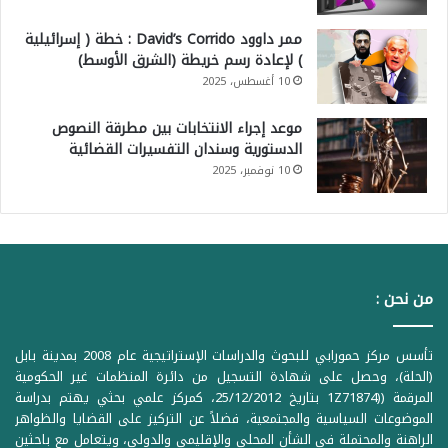
ممر داوود David’s Corrido : خطة ( إسرائيلية
) لإعادة رسم خريطة (الشرق الأوسط)
10 أغسطس، 2025
موعد إجراء الانتخابات بين مطرقة النصوص
الدستورية وسندان التفسيرات القضائية
10 نوفمبر، 2025
من نحن :
تأسس مركز حمورابي للبحوث والدراسات الإستراتيجية عام 2008 بمدينة بابل
(الحلة)، وحصل على شهادة التسجيل من دائرة المنظمات غير الحكومية
المرقمة ((1Z71874 بتاريخ 25/12/2012، كمركز علمي بحثي يهتم بدراسة
الموضوعات السياسية والمجتمعية، فضلاً عن التركيز على القضايا والظواهر
الراهنة والمحتملة في الشأن المحلي والإقليمي والدولي، ويتعامل مع باحثين