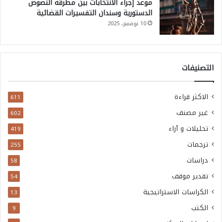
موعد إجراء الانتخابات بين مطرقة النصوص
الدستورية وسندان التفسيرات القضائية
10 نوفمبر، 2025
التصنيفات
الاكثر قراءة
611
غير مصنف
602
تحليلات و آراء
419
ترجمات
255
دراسات
58
تقدير موقف
54
الكراسات الاستراتيجية
13
الكتب
9