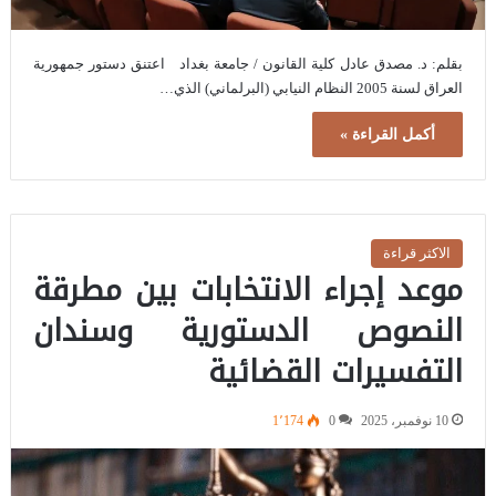
بقلم: د. مصدق عادل كلية القانون / جامعة بغداد اعتنق دستور جمهورية
العراق لسنة 2005 النظام النيابي (البرلماني) الذي…
أكمل القراءة »
الاكثر قراءة
موعد إجراء الانتخابات بين مطرقة
النصوص الدستورية وسندان
التفسيرات القضائية
10 نوفمبر، 2025
0
1٬174