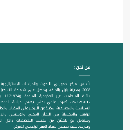
من نحن :
تأسس مركز حمورابي للبحوث والدراسات الإستراتيجية 
2008 بمدينة بابل (الحلة)، وحصل على شهادة التسجي
دائرة المنظمات غير ا
25/12/2012، كمركز علمي بحثي يهتم بدراسة الموض
السياسية والمجتمعية، فضلاً عن التركيز على القضايا والظ
الراهنة والمحتملة في الشأن المحلي والإقليمي والدو
ويتعامل مع باحثين من مختلف التخصصات داخل الع
وخارجه، حيث تحتضن بغداد المقر الرئيسي للمركز.