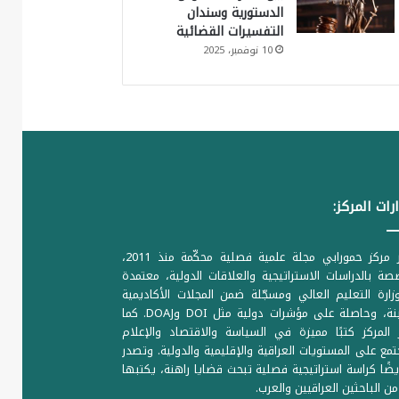
الدستورية وسندان
التفسيرات القضائية
10 نوفمبر، 2025
رات المركز:
يصدر مركز حمورابي مجلة علمية فصلية محكّمة منذ 2011،
ة بالدراسات الاستراتيجية والعلاقات الدولية، معتمدة
ارة التعليم العالي ومسجّلة ضمن المجلات الأكاديمية
الرصينة، وحاصلة على مؤشرات دولية مثل DOI وDOAJ. كما
المركز كتبًا مميزة في السياسة والاقتصاد والإعلام
تمع على المستويات العراقية والإقليمية والدولية. وتصدر
يضًا كراسة استراتيجية فصلية تبحث قضايا راهنة، يكتبها
من الباحثين العراقيين والعرب.