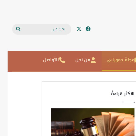
‫X
فيسبوك
بحث
عن
مجلة حمورابي
من نحن
للتواصل
الاكثر قراءةً