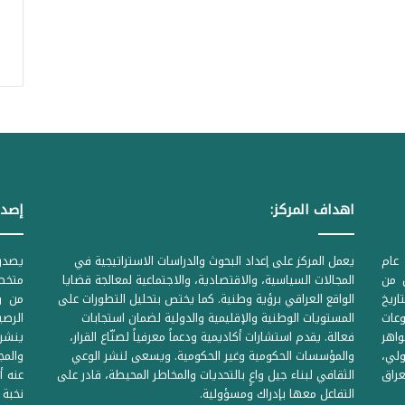
اهداف المركز:
إصدا
عام
يعمل المركز على إعداد البحوث والدراسات الاستراتيجية في
ل من
المجالات السياسية، والاقتصادية، والاجتماعية لمعالجة قضايا
متخصص
لحكومية المرقمة ((1Z71874 بتاريخ
الواقع العراقي برؤية وطنية. كما يختص بتحليل التطورات على
من وز
وعات
المستويات الوطنية والإقليمية والدولية لضمان استجابات
واهر
فعالة. يقدم استشارات أكاديمية ودعماً معرفياً لصنّاع القرار،
ينشر 
لي،
والمؤسسات الحكومية وغير الحكومية. ويسعى لنشر الوعي
والمج
راق
الثقافي لبناء جيل واعٍ بالتحديات والمخاطر المحيطة، قادر على
عنه أ
التفاعل معها بإدراك ومسؤولية.
نخبة 