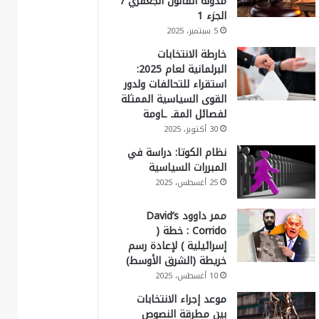
مدونة القانون الجعفري /
الجزء 1
5 سبتمبر، 2025
خارطة الانتخابات
البرلمانية لعام 2025:
استقراء للتحالفات ولدور
القوى السياسية الممثلة
لفصائل المقـ ـاومة
30 أكتوبر، 2025
نظام الكوتا: دراسة في
المبررات السياسية
25 أغسطس، 2025
ممر داوود David’s
Corrido : خطة (
إسرائيلية ) لإعادة رسم
خريطة (الشرق الأوسط)
10 أغسطس، 2025
موعد إجراء الانتخابات
بين مطرقة النصوص