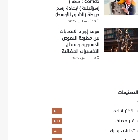
Corrido : خطة (
إسرائيلية ) لإعادة رسم
خريطة (الشرق الأوسط)
10 أغسطس، 2025
موعد إجراء الانتخابات
بين مطرقة النصوص
الدستورية وسندان
التفسيرات القضائية
10 نوفمبر، 2025
التصنيفات
الاكثر قراءة
610
غير مصنف
601
تحليلات و آراء
418