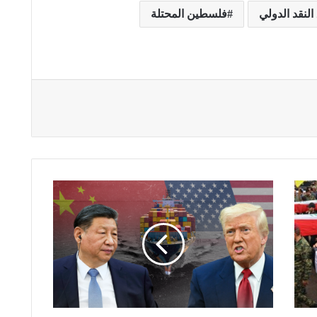
لنقد الدولي
فلسطين المحتلة
ت
ر
ا
م
ب
و