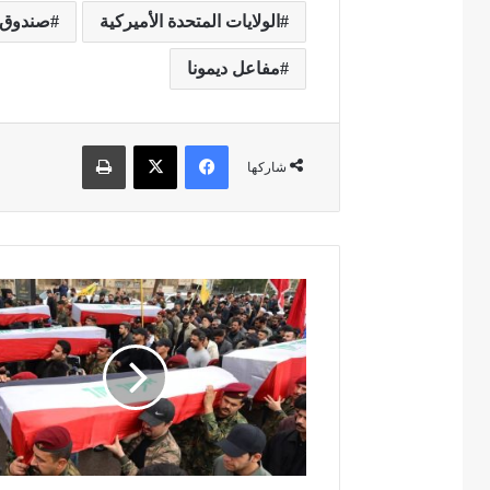
الولايات المتحدة الأميركية
صندوق ا
مفاعل ديمونا
فيسبوك
‫X
طباعة
شاركها
ا
ل
ا
س
ت
ه