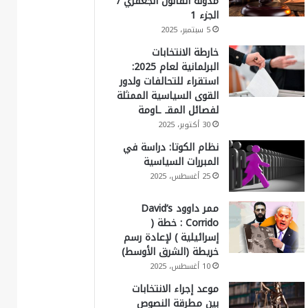
مدونة القانون الجعفري /
الجزء 1
5 سبتمبر، 2025
خارطة الانتخابات
البرلمانية لعام 2025:
استقراء للتحالفات ولدور
القوى السياسية الممثلة
لفصائل المقـ ـاومة
30 أكتوبر، 2025
نظام الكوتا: دراسة في
المبررات السياسية
25 أغسطس، 2025
ممر داوود David’s
Corrido : خطة (
إسرائيلية ) لإعادة رسم
خريطة (الشرق الأوسط)
10 أغسطس، 2025
موعد إجراء الانتخابات
بين مطرقة النصوص