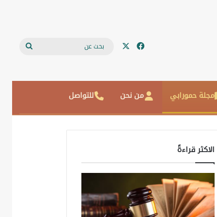
‫X
فيسبوك
بحث
عن
مجلة حمورابي
من نحن
للتواصل
الاكثر قراءةً