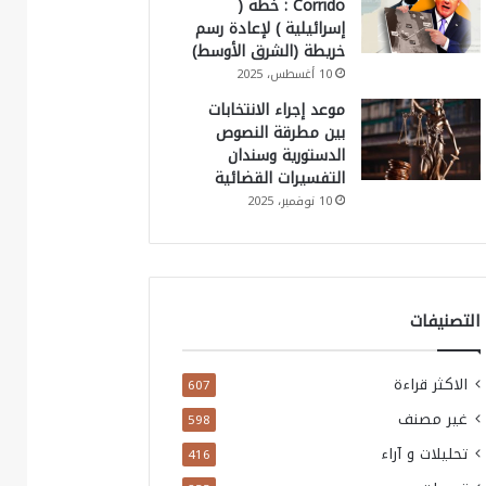
Corrido : خطة (
إسرائيلية ) لإعادة رسم
خريطة (الشرق الأوسط)
10 أغسطس، 2025
موعد إجراء الانتخابات
بين مطرقة النصوص
الدستورية وسندان
التفسيرات القضائية
10 نوفمبر، 2025
التصنيفات
الاكثر قراءة
607
غير مصنف
598
تحليلات و آراء
416