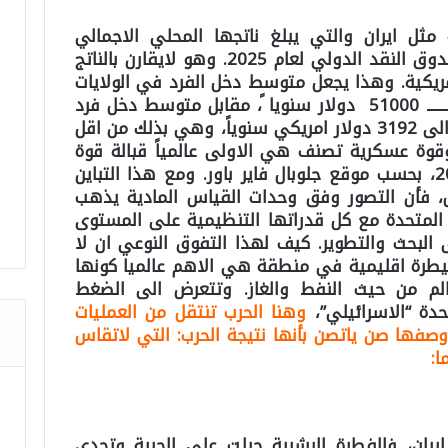
مثل ايران والتي يبلغ ناتجها المحلي الاجمالي
(356.51) مليار دولار وفق تقديرات صندوق النقد الدولي لعام 2025. وهو لايقارن بالناتج
امريكية. وهذا يجعل متوسط دخل الفرد في الولايات
المتحدة الامريكية يتراوح بين 45000 ـــــــ 51000 دولار سنويا ً، مقابل متوسط دخل فرد
في ايران لعام 2025 يبلغ 1440 دولار الى 3192 دولار امريكي سنوياً، وهي بذلك من اقل
قوة عسكرية تصنف هي الاولى عالمياً قبالة قوة
عسكرية تصنف الـ 16 عالميا لعام 2025، بحسب موقع جلوبال فاير باور. ومع هذا التباين
، فأن التصور وفق وحدات القياس المادية يذهب
المتحدة مع كل قدراتها التنظيمية على المستوى
لبحث والتطوير. كيف لهذا التفوق النوعي ان لا
رة اقليمية في منطقة هي الاهم عالميا كونها
الم من حيث النفط والغاز. وتتعرض الى الضغط
حدة “الاسرائيلي”،
وهنا الحرب تنتقل من العمليات
وصفها صن ياتصن بأنها نتيجة الحرب:
التي لاتقاس
ا:
يران، فالفطرة البشرية جبلت على الحرية وتحدي