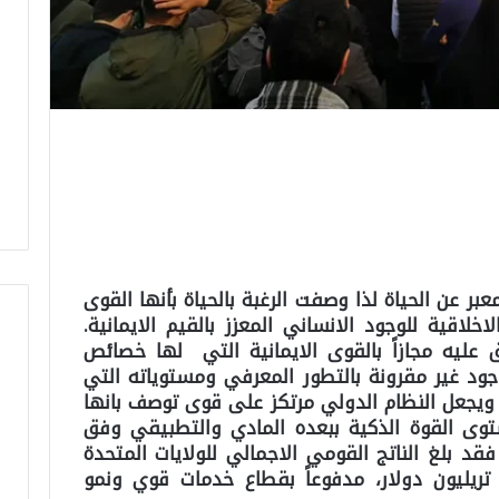
عبر عن الحياة لذا وصفت الرغبة بالحياة بأنها القوى
لاقية للوجود الانساني المعزز بالقيم الايمانية.
عليه مجازاً بالقوى الايمانية التي لها خصائص
جود غير مقرونة بالتطور المعرفي ومستوياته التي
. ويجعل النظام الدولي مرتكز على قوى توصف بانها
وى القوة الذكية ببعده المادي والتطبيقي وفق
قد بلغ الناتج القومي الاجمالي للولايات المتحدة
فق تقديرات عام 2025، قرابة 30.6 تريليون دولار، مدفوعاً بقطاع خدمات قوي ونمو