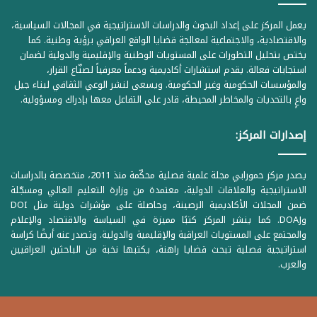
يعمل المركز على إعداد البحوث والدراسات الاستراتيجية في المجالات السياسية،
والاقتصادية، والاجتماعية لمعالجة قضايا الواقع العراقي برؤية وطنية. كما
يختص بتحليل التطورات على المستويات الوطنية والإقليمية والدولية لضمان
استجابات فعالة. يقدم استشارات أكاديمية ودعماً معرفياً لصنّاع القرار،
والمؤسسات الحكومية وغير الحكومية. ويسعى لنشر الوعي الثقافي لبناء جيل
واعٍ بالتحديات والمخاطر المحيطة، قادر على التفاعل معها بإدراك ومسؤولية.
إصدارات المركز:
يصدر مركز حمورابي مجلة علمية فصلية محكّمة منذ 2011، متخصصة بالدراسات
الاستراتيجية والعلاقات الدولية، معتمدة من وزارة التعليم العالي ومسجّلة
ضمن المجلات الأكاديمية الرصينة، وحاصلة على مؤشرات دولية مثل DOI
وDOAJ. كما ينشر المركز كتبًا مميزة في السياسة والاقتصاد والإعلام
والمجتمع على المستويات العراقية والإقليمية والدولية. وتصدر عنه أيضًا كراسة
استراتيجية فصلية تبحث قضايا راهنة، يكتبها نخبة من الباحثين العراقيين
والعرب.