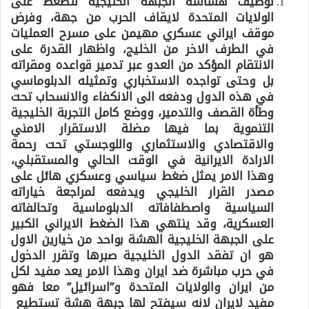
توظيف هشاشة الجبهة الخليجية للضغط على
الولايات المتحدة لايقاف الحرب من جهة، وفرض
موقف ايراني عسكري مهيمن على مسرح العمليات
في الطرف الاخر من الخليج، واظهار القدرة على
الانتقام المؤكد من العدو عبر تدمير قواعده ومقراته
بل وحتى تواجده الاستخباري وتمثيله الدبلوماسي
في هذه الدول ودفعه الى الانكفاء والانسحاب تحت
وطأة القصف والتدمير، ووضع كامل التجربة الخليجية
التنموية بما فيها مضلة الاستقرار الامني
والاقتصادي والاستثماري واللوجستي تحت رحمة
الارادة الايرانية في الوقت الحالي والمستقبلي،
وهذا الامر يمثل ضغط سياسي وعسكري هائل على
مصدر القرار الخليجي ويدفعه لمراجعة خياراته
السياسية واصطفافاته الدبلوماسية وتحالفاته
العسكرية، وقد ينتهي هذا الضغط الايراني الكبير
على الجبهة الخليجية الهشة بواحد من خيارين الاول
هو ان تفقد الدول الخليجية صبرها وتقرر الدخول
في حرب مباشرة ضد ايران وهذا الامر يعد مفيد لكل
من ايران والولايات المتحدة و”اسرائيل” معا فهو
مفيد لايران لانه سيفتح لها جبهة هشة تستطيع