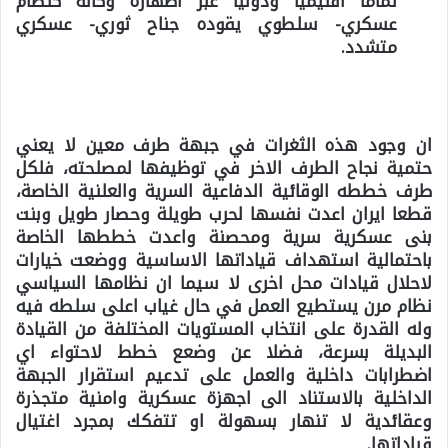
تماما اقليميا ودوليا عبر اظهاره وكأنه كنظام
عسكري- سلطوي يقوده جناح ثوري- عسكري
متشدد.
ان وجود هذه الثغرات في جبهة طرف معين لا يعني
حتمية نجاح الطرف الاخر في توظيفها لمصلحته، فلكل
طرف خططه الوقائية الدفاعية السرية والعلنية الخاصة،
قطعا ايران اعدت نفسها لحرب طويلة وحصار طويل وبنت
بنى عسكرية سرية ومحصنة واعدت خططها الخاصة
باحتمالية استهداف قياداتها الاساسية ووضعت خيارات
لاحلال قيادات محل اخرى لا سيما ان نظامها السياسي
نظام مرن يستطيع العمل في حال غياب اعلى سلطه فيه
وله القدرة على انتخاب المستويات المختلفة من القيادة
البديلة بسرعة، فضلا عن وضعع خطط لاحتواء اي
اضطرابات داخلية والعمل على تدعيم استقرار الجبهة
الداخلية بالاستناد الى اجهزة عسكرية وامنية متجذرة
وعقائدية لا تنهار بسهولة او تتفكك بمجرد اغتيال
قياداتها.