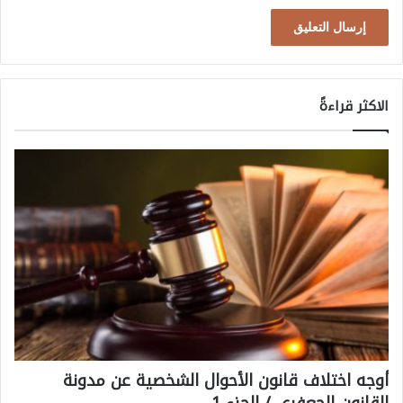
د
د
ا
ل
الاكثر قراءةً
ت
ح
د
ي
ا
ت
أوجه اختلاف قانون الأحوال الشخصية عن مدونة
القانون الجعفري / الجزء 1