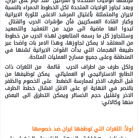
فرضتها الولايات المتحدة و”اسرائيل” منذ ايام على ايران،
وبعد تجاوز الولايات المتحدة لكل الخطوط الحمراء بالنسبة
لايران والمتمثلة بأغتيال المرشد الاعلى للثورة الايرانية
وكبار القادة العسكريين فأن مؤشرات الحرب والقتال
تبدوا انها ماضية الى مزيد من التعقيد والتصعيد
وستتجاوز كل ما رسمه المتابعون لهذه الحرب من خطوط
من المعتقد لا يمكن تجاوزها، وهذا الامر بات واضحا عبر
طبيعة الهجمات التي بدأت القوات الايرانية تشنها في
المنطقة وعلى جميع مسارح العمليات المتاحة.
ولكل طرف من اطراف الحرب قائمة من الثغرات ذات
الطابع الاستراتيجي او العملياتي يمكن توظيفها من
قبل الطرف الاخر لممارسة الضغط على الخصوم والظفر
بالنصر في النهاية او على الاقل افشال خطط الطرف
الاخر وتقليل حجم الخسائر
ويمكن التطرق الى البعض
منها وكالاتي:
اولاً: الثغرات التي توظفها ايران ضد خصومها