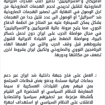
الامريكان و”الاسرائيليين” تدمير اغلب القدرات الايرانية
الصاروخية لتقليل تدريجي لحجم الهجمات الصاروخية من
اجل الوصول في النهاية الى تصفير الهجمات الصاروخية
ضد “اسرائيل” او الوصول الى عدد قليل جدا من الهجمات
بشكل يمكن السيطرة عليه عبر المتاح من انظمة الدفاع
الجوي، مما يتيح مرونة عالية للامريكيين و”الاسرائيليين”
في مجال مواصلة الحرب على ايران دون تحمل خسائر
كبيرة، ومواصلة الضغط على القيادة الايرانية للقبول
بشروطهم قبل وقف الحرب والتي من اهمها انهاء
البرنامجين النووي والصاروخي وتكبيل ايران بشروط اخرى
تضعف من مكانتها ودورها.
العمل على فتح جبهة داخلية ضد ايران عبر دعم
جماعات ايرانية مسلحة ودفع بعض قطاعات المجتمع
بمن فيهم بعض القيادات العسكرية لا سيما
المعارضة للنظام السياسي او المتضررة الى القيام
بأنشطة مزعزعة عبر تحفيزهم سياسيا واقتصاديا
للانقلاب على النظام السياسي او استهداف اجهزة