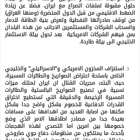
حلول مقبولة لملفات الصراع مع ايران، فضلا عن زيادة
الضغط الاقليمي من قبل الدول المتضررة (ومنها العراق)
من توقف صادراتها النفطية وتعرض بنية الطاقة للدمار
وانسحاب الشركات والمستثمرين الاجانب من هذه البلدان
بمن فيهم الشركات الامريكية بعد تحول بيئة الاستثمار
الخليجي الى بيئة طاردة.
استنزاف المخزون الامريكي و”الاسرائيلي” والخليجي
الخاص باسلحة اعتراض الصواريخ والطائرات المسيرة،
حيث اثبتت مجريات القتال ان ايران تمتلك ميزات
نسبية في تصنيع الصواريخ البالستية والطائرات
المسيرة الرخيصة والدقيقة التي تستطيع اختراق
القدرات الدفاعية للخصوم بشكل واضح جدا بشكل
مكنها من اصابة العديد من اهدافها على مسافات
بعيدة جدا من مصادر اطلاقها الامر الذي وضع
خصومها بين امرين اما التصدي لهذه الهجمات
بأحدث ما يمتلكون من منظومات دفاع جوي صاروخي