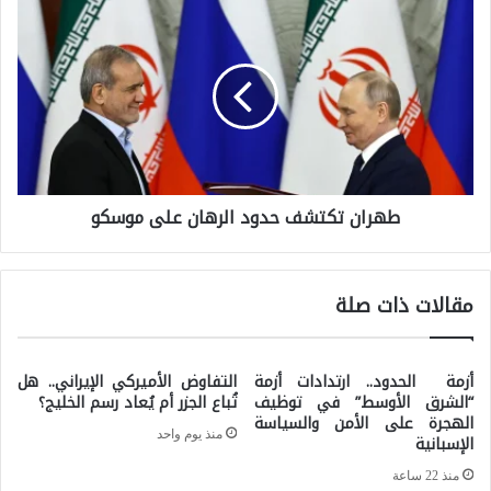
ط
ع
ه
ر
ر
ا
ا
ق
ن
ي
ت
-
طهران تكتشف حدود الرهان على موسكو
ك
ا
ت
ل
ش
ت
مقالات ذات صلة
ف
ر
ح
ك
د
أزمة الحدود.. ارتدادات أزمة
التفاوض الأميركي الإيراني.. هل
ي
“الشرق الأوسط” في توظيف
تُباع الجزر أم يُعاد رسم الخليج؟
و
الهجرة على الأمن والسياسة
ف
منذ يوم واحد
الإسبانية
د
ي
ا
منذ 22 ساعة