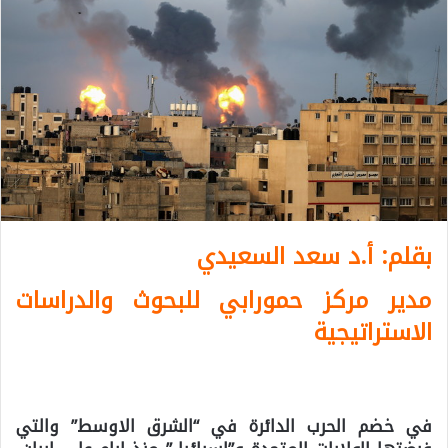
بقلم: أ.د سعد السعيدي
مدير مركز حمورابي للبحوث والدراسات
الاستراتيجية
في خضم الحرب الدائرة في “الشرق الاوسط” والتي