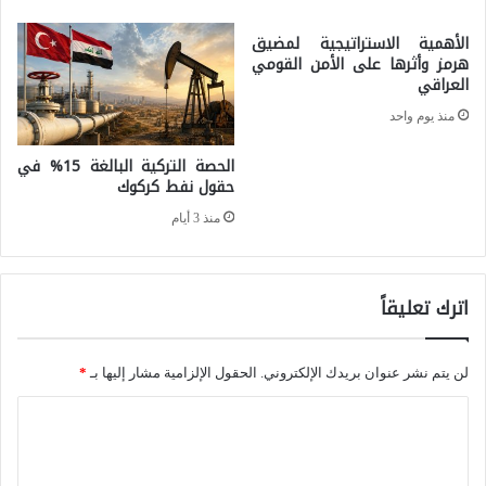
م
ل
ج
الأهمية الاستراتيجية لمضيق
ر
هرمز وأثرها على الأمن القومي
ا
العراقي
ه
ل
ا
منذ يوم واحد
ا
ن
الحصة التركية البالغة 15% في
ل
ع
حقول نفط كركوك
م
ل
منذ 3 أيام
ي
ى
ا
م
ه
اترك تعليقاً
و
:
س
ب
لن يتم نشر عنوان بريدك الإلكتروني.
الحقول الإلزامية مشار إليها بـ
*
ك
ي
و
ا
ن
ل
ا
ت