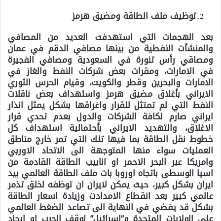
توظيف ملف الطاقة ومضيق هرمز
بعد الهجمات التي استهدفت العديد من المصافي
والمنشأت النفطية من بينها مصافي الدقم في عمان
ومصاقي رأس تنورة في السعودية ومصافي الفجيرة
في الامارات، ومقرات بعض شركات النفط والغاز في
الامارات والبحرين وقطر والكويت، وقيام الحرس الثوري
الايراني بأغلاق مضيق هرمز واستهداف بعض ناقلات
النفط التي لم تمتثل للقرار واغراقها بشكل يمثل انذار
ايراني صارم لكافة الشركات والدول بعدم تحدي قرار
الاغلاق، والتهديد الايراني بأحتمالية استهداف كل
خطوط نقل الطاقة بما فيها تلك التي تمر خارج مناطق
العمليات سواء منها المتوجهة الى الاتحاد الاوربي
وامريكا عبر البحر الاحمر او انابيب الطاقة القادمة من
اسيا الوسطى باتجاه اوروبا بات ملف الطاقة العالمي بيد
ايران بشكل كبير، حيث يمكن لايران ان توظفه لخلق تذمر
عالمي كبير بعد انقطاع الامدادت وزيادة اسعار الطاقة
بشكل قد يفضي في النهاية الى تصاعد الضغط العالمي
على الولايات المتحدة و”اسرائيل” لوقف الحرب او ايجاد