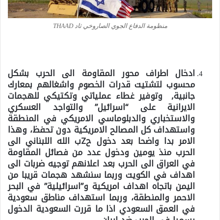
منظومة الدفاع الجوي الصاروخي ثاد THAAD
ادخال اطراف محور المقاومة الى الحرب بشكل
محسوب لتشتيت قدرات الخصوم واشغالهم بمعارك
جانبية, وتوفير غطاء عملياتي وتكتيكي للهجمات
الايرانية على “اسرائيل” والتواجد العسكري
والاستخباري والدبلوماسي الامريكي في المنطقة
واستهداف كل المصالح الامريكية دون تحفظ، وهذا
الامر بدا واضحا بعد دخول حZب الله اللبناني الى
الحرب منذ يومين ودخول عدد من فصائل المقاومة
في العراق الى الحرب بعد اعلانهم توجيه ضربات الى
اهداف في الكويت وربما سنشهد هجمات قريبا من
اليمن باتجاه اهداف امريكية و”اسرائيلية” في البحر
الاحمر والمنطقة، وربما استهداف مناطق سعودية
في العمق السعودي اذا ما قررت السعودية الدخول
رسميا في الحرب ضد ايران.