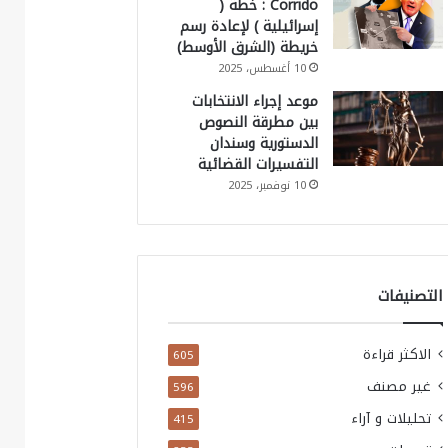
Corrido : خطة (
إسرائيلية ) لإعادة رسم
خريطة (الشرق الأوسط)
10 أغسطس، 2025
موعد إجراء الانتخابات
بين مطرقة النصوص
الدستورية وسندان
التفسيرات القضائية
10 نوفمبر، 2025
التصنيفات
الاكثر قراءة
605
غير مصنف
596
تحليلات و آراء
415