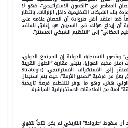
ان المعاصر في “الكمون الاستراتيجي”، فهو لا
دة بناء الشبكات التنظيمية داخل الزنزانات، بانتظار
اً كما اعتقد أهل طروادة أن الحصان علامة على
ية أن إيداع هؤلاء في السجون هو إغلاق للملف،
يم المكاني” إلى “التنظيم الشبكي المستتر”.
 وقصور الاستجابة الدولية إن المجتمع الدولي،
مثل مخيم الهول)، يتبنى مقاربة “الحلول القريبة
” (Short-termism)، وهي مقاربة تفتقر إلى الاستشراف الاستراتيجي. (Strategic
ى العراق يعزز من فرضية “تصدير الأزمة”، حيث يتم استبدال
قانوني هش، وهو ما يوفر للتنظيم فرصة تاريخية
ة” آمنة من الملاحقات الاستخباراتية المباشرة.
ن سقوط “طروادة” التاريخي لم يكن نتاجاً لتفوقٍ