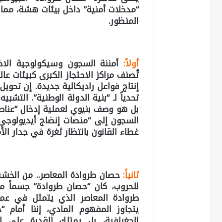
“مدخلات أمنية” داخل بيئات هشة، مما 
المنظور.
أولاً:
أمننة السجون وسيكولوجية الاخ
تحدياً لـ “بنية الدولة الوطنية”. التش
بل هو وصف بنيوي لعملية إدخال “عناص
غطاء القانون بانتظار ثغرة في جدار الأ
ثانياً:
حصان طروادة المعاصر.. من الخشب 
للحروب، كان “حصان طروادة” جسماً ما
يتجاوز المفهوم المادي، إننا أمام 
الجغرافية، بل يمتلك القدرة على ا