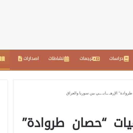
دراسات
ترجمات
نشاطات
اصدارات
وادة” الإرهـ ــابـ ــي بين سوريا والعراق
يات “حصان طروادة”