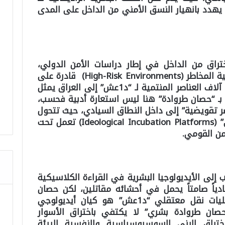
يهدد بانهيار النسق الأمني من الداخل على المدى
تراق من الداخل في إطار دراسات الأمن الدولي،
تُصنف مراكز الاحتجاز الكبرى كبيئات عالية المخاطر (High-Risk Environments) قادرة على
إنتاج فواعل راديكالية جديدة. إن تحويل آلاف العناصر المنتمية لـ “د1عش” إلى العراق يمثل
بيه بـ “حصان طروادة” هنا ليس استعارة أدبية فحسب،
ر تقويضية” إلى داخل النطاق السيادي، حيث تتحول
السجون إلى “منصات إنضاج أيديولوجي” (Ideological Incubation Platforms) تعمل تحت
من القومي.
إلى الأيديولوجيا البشرية في القراءة الكلاسيكية
دياً صامتاً يحمل في أحشائه مقاتلين، لكن حصان
طروادة المعاصر الذي يتمثل في عمليات نقل معتقلي “د1عش” هو كيان أيديولوجي
“حصان طروادة بشري” لا يكتفي باختراق الأسوار
ختراق البنى السوسيوسياسية والنفسية للبيئة