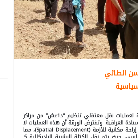
سن الطائي
سياسية
تبحث هذه الورقة في المآلات الأمنية لعمليات نقل معتقلي تنظيم “د1عش” من مراكز
ادة العراقية. وتفترض الورقة أن هذه العمليات لا
تندرج ضمن “تحييد التهديد”، بل تمثل إزاحة مكانية للأزمة (Spatial Displacement)، مما
ي، حيث يتم نقل الكتلة البشرية الراديكالية كـ