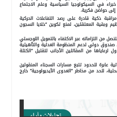
) تحت إشراف خبراء في السيكولوجيا السياسية وعلم الاجتماع
إلى حواضن فكرية.
مراقبة ذكية قادرة على رصد التفاعلات الحركية
ظيم وبقية المعتقلين، لمنع تكوين “خلايا السجون
صل من التزاماته عبر الاكتفاء بالتمويل اللوجستي
ء صندوق دولي لدعم المنظومة العدلية والتأهيلية
 لرعاياها من المقاتلين الأجانب لتقليل “الكتلة
اتية عابرة للحدود تتبع مسارات السجناء المنقولين
محلية، للحد من مخاطر “العدوى الأيديولوجية” خارج