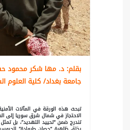
بقلم: د. مها شكر محمود ح
جامعة بغداد/ كلية العلوم ال
الاحتجاز في شمال شرق سوريا إلى السي
يخلق ظاهرة “حصان طروادة” الجيوسياس