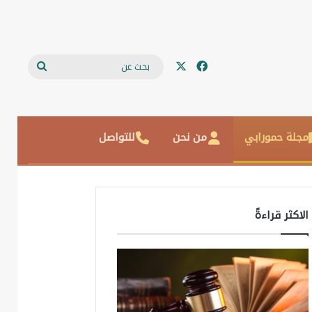
‫X
فيسبوك
بحث
عن
مجلة حمورابي
من نحن
للتواصل
الاكثر قراءةً