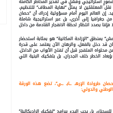
صورٍ استراتيجي وفشلٍ في تقدير المخاطر الكامنة
ارجية. إن نقل المعتقلين لا يمثل “نهاية المطاف” للتنظيم،
. إن العالم اليوم أمام مسؤولية إدراك أن “حصان
 من جغرافيا إلى أخرى، بل عبر استراتيجية شاملة
 فإننا بصدد انتظار لحظة الانفجار القادمة من داخل
ن التعامل مع ملف سجناء تنظيم “د1عش” بمنطق “الإزاحة المكانية” هو بمثابة استحضار
ان قد دخل بالفعل، والرهان الآن يعتمد على قدرة
 محتواه المتفجر قبل أن تفتح الأبواب من الداخل.
بعاد الخطر خلف الجدران، بل بتفكيك البنية التي
حصان طروادة الإرهـ ــابـ ــي”، تضع هذه الورقة
الوطني والدولي:
لسجناء، بل يجب البدء ببرامج “تفكيك الراديكالية”