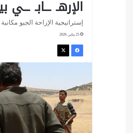
الإرهـ ــابـ ــي 
إستراتيجية الإزاحة الجيو مكانية 
25 يناير، 2026
فيسبوك
‫X