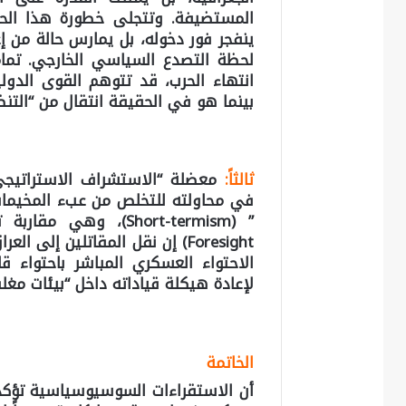
المستضيفة. وتتجلى خطورة هذا الحص
ينفجر فور دخوله، بل يمارس حالة من إعا
لحظة التصدع السياسي الخارجي. تمام
انتهاء الحرب، قد تتوهم القوى الدول
بينما هو في الحقيقة انتقال من “التنظ
ثالثاً:
معضلة “الاستشراف الاستراتيجي”
في محاولته للتخلص من عبء المخيمات (
Foresight) إن نقل المقاتلين إل
الاحتواء العسكري المباشر باحتواء 
لإعادة هيكلة قياداته داخل “بيئات مغلق
الخاتمة
أن الاستقراءات السوسيوسياسية تؤكد أ