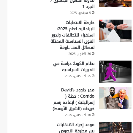
مدونة القانون الجعفري /
الجزء 1
5 سبتمبر، 2025
خارطة الانتخابات
البرلمانية لعام 2025:
استقراء للتحالفات ولدور
القوى السياسية الممثلة
لفصائل المقـ ـاومة
30 أكتوبر، 2025
نظام الكوتا: دراسة في
المبررات السياسية
25 أغسطس، 2025
ممر داوود David’s
Corrido : خطة (
إسرائيلية ) لإعادة رسم
خريطة (الشرق الأوسط)
10 أغسطس، 2025
موعد إجراء الانتخابات
بين مطرقة النصوص