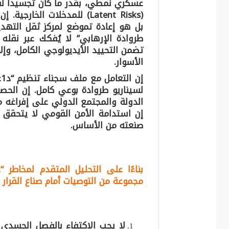
عسكري نمطي، بقدر ما كان تجسيداً لق
(Latent Risks) للمدخلات الخ
بل هو إعادة تموضع لمركز ثقل التهديد
طروادة الإرهابي” لا يُفكك عبر نقله
تضمن التحييد الأيديولوجي الكامل، وإلا
الأسوار.
إ
لسيناريو طروادة بوعي كامل. إن الحص
الدولة والمجتمع الدولي على إفراغه من
إن استدامة الأمن القومي لا يتحقق بإ
صنعته من الأساس.
بناءًا على التحليل المتقدم لمخاطر “
مجموعة من التوصيات أمام صناع القرار 
لا يجب الاكتفاء بالفصل الجسدي ل