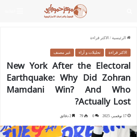
بحث عن
القائمة
الرئيسية
/
الاكثر قراءة
الاكثر قراءة
تحليلات و آراء
غير مصنف
New York After the Electoral
Earthquake: Why Did Zohran
Mamdani Win? And Who
Actually Lost?
17 نوفمبر، 2025
0
79
2 دقائق