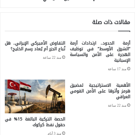
ل
ب
ا
ر
مقالات ذات صلة
ل
ج
ا
و
ن
أزمة الحدود.. ارتدادات أزمة
التفاوض الأميركي الإيراني.. هل
ا
“الشرق الأوسط” في توظيف
تُباع الجزر أم يُعاد رسم الخليج؟
ت
ز
الهجرة على الأمن والسياسة
خ
منذ 22 ساعة
الإسبانية
ي
ا
منذ 17 ساعة
ة
ب
ا
الأهمية الاستراتيجية لمضيق
ي
ل
هرمز وأثرها على الأمن القومي
:
العراقي
س
ل
منذ 22 ساعة
و
م
ر
الحصة التركية البالغة 15% في
ا
حقول نفط كركوك
ي
ذ
منذ 3 أيام
ة