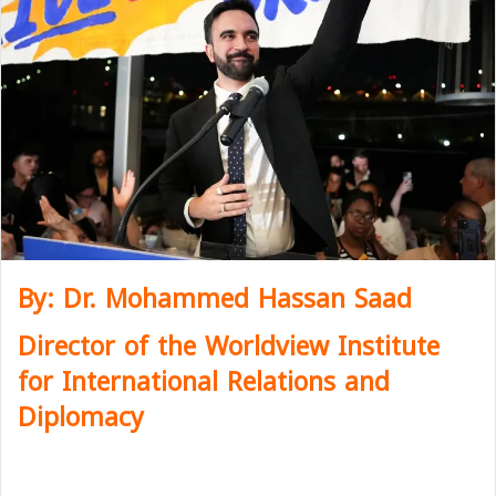
y:
Dr. Mohammed Hassan Saad
B
Director of the Worldview Institute
for International Relations and
Diplomacy