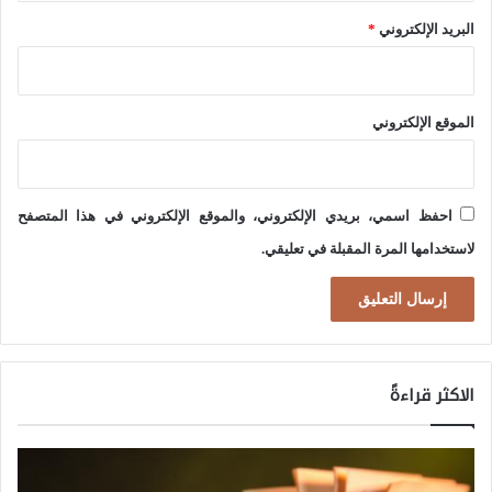
؟
البريد الإلكتروني
*
ر
و
ك
م
ز
ن
الموقع الإلكتروني
ي
خ
ف
س
ي
ر
احفظ اسمي، بريدي الإلكتروني، والموقع الإلكتروني في هذا المتصفح
إ
ف
لاستخدامها المرة المقبلة في تعليقي.
ع
ع
ا
ل
د
ي
ة
اً
الاكثر قراءةً
ا
؟
ل
ت