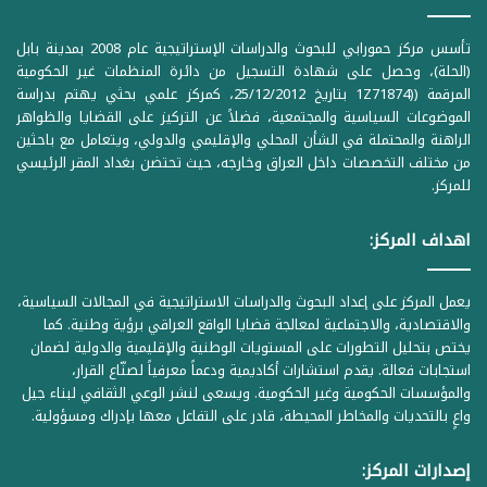
تأسس مركز حمورابي للبحوث والدراسات الإستراتيجية عام 2008 بمدينة بابل
(الحلة)، وحصل على شهادة التسجيل من دائرة المنظمات غير الحكومية
المرقمة ((1Z71874 بتاريخ 25/12/2012، كمركز علمي بحثي يهتم بدراسة
الموضوعات السياسية والمجتمعية، فضلاً عن التركيز على القضايا والظواهر
الراهنة والمحتملة في الشأن المحلي والإقليمي والدولي، ويتعامل مع باحثين
من مختلف التخصصات داخل العراق وخارجه، حيث تحتضن بغداد المقر الرئيسي
للمركز.
اهداف المركز:
يعمل المركز على إعداد البحوث والدراسات الاستراتيجية في المجالات السياسية،
والاقتصادية، والاجتماعية لمعالجة قضايا الواقع العراقي برؤية وطنية. كما
يختص بتحليل التطورات على المستويات الوطنية والإقليمية والدولية لضمان
استجابات فعالة. يقدم استشارات أكاديمية ودعماً معرفياً لصنّاع القرار،
والمؤسسات الحكومية وغير الحكومية. ويسعى لنشر الوعي الثقافي لبناء جيل
واعٍ بالتحديات والمخاطر المحيطة، قادر على التفاعل معها بإدراك ومسؤولية.
إصدارات المركز: