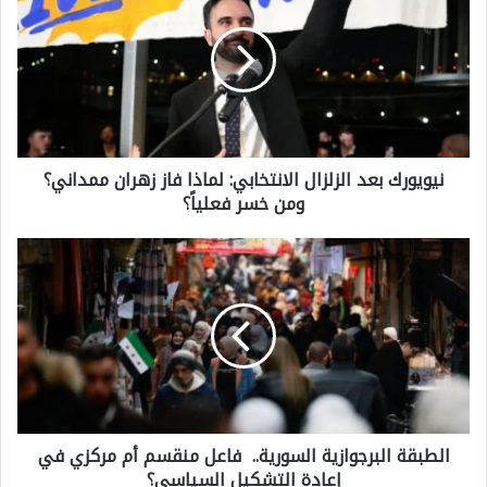
ي
و
ي
و
ر
نيويورك بعد الزلزال الانتخابي: لماذا فاز زهران ممداني؟
ك
ومن خسر فعلياً؟
ب
ع
ا
د
ل
ا
ط
ل
ب
ز
ق
ل
ة
ز
الطبقة البرجوازية السورية.. فاعل منقسم أم مركزي في
ا
ا
إعادة التشكيل السياسي؟
ل