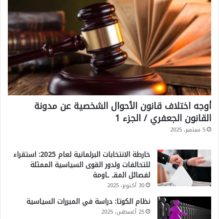
ش
ك
ي
ل
ا
ل
س
أوجه اختلاف قانون الأحوال الشخصية عن مدونة
ي
القانون الجعفري / الجزء 1
ا
5 سبتمبر، 2025
س
ي
خارطة الانتخابات البرلمانية لعام 2025: استقراء
؟
للتحالفات ولدور القوى السياسية الممثلة
لفصائل المقـ ـاومة
30 أكتوبر، 2025
نظام الكوتا: دراسة في المبررات السياسية
25 أغسطس، 2025