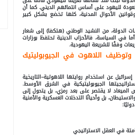
الدولة تبنّت منذ نشأتها تعريفاً لليهودي قائمًا على
عودة لليهود على أساس انتمائهم الديني. كما أن
قوانين الأحوال المدنية، كلها تخضع بشكل كبير
ت الدولة، من النشيد الوطني (هتكفا) إلى شعار
ما في السياسة، فالأحزاب الدينية تحتفظ بوزارات
ات وفقًا للشريعة اليهودية.
وتوظيف اللاهوت في الجيوبوليتيك
سرائيل عن استخدام روايتها اللاهوتية–التاريخية
راتيجيتها الجيوبوليتيكية في الشرق الأوسط.
ض الميعاد لا يقتصر على بعد رمزي، بل يتحول إلى
الاستيطان، بل وأحيانًا التدخلات العسكرية والأمنية
ليًا:
امتة في العقل الاستراتيجي