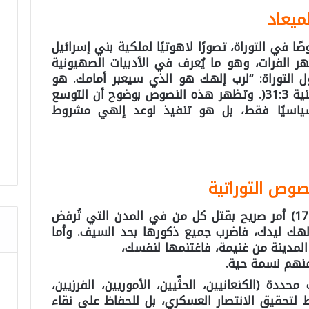
ميعاد
 في التوراة، تصورًا لاهوتيًا لملكية بني إسرائيل
هر الفرات، وهو ما يُعرف في الأدبيات الصهيونية
ول التوراة: “لرب إلهك هو الذي سيعبر أمامك. هو
سيبيد هؤلاء الشعوب من أمامك… (تثنية 31:3(. وتظهر هذه النصوص بوضوح أن التوسع
اسيًا فقط، بل هو تنفيذ لوعد إلهي مشروط
نصوص التوراتية
(الإصحاح 20:10-17) أمر صريح بقتل كل من في المدن التي تُرفض
لهك ليدك، فاضرب جميع ذكورها بحد السيف. وأما
المدينة من غنيمة، فاغتنمها لنفسك،
منهم نسمة حية.
دة (الكنعانيين، الحثّيين، الأموريين، الفرزيين،
 لتحقيق الانتصار العسكري، بل للحفاظ على نقاء