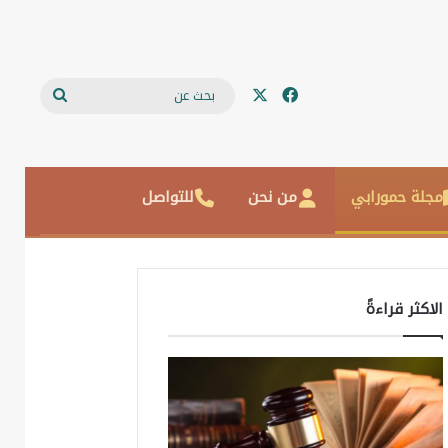
‫X
فيسبوك
بحث
عن
مجلة حمورابي
من نحن
للتواصل
الاكثر قراءةً