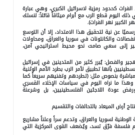
 الفرات كحدود رمزية لاسرائيل الكبرى، وهي عبارة
 ذلك اليوم قطع الرب مع أبرام ميثاقاً قائلاً: لنسلك
الكبير نهر الفرات).
رسميًا عن نية لتحقيق هذا الامتداد، إلا أن التوسع
نفصالات والكانتونات في سوريا والعراق، ومحاولات
شير إلى سعي صامت نحو محيط استراتيجي آمن،
هجير والفصل:
يُبرر كثير من المتدينين في إسرائيل
ينيين بأنها تطبيق لأمر الرب بطرد الأمم الوثنية
مباشرة بنصوص مثل: (تطردهم وتفنيهم سريعاً كما
 الرب إلهك لك) (تثنية 7:22(. وهذا ما نراه اليوم في سياسات الإخلاء القسري
فض عودة اللاجئين الفلسطينيين، بل وشرعنة
نتاج أرض الميعاد بالتحالفات والتقسيم
الوطنية لسوريا والعراق، وتدعم سراً وعلناً مشاريع
خدم فلسفة فرّق تسد، ويُضعف القوى المركزية التي