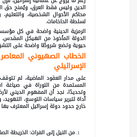
رغم ما يُروّج عن علمانية إسرائيل، فإن 
الدين وليس فقط العرق، ويُمنح حق ال
محاكم الأحوال الشخصية، والتعليم، و
لسلطة الحاخامات.
الرمزية الدينية واضحة في كل مؤسسا
الدولة المأخوذ من الهيكل المقدس. أ
حيوية وتضع شروطًا واضحة على التشريع
الخطاب الصهيوني المعاصر 
الإسرائيلي
على مدار العقود الماضية، لم تتوقف إ
المستمدة من التوراة في صياغة است
وتحديدًا، نجد أن المفهوم الديني لأر
أداة لتبرير سياسات التوسع، التهويد، و
خارج حدود دولة إسرائيل المعترف بها دو
من النيل إلى الفرات: الخريطة الص