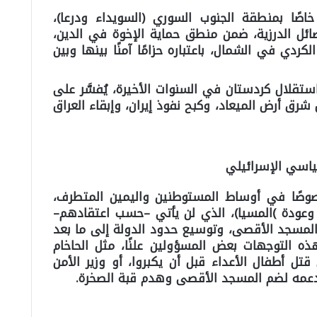
 خاصًا بمنطقة
الجنوب السوري (السويداء ودرعا)
،
ل الدرزية، ضمن منطق حماية الإخوة في الدين،
لكردي في الشمال، باعتباره حزامًا آمنًا بينها وبين
ستقلال كردستان في السنوات الأخيرة، يُفسَّر على
ق أرض الميعاد، وكبح نفوذ إيران، وإبقاء العراق
ياسي الإسرائيلي
صوصًا في أوساط المستوطنين واليمين المتطرف،
عودة )المسيا)، الذي لن يأتي –حسب اعتقادهم–
 المسجد الأقصى، وتوسيع حدود الدولة إلى ما بعد
هذه التوجهات بعض المسؤولين علنًا، مثل الحاخام
تل أطفال الأعداء قبل أن يكبروا، أو وزير الأمن
 دعمه لضم المسجد الأقصى وهدم قبة الصخرة.