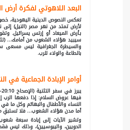
البعد اللاهوتي لفكرة أرض ال
تعكس النصوص الدينية اليهودية، خصوصًا
لأرض تمتد من نهر مصر (النيل) إلى ن
بـأرض الميعاد أو إرتس يسرائيل. وتق
والسيطرة الجغرافية ليس مسعى سي
بالطاعة والولاء للرب.
أوامر الإبادة الجماعية في ال
يبرز في
سفر التثنية
فيها عروض السلام: إذا دفعها الرب إ
النساء والأطفال والبهائم وكل ما في 
أما مدن هؤلاء الشعوب… فلا تستبقِ 
وتشير الآيات إلى إبادة سبعة شعوب محد
الحويين، واليبوسيين)، وذلك ليس فقط