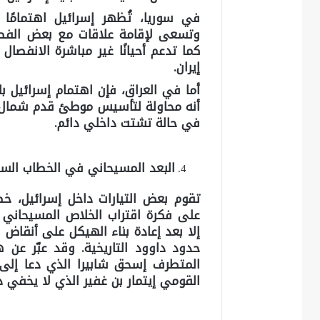
في سوريا، تُظهر إسرائيل اهتمامًا
وتسعى لإقامة علاقات مع بعض الفصائ
كما تدعم أحيانًا غير مباشرة الانفصال ا
إيران.
أما في العراق، فإن اهتمام إسرائيل با
أنه محاولة لتأسيس موطئ قدم شمال شر
في حالة تشتت داخلي دائم.
البعد المسيحاني في الخطاب الس
تقوم بعض التيارات داخل إسرائيل، خ
على فكرة اقتراب
الخلاص المسيحاني
و
إلا بعد إعادة بناء الهيكل على أنقاض
حدود داوود التاريخية. وقد عبّر عن 
المتطرف
إسحق شابيرا
الذي دعا إلى ق
القومي إيتمار بن غفير الذي لا يخفي