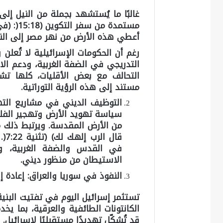
غالبًا ما يُستشهد بجملة من النيل إلى
مستمدة من
سفر التكوين (15:18
(
:
(في
أعطي هذه الأرض من نهر مصر إلى النهر 
رغم أن الحكومات الإسرائيلية لا تُعلن 
التدريجي في الضفة الغربية، ودعم الا
التحالف مع بعض الأقليات، كلها ت
مستند إلى هذه الرؤية التوراتية.
التوظيف الديني في مشاريع الت
سياسة تهويد الأرض وتهجير الفلسط
من الأرض المقدسة. ويرتبط ذلك 
قال
في القدس والضفة الغربية، ور
الاستيطان من منظور ديني.
النفوذ في سوريا والعراق: إعادة إ
تستثمر إسرائيل اليوم في تفتيت البنية 
الكانتونات الطائفية والعرقية، بما ي
قد تُشكّل تهديدًا مستقبليًا لإسرائيل.