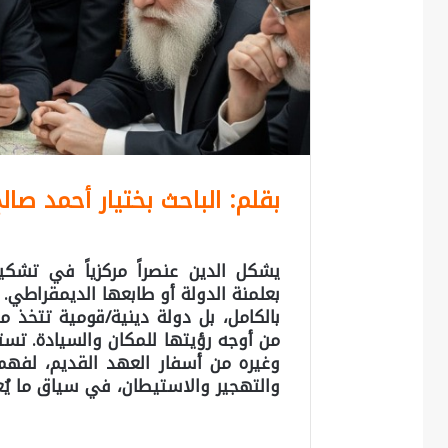
بقلم: الباحث بختيار أحمد صال
يشكل الدين عنصراً مركزياً في تشكيل
بعلمنة الدولة أو طابعها الديمقراطي. 
بالكامل، بل دولة دينية/قومية تتخذ م
من أوجه رؤيتها للمكان والسيادة. تست
وغيره من أسفار العهد القديم، لفهم 
والتهجير والاستيطان، في سياق ما يُعر