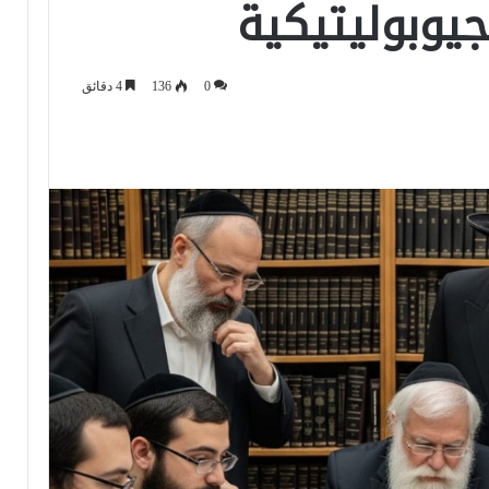
جيوبوليتيكية
0
136
4 دقائق