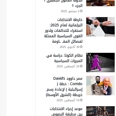
مدونة القانون الجعفري /
الجزء 1
5 سبتمبر، 2025
خارطة الانتخابات
البرلمانية لعام 2025:
استقراء للتحالفات ولدور
القوى السياسية الممثلة
لفصائل المقـ ـاومة
30 أكتوبر، 2025
نظام الكوتا: دراسة في
المبررات السياسية
25 أغسطس، 2025
ممر داوود David’s
Corrido : خطة (
إسرائيلية ) لإعادة رسم
خريطة (الشرق الأوسط)
10 أغسطس، 2025
موعد إجراء الانتخابات
بين مطرقة النصوص