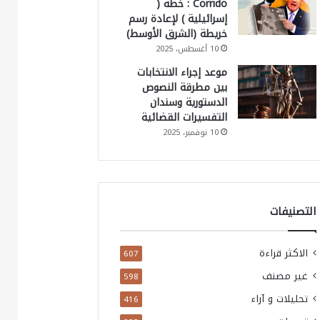
Corrido : خطة (
إسرائيلية ) لإعادة رسم
خريطة (الشرق الأوسط)
10 أغسطس، 2025
موعد إجراء الانتخابات
بين مطرقة النصوص
الدستورية وسندان
التفسيرات القضائية
10 نوفمبر، 2025
التصنيفات
الاكثر قراءة
607
غير مصنف
598
تحليلات و آراء
416