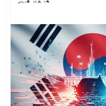
0
101
4 دقائق