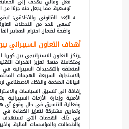
فعل وقائي يهدف إلى الحماية،
توسعية، مما يجعل منه جزءًا من ال
البُعد القانوني والأخلاقي: تب
تسعى للحد من التدخلات العابر
واضحة لضمان احترام المعايير القان
أهداف التعاون السيبراني بين 
يرتكز التعاون الاستراتيجي بين كوريا 
ومتكاملة منها؛ تعزيز القدرات التقنية
المتعلقة بالتهديدات السيبرانية في 
بالاستجابة السريعة للهجمات المحت
البيانات الضخمة والذكاء الاصطناعي لرصد
إضافة الى تنسيق السياسات والاسترا
الأمنية وإدارة الأزمات السيبرانية
وفعالية التنسيق في حال وقوع أي هجوم
وتمارين مشتركة لتعزيز الكفاءة في ا
في ذلك الهجمات التي تستهدف البن
والاتصالات والمؤسسات المالية. واخي