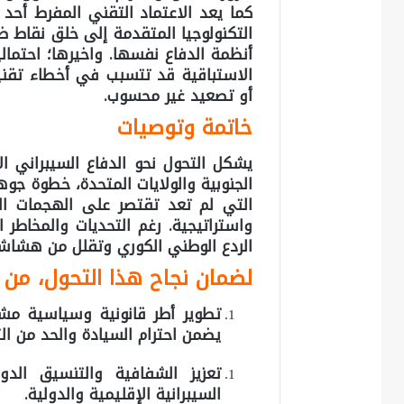
كما يعد الاعتماد التقني المفرط أحد 
التكنولوجيا المتقدمة إلى خلق نقاط
أنظمة الدفاع نفسها. واخيرها؛ احتمالي
الاستباقية قد تتسبب في أخطاء تقن
أو تصعيد غير محسوب.
خاتمة وتوصيات
يشكل التحول نحو الدفاع السيبراني ال
الجنوبية والولايات المتحدة، خطوة جوه
التي لم تعد تقتصر على الهجمات ال
واستراتيجية. رغم التحديات والمخاطر 
الردع الوطني الكوري وتقلل من هشاشة 
لضمان نجاح هذا التحول، من 
تطوير أطر قانونية وسياسية مشت
يضمن احترام السيادة والحد من ال
تعزيز الشفافية والتنسيق الد
السيبرانية الإقليمية والدولية.