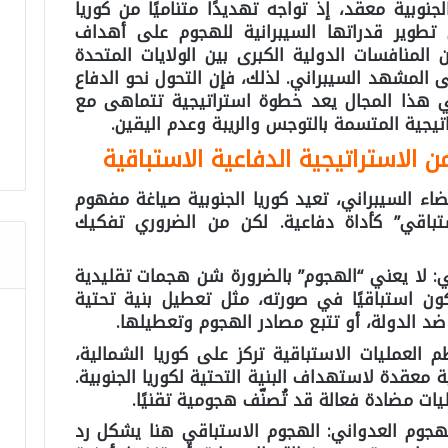
نوبية معقد، إذ تواجه تهديدًا متناميًا من كوريا
تطوير قدراتها السيبرانية للهجوم على أهداف
لمنافسات الدولية الكبرى بين الولايات المتحدة
 المشهد السيبراني. لذلك، فإن التحول نحو الدفاع
هذا المجال يعد خطوة استراتيجية تتماهى مع
اتيجية المتسمة بالتوجس والريبة وعدم اليقين.
الاستراتيجية الدفاعية الاستباقية
 السيبراني، تعيد كوريا الجنوبية صياغة مفهوم
ستباقي” كأداة دفاعية. لكن من الضروري تفكيك
ي: لا يعني “الهجوم” بالضرورة شن هجمات تقليدية
ون استباقيًا في صورته، مثل تعطيل بنية تحتية
ضد الدولة، أو تتبع مصادر الهجوم وتعطيلها.
العمليات الاستباقية تركز على كوريا الشمالية،
معقدة لاستهداف البنية التحتية لكوريا الجنوبية.
ت مضادة فعالة قد تُصنّف هجومية تقنيًا.
لهجوم العدواني: الهجوم الاستباقي هنا يشكل رد