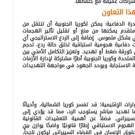
 شراكات عميقة مع حلفائها.
ا التعاون
 الدفاعية: يمكن لكوريا الجنوبية أن تنتقل من
تقدم يمكنها من منع أو تقليل تأثير الهجمات
ني بشكل ملموس. إضافة إلى الردع الاستراتيجي أي
ات دفاعية هجومية استباقية تخلق حالة ردع، تحجم
كورقة ضغط أو تهديد. وتعزيز التكامل الأمني بين
لمتحدة وكوريا الجنوبية أطرًا مشتركة لإدارة الأزمات
ة الاستجابة ويوحد الجهود في مواجهة التهديدات
رات الإقليمية؛ قد تفسر كوريا الشمالية، وأحيانًا
ا تهديد مباشر يستوجب الرد، مما قد يؤدي إلى
راني. فضلاً عن أهمية التعقيدات القانونية
جوم الاستباقي إطارًا قانونيًا واضحًا يوازن بين
قوق الإنسان في الفضاء السيبراني ليكون ناجحاً،