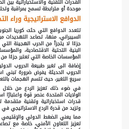
القدرات التقنية والاستخباراتية بين ا
موحدة أو مترابطة تسمح بمراقبة وتح
الدوافع الاستراتيجية وراء ال
تتعدد الدوافع التي حثت كوريا الجنو
السيبراني، منها، تصاعد التهديدات من
جزءًا لا يتجزأ من الحرب الهجينة الت
البنية التحتية الاقتصادية، والمؤسس
المؤسسات الخاصة التي تعتبر جزءًا من 
إضافة الى تغير طبيعة الحروب الدولي
الحروب الحديثة يفرض ضرورة تبني اس
سريع التغير، حيث تتسم الهجمات بالتعق
في ضوء ذلك تعزيز الردع من خلال ال
الولايات المتحدة عنصر قوة واعتبارًا است
قدرات استخباراتية وتقنية متقدمة تس
وتزيد من قدرة الردع الاستراتيجي في 
مما يعني الضغط الدولي والإقليمي ا
تعزيز التعاون الأمني، خاصة مع تصاعد