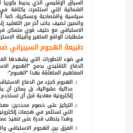
السياق الإقليمي الذي يحيط بكوريا الج
الشمالية التي استثمرت بكثافة في 
سياسية واقتصادية وعسكرية، كما أن ا
والصين تضيف جانب أخر من التعقيد إلى
الاستباقي مع حليف قوي متمكن في 
متطلبات الواقع المتغير والبيئة الاستر
طبيعة الهجوم السيبراني ضمن 
في ضوء التطورات التي يشهدها الفضاء
الدفاع التقليدي بدمج “الهجوم الا
المفاهيم المتعلقة بهذا “الهجوم”:
الهجوم كجزء من الدفاع الاستباق
عدائية عشوائية، بل يمكن أن يك
إلكترونية معادية قبل أن تستخدم 
التركيز على خصوم محددين: معظم 
التي تستثمر في هجمات إلكترونية 
وهذا يتطلب قدرة على تنفيذ عمليا
الفرق بين الهجوم الاستباقي وا