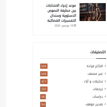
موعد إجراء الانتخابات
بين مطرقة النصوص
الدستورية وسندان
التفسيرات القضائية
10 نوفمبر، 2025
التصنيفات
الاكثر قراءة
609
غير مصنف
600
تحليلات و آراء
417
ترجمات
255
دراسات
58
تقدير موقف
54