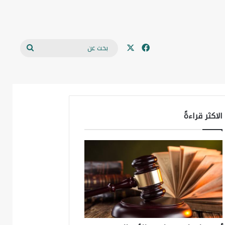
‫X
فيسبوك
بحث
مجلة حمورابي
من نحن
للتواصل
عن
الاكثر قراءةً