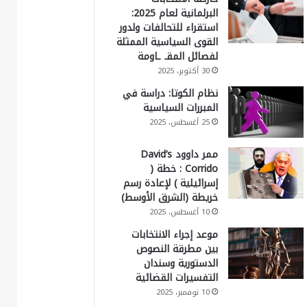
البرلمانية لعام 2025:
استقراء للتحالفات ولدور
القوى السياسية الممثلة
لفصائل المقـ ـاومة
30 أكتوبر، 2025
نظام الكوتا: دراسة في
المبررات السياسية
25 أغسطس، 2025
ممر داوود David’s
Corrido : خطة (
إسرائيلية ) لإعادة رسم
خريطة (الشرق الأوسط)
10 أغسطس، 2025
موعد إجراء الانتخابات
بين مطرقة النصوص
الدستورية وسندان
التفسيرات القضائية
10 نوفمبر، 2025