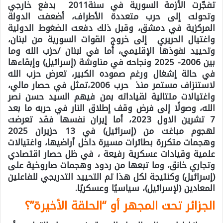
تفجّرت الأزمة السورية في سنة2011 بدفع خارجي
وتحولت إلى حرب متعددة الأطراف، أضعفت الدولة
المركزية في دمشق، وقبل ذلك دفعت الضغوط الدولية
واغتيال الحريري إلى خروج القوات السورية من لبنان،
وتحييد نفوذها الإقليمي، أما في لبنان /حزب الله وما
بين 2006- 2025 ونجاحه في مناوشة (إسرائيل) وإبقاءها
في حالة إشغال ورغم صموده الكبير، تعرض حزب الله
لاستنزاف مستمر منذ حرب 2006،تمثل في حصار مالي،
واغتيالات متتالية لقياداته بمن فيهم السيد حسن نصر
الله، وصولًا إلى فرض وقف إطلاق النار في حربه ما بعد
7 تشرين الاول 2023، أما إيران نفسها فقد تعرضت
لهجوم مباغت من (إسرائيل) في 13 حزيران 2025
وهجمات متكررة بطائرات مسيرة داخل أراضيها، واغتيالات
علمية وقيادات عسكرية رفيعة ، في ظل حصار اقتصادي
وتجاري خانق، وما تبعها من ردود وهجمات صاروخية على
(إسرائيل) وكنتيجة لكل هذا تم التحييد التدريجي للفاعلين
المعادين (لإسرائيل)، سياسيًا وعسكريًا.
الجزائر تحت المجهر أو “الحلقة الأخيرة”؟