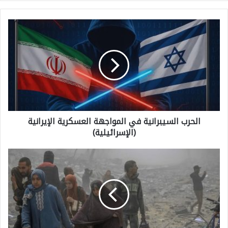
ا
ل
ح
ر
ب
ا
الحرب السيبرانية في المواجهة العسكرية الإيرانية
ل
(الإسرائيلية)
س
ي
ب
ا
ر
ل
ا
م
ن
خ
ي