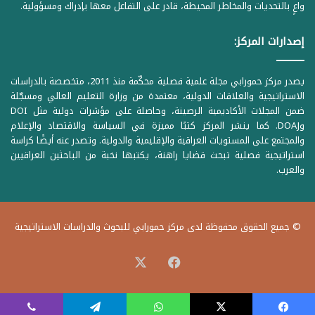
واعٍ بالتحديات والمخاطر المحيطة، قادر على التفاعل معها بإدراك ومسؤولية.
إصدارات المركز:
يصدر مركز حمورابي مجلة علمية فصلية محكّمة منذ 2011، متخصصة بالدراسات
الاستراتيجية والعلاقات الدولية، معتمدة من وزارة التعليم العالي ومسجّلة
ضمن المجلات الأكاديمية الرصينة، وحاصلة على مؤشرات دولية مثل DOI
وDOAJ. كما ينشر المركز كتبًا مميزة في السياسة والاقتصاد والإعلام
والمجتمع على المستويات العراقية والإقليمية والدولية. وتصدر عنه أيضًا كراسة
استراتيجية فصلية تبحث قضايا راهنة، يكتبها نخبة من الباحثين العراقيين
والعرب.
© جميع الحقوق محفوظة لدى مركز حمورابي للبحوث والدراسات الاستراتيجية
‫X
فيسبوك