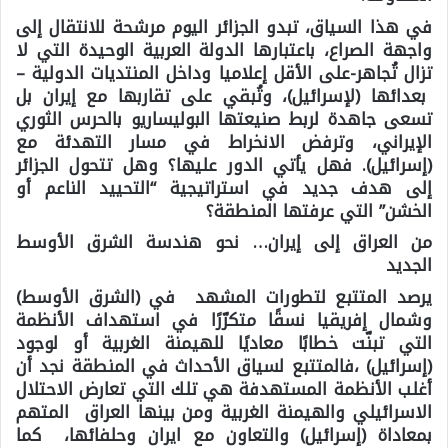
في هذا السياق، تبدو الجزائر اليوم مرشحة للانتقال إلى
واجهة الصراع، باعتبارها الدولة العربية الوحيدة التي لا
تزال تُجاهر-على الأقل إعلاميا وداخل المنتديات الدولية –
بعدائها (لإسرائيل)، وتُبقي على تقاربها مع إيران بل
تسعى جاهدة لربط صنيعتها البوليساريو بالحرس الثوري
الإيراني، وترفض الانخراط في مسار التهدئة مع
(إسرائيل). فهل يأتي الدور عليها؟ وهل تتحول الجزائر
إلى هدف جديد في استراتيجية “التحييد الناعم أو
الخشن” التي عرفتها المنطقة؟
من العراق إلى إيران… نحو هندسة الشرق الأوسط
الجديد
يرصد المتتبع لتطورات المشهد في (الشرق الأوسط)
وشمال إفريقيا نسقًا متكرّرًا في استهداف الأنظمة
التي تبنّت خطابًا معاديًا للهيمنة الغربية أو لوجود
(إسرائيل) ،فالمتتبع لسياق الأحداث في المنطقة نجد أن
أغلب الأنظمة المستهدفة هي تلك التي تعارض الاحتلال
الاسرائيلي والهيمنة الغربية ومن بينها العراق المتهم
بمعاداة (إسرائيل) والتعاون مع ايران وحلفائها، كما