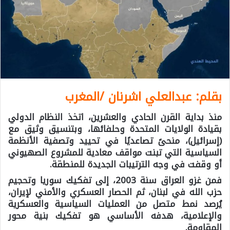
بقلم: عبدالعلي اشرنان /المغرب
منذ بداية القرن الحادي والعشرين، اتخذ النظام الدولي
بقيادة الولايات المتحدة وحلفائها، وبتنسيق وثيق مع
(إسرائيل)، منحىً تصاعديًا في تحييد وتصفية الأنظمة
السياسية التي تبنت مواقف معادية للمشروع الصهيوني
أو وقفت في وجه الترتيبات الجديدة للمنطقة.
فمن غزو العراق سنة 2003، إلى تفكيك سوريا وتحجيم
حزب الله في لبنان، ثم الحصار العسكري والأمني لإيران،
يُرصد نمط متصل من العمليات السياسية والعسكرية
والإعلامية، هدفه الأساسي هو تفكيك بنية محور
المقاومة.