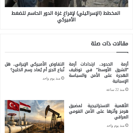
ط
ة
المخطط (الإسرائيلي) لإفراغ غزة الدور الحاسم للضغط
ط
ف
الأميركي
(
ي
ا
ا
ل
مقالات ذات صلة
ل
إ
م
س
و
أزمة الحدود.. ارتدادات أزمة
التفاوض الأميركي الإيراني.. هل
ر
“الشرق الأوسط” في توظيف
تُباع الجزر أم يُعاد رسم الخليج؟
ا
ا
الهجرة على الأمن والسياسة
ج
منذ يوم واحد
الإسبانية
ئ
ه
منذ 22 ساعة
ي
ة
ل
الأهمية الاستراتيجية لمضيق
ا
ي
هرمز وأثرها على الأمن القومي
ل
العراقي
)
ع
منذ يوم واحد
ل
س