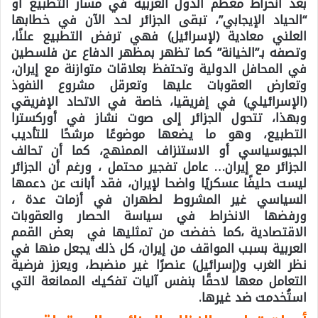
بعد انخراط معظم الدول العربية في مسار التطبيع أو
“الحياد الإيجابي”، تبقى الجزائر لحد الآن في خطابها
العلني معادية (لإسرائيل) فهي ترفض التطبيع علنًا،
وتصفه بـ”الخيانة” كما تظهر بمظهر الدفاع عن فلسطين
في المحافل الدولية وتحتفظ بعلاقات متوازنة مع إيران،
وتعارض العقوبات عليها وتعرقل مشروع النفوذ
(الإسرائيلي) في إفريقيا، خاصة في الاتحاد الإفريقي
وبهذا، تتحول الجزائر إلى صوت نشاز في أوركسترا
التطبيع، وهو ما يضعها موضوعًا مرشحًا للتأديب
الجيوسياسي أو الاستنزاف الممنهج، كما أن تحالف
الجزائر مع إيران… عامل تفجير محتمل ، ورغم أن الجزائر
ليست حليفًا عسكريًا واضحا لإيران، فقد أبانت عن دعمها
السياسي غير المشروط لطهران في أزمات عدة ،
ورفضها الانخراط في سياسة الحصار والعقوبات
الاقتصادية ،كما خفضت من تمثليها في بعض القمم
العربية بسبب المواقف من إيران، كل ذلك يجعل منها في
نظر الغرب و(إسرائيل) عنصرًا غير منضبط، ويعزز فرضية
التعامل معها لاحقًا بنفس آليات تفكيك الممانعة التي
استُخدمت ضد غيرها.