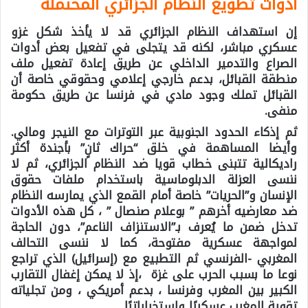
أدوات تطويع النظام الجزائري المحتملة
إن استهداف النظام الجزائري قد لا يأخذ شكل غزو
عسكري مباشر، لكنه قد يتجلى في تفعيل بعض أدوات
الصراع والتدمير الداخلي عن طريق إعادة تفعيل ملف
منطقة القبائل، بدعم خارجي إعلامي وحقوقي خاصة أن
القبائل تملك وجود مادي في فرنسا عن طريق حكومة
منفى.
ثم إذكاء الحدود الجنوبية عبر التوترات مع النيجر ومالي.
وأيضا المساهمة في خلق “حراك ثانٍ” بأجندة أكثر
راديكالية تتبنى خطاب قويا ضد النظام الجزائري، ثم لا
ننسى العزلة الدبلوماسية باستخدام ملفات حقوق
الإنسان و”الحريات” خاصة أمام القمع الذي يمارسه النظام
ضد معارضيه أخرهم ” بوعلام صنصال ” ، كل هذه الأدوات
تدخل ضمن ما يُعرف بـ”الاستنزاف الناعم”، دون الحاجة
لمواجهة عسكرية مفتوحة، كما لا ننسى التحالف
المغربي -الفرنسي ثم التطبيع مع (إسرائيل) الذي تراجع
نوعا ما بسبب الحرب على غزة ،إذ لا يمكن إغفال التقارب
الكبير بين المغرب وفرنسا ، بدعم أمريكي ، ومن تجلياته
تقوية المغرب عسكريًا واستخباراتيًا.