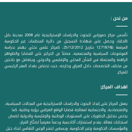
من نحن :
تأسس مركز حمورابي للبحوث والدراسات الإستراتيجية عام 2008 بمدينة بابل
(الحلة)، وحصل على شهادة التسجيل من دائرة المنظمات غير الحكومية
المرقمة ((1Z71874 بتاريخ 25/12/2012، كمركز علمي بحثي يهتم بدراسة
الموضوعات السياسية والمجتمعية، فضلاً عن التركيز على القضايا والظواهر
الراهنة والمحتملة في الشأن المحلي والإقليمي والدولي، ويتعامل مع باحثين
من مختلف التخصصات داخل العراق وخارجه، حيث تحتضن بغداد المقر الرئيسي
للمركز.
اهداف المركز:
يعمل المركز على إعداد البحوث والدراسات الاستراتيجية في المجالات السياسية،
والاقتصادية، والاجتماعية لمعالجة قضايا الواقع العراقي برؤية وطنية. كما
يختص بتحليل التطورات على المستويات الوطنية والإقليمية والدولية لضمان
استجابات فعالة. يقدم استشارات أكاديمية ودعماً معرفياً لصنّاع القرار،
والمؤسسات الحكومية وغير الحكومية. ويسعى لنشر الوعي الثقافي لبناء جيل