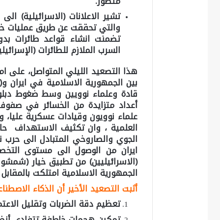
متطور.
تشير الاعلانات (الاسرائيلية) ال
والتي تحققت عن طريق عمليات خاص
تضمنت انشاء قواعد طائرات بدون 
السرب الملازم للطائرات (الإسرائيلي
هذا التصعيد الليلي المتواصل، على امتد
بين الجمهورية الاسلامية في ايران و(
قادة وعلماء نوويين وسط ضغوط دبلوم
أعداد متزايدة من الخسائر في صفوف( 
علماء نوويون وقيادات عسكرية عليا، و
العلمية ، وان تكثيف الاستهداف حا
الجوي والصاروخي المتبادل الى حرب ن
ايران من الوصول الى مستوى التخص
(الاسرائيليين) من تطبيق خيار (شمشو
الجمهورية الاسلامية امتلكت بالمقابل س
أثبت التصعيد الأخير أن الذكاء الاصطن
تعظيم دقة الضربات وتقليل الاعتم
تمكين هجمات خاطفة تتفادى أنظمة