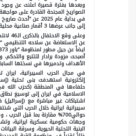
وبعدها بفترة قصيرة اعلنت عن وجود 
الصواريخ المجنحة القادرة على مواجهة ال
إلى جانب عرضها 3 أقمار صناعية محلية الصنع باسم “ناوك”، و”بارس 1″، و”بارس 2”.
أصبحت مزودة برادار للتتبع والتحكم، 
الأهداف وتدميرها في نسختها السابق
في مجال الحرب السيبرانية، ايران 
إلكترونية استهدفت بنى تحتية (إسر
حلفاءها في المنطقة (كحزب الله في 
الاسلامية في ايران إلى توسيع نطاق ا
اشتباكات غير مباشرة مع (إسرائيل)
سيبرانية ايرانية خلال الحرب التي شنت
حوالي700% مقارنة بما قبل الحر
وجهات حكومية عسكرية ايرانية، وتشمل
البنية التحتية الحيوية، وسرقة البيانا
خللاً تقنياً في منظومة القبة الحدي