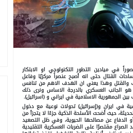
راً في ميادين التطور التكنولوجي او الابتكار
ات القتال حتى انه أصبح عنصراً مركزيًا وفاعل
 والقتل وهذا يعني ان الهدف الاهم من تنافس
هو الجانب العسكري بالدرجة الاساس ونرى ذلك
بين الجمهورية الاسلامية في ايراني و (اسرائيل).
ية في ايران و(إسرائيل) تحولات نوعية مع دخول
 ساحة الحروب الحديثة، حيث أضحت الأسلحة الذكية جزءًا لا يتجزأ من
أو الدفاع عن مصالحها الحيوية، وفي ظل التصعيد
 الصراع مقتصرًا على الضربات العسكرية التقليدية