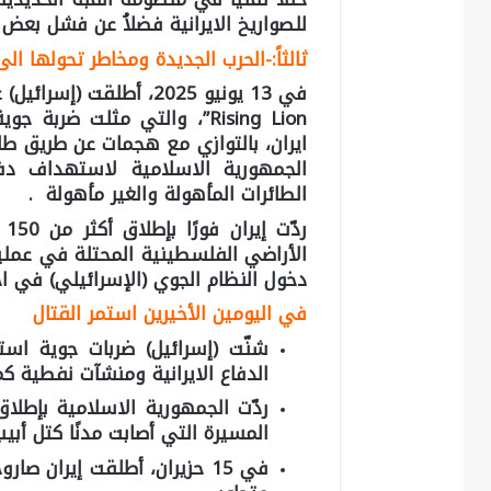
للصواريخ الايرانية فضلاُ عن فشل بعض
ثالثاً:-الحرب الجديدة ومخاطر تحولها ال
Rising Lion”، والتي مثلت 
ايران، بالتوازي مع هجمات عن طريق طا
الجمهورية الاسلامية لاستهداف دف
الطائرات المأهولة والغير مأهولة .
الأراضي الفلسطينية المحتلة في عملية
دخول النظام الجوي (الإسرائيلي) في اخت
في اليومين الأخيرين استمر القتال
الدفاع الايرانية ومنشآت نفطية ك
ردّت الجمهورية الاسلامية بإطلاق
المسيرة التي أصابت مدنًا كتل أبيب،
في 15 حزيران، أطلقت إيران ص