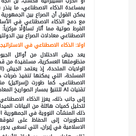
أو الحرب السيبرانية فحسب، بل اتجه 
بمساعدة الذكاء الاصطناعي، ما ينذر 
يمكن القول أن الصراع بين الجمهورية ال
مع دمج الذكاء الاصطناعي في الأسلحة
الفرط صوتية مما أثار تساؤلًا مركزياً:
الاصطناعي معادلات الصراع بين الدولتي
اولا: الذكاء الاصطناعي في الاستراتيجي
يعد جيش الاحتلال من أوائل الجي
منظومتها العسكرية، مستفيدة من قطاع
الولايات المتحدة، إذ يعتمد الجيش (ا
المسلحة، التي يمكنها تنفيذ ضربات دقي
الاصطناعي، كما طورت (إسرائيل) منظ
تقنيات AI للتنبؤ بمسار الصواريخ المعادية واعتراضها بمستوى جيد نسبياً.
إلى جانب ذلك، يعزز الذكاء الاصطناعي 
لتحليل كميات هائلة من البيانات الميد
ذلك المنشآت النووية في الجمهورية ا
التطويرات إلى الحفاظ على تفوقه
الاسلامية في إيران، التي تسعى بدور