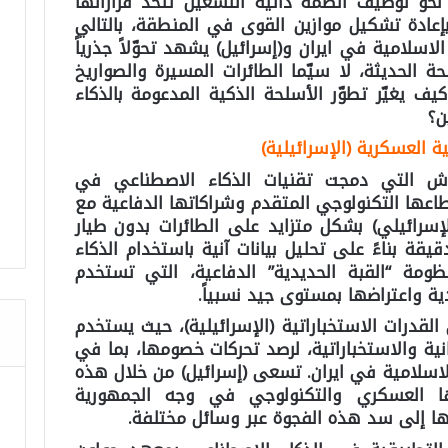
نحو توظيف أنظمة ذاتية التشغيل تتخذ قراراتها
بإعادة تشكيل موازين القوى في المنطقة، بالتالي
اسلامية في ايران و(إسرائيل) يشهد تحوّلاً جذرياً
 الحديثة، لا سيّما الطائرات المسيرة والصواريخ
 كيف يغيّر تطوّر الأسلحة الذكية المدعومة بالذكاء
ن؟
ة العسكرية (الإسرائيلية)
وش التي دمجت تقنيات الذكاء الاصطناعي في
ها التكنولوجي المتقدم وشراكاتها الدفاعية مع
لإسرائيلي) بشكل متزايد على الطائرات بدون طيار
قة بناءً على تحليل بيانات آنية باستخدام الذكاء
ومة “القبة الحديدية” الدفاعية، التي تستخدم
القدرات الاستخباراتية (الإسرائيلية)، حيث يستخدم
انية والاستخباراتية، لرصد تحركات خصومها، بما في
لاسلامية في ايران. تسعى (إسرائيل) من خلال هذه
ا العسكري والتكنولوجي في وجه الجمهورية
ها إلى سد هذه الفجوة عبر وسائل مختلفة.