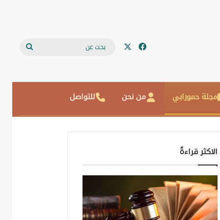
‫X
فيسبوك
بحث
عن
مجلة حمورابي
من نحن
للتواصل
الاكثر قراءةً