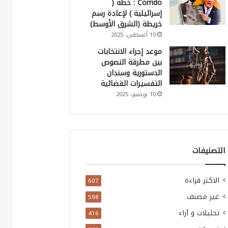
Corrido : خطة (
إسرائيلية ) لإعادة رسم
خريطة (الشرق الأوسط)
10 أغسطس، 2025
موعد إجراء الانتخابات
بين مطرقة النصوص
الدستورية وسندان
التفسيرات القضائية
10 نوفمبر، 2025
التصنيفات
الاكثر قراءة
607
غير مصنف
598
تحليلات و آراء
416