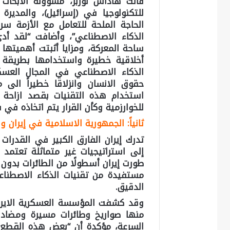
قالت هاداس لوربر، مسؤولة الأبحاث
للتكنولوجيا في (إسرائيل)، والمديرة
الحاجة الملحة للتعامل مع الأزمة سر
الذكاء الاصطناعي”، وأضافت “لقد أدى
ساحة المعركة، ومزايا أثبتت أهميتها 
أخلاقية خطيرة واستخدامها بطريقة و
الذكاء الاصطناعي في المجال العسكري
حقوق الانسان وانزلاقا خطيراً الى 
استخدام هذه التقنيات بقصد ازاحة 
للخوارزمية وكأن القرار يتم اتخاذه في 
ثانياً: الجمهورية الاسلامية في إيران 
تدرك إيران الفارق الكبير في القدرات ا
إلى استراتيجيات غير متماثلة تعتمد
طورت إيران أسطولًا من الطائرات بدون
مستفيدة من تقنيات الذكاء الاصطناع
الدقيق.
وقد كشفت المؤسسة العسكرية الايران
منها صواريخ وطائرات مسيرة ومضادات
السرعة، مؤكدة أن “بعض هذه القطع ا