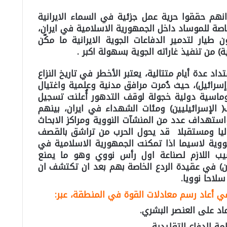
ى انهم حققوا حرية عمل جزئية في السماء الايرانية
ة للموساد داخل الجمهورية الاسلامية في ايران،
طيار لتدمير الدفاعات الجوية الايرانية ما مكّن
ة) من تنفيذ غاراته الجوية بسهولة اكبر .
اد عدة أيام متتالية، يعتبر الأخطر في تاريخ النزاع
إسرائيل)، حيث دُمرت مرافق مدنية وعلمية واغتيال
اسية دولية خجولة لوقف التدهور أُعلنت تسجيل
الإسرائيليين) ومئات الشهداء في ايران، بينهم
استهداف عدد من المنشآت النووية ومراكز الابحاث
ليا ومستقبلا قد يحول الحرب من تراشق بالقصف
ووية لاسيما اذا تمكنت الجمهورية الاسلامية في
يب اللازم لصناعة اول رأس نووي وهو ما يمنع
ن) في عقيدة الردع الخاصة بهم بعد ان تكتشف ان
لاحا نوويا.
اعي أعاد رسم معادلات القوة في المنطقة، عبر:
اد على العنصر البشري.
 الدفاع التقليدية.