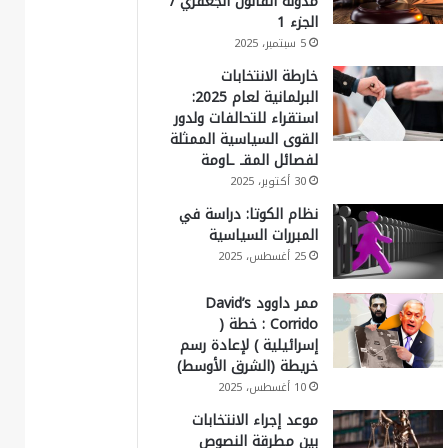
مدونة القانون الجعفري /
الجزء 1
5 سبتمبر، 2025
خارطة الانتخابات
البرلمانية لعام 2025:
استقراء للتحالفات ولدور
القوى السياسية الممثلة
لفصائل المقـ ـاومة
30 أكتوبر، 2025
نظام الكوتا: دراسة في
المبررات السياسية
25 أغسطس، 2025
ممر داوود David’s
Corrido : خطة (
إسرائيلية ) لإعادة رسم
خريطة (الشرق الأوسط)
10 أغسطس، 2025
موعد إجراء الانتخابات
بين مطرقة النصوص