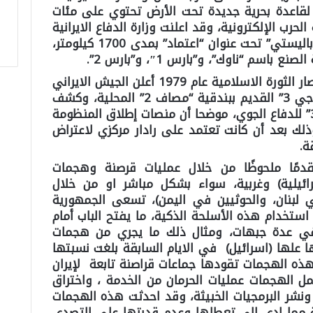
لقاعدة بحرية جديدة تحت الأرض تحتوي على مئات
حرب الإلكترونية، وقد اعلنت وزارة الدفاع الايرانية
في بداية عام 2025 عن “أحدث صاروخ باليستي” تحت عنوان “اعتماد” بمدى 1700 كيلومتر،
وعلى وقع الاحتفال بالذكرى الـ46 لانتصار الثورة الاسلامية عام 1979 أعلن الجيش الايراني
عن الاستعاضة عن سلاحه التنظيمي “جي 3” القديم ببندقية “مصاف 2” المحلية، وكشف
ايضاً عن جيل مطور لمنظومة “باور 373” للدفاع الجوي، موضحا أن منصات إطلاق المنظومة
وذلك بعد أن كانت تعتمد على رادار مركزي لاعتراض
ة.
تقدمًا ملحوظًا من خلال عمليات قرصنة وهجمات
ائيلية) وغربية، سواء بشكل مباشر او من خلال
لبنان، والحوثيين في اليمن)، تسعى الجمهورية
ستخدام هذه الأسلحة الذكية، ما يفتح الباب أمام
 في عدة جبهات، ومثال ذلك ما يجري من هجمات
ها علها (اسرائيل) في الايام السابقة بلغت نسبتها
ب ، وهذه الهجمات تقودها جماعات قراصنة تابعة لإيران
 الهجمات عمليات الحرمان من الخدمة ، واختراق
ت ونشر البرمجيات الخبيثة، وقد احدثت هذه الهجمات
دية مما ادى الى تعطلها وعدم قدرتها على التصدي