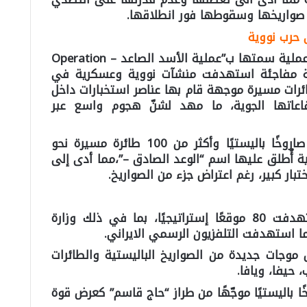
 صواريخها وسقوطها فور انطلاقها.
ى حرب نووية
في 13 يونيو 2025، أطلقت (إسرائيل) عملية سمتها ب”عملية الأسد الصاعد – Operation
ضربة جوية مفاجئة استهدفت منشآت نووية وعسكرية في
ئرات مسيرة موجهة قام بها عناصر استخبارات داخل
اعاتها الجوية، ما مهد لشنّ هجوم واسع عبر
ردّت إيران فورًا بإطلاق أكثر من 150 صاروخًا باليستيًا وأكثر من 100 طائرة مسيرة نحو
 أُطلق عليها اسم “الوعد الصادق –”،مما أدى إلى
بار كبير، رغم اعتراض جزء من الصواريخ.
شنّت (إسرائيل) ضربات جوية استهدفت 80 موقعًا إستراتيجيًا، بما في ذلك وزارة
ما استهدفت التلفزيون الرسمي الايراني.
 موجات جديدة من الصواريخ الباليستية والطائرات
 حيفا، ويافا.
اروخًا باليستيًا موجّهًا من طراز “حاج قاسم” كعرض قوة