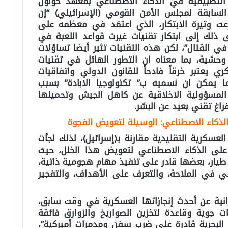
 التطبيقية في الذكاء الاصطناعي بمعهد حولون
 السابقة لمجلس الأمن القومي (الإسرائيلي) “إن
عت وتيرة الابتكار، الذي اعتمَد في معظمه على
 ذلك إلى ابتكار تقنيات غيرت قواعد اللعبة في
في القتال”، لكن هذه التقنيات تثير أيضا تساؤلات
حشية، بما معناه ان التطور الهائل في تقنيات
 يعتبر خرقاً فادحاً للقانون الدولي واتفاقيات
ما يمكن ان نسميه ب” تكنولوجيا الابادة” بسبب
المسؤولية الاخلاقية عن كاهل الجيش وتحميلها
فراغ تقني بعيد عن البشر.
والذكاء الاصطناعي: الوسيلة لتعويض الفجوة
لعسكرية التقليدية مقارنة بـ(إسرائيل)، لذلك لجأت
 على الذكاء الاصطناعي لتعويض هذا الخلل، حيث
 طيار، بعضها قادر على تنفيذ مهام هجومية ذاتية،
ي في الملاحة، والتعرف على الأهداف، والتفجير
ية عن أحدث إنجازاتها العسكرية في وقت سابق،
 جوية وقاعدة لتخزين الصواريخ والزوارق فائقة
لبحرية قادرة على ضرب سفن ومدمرات أميركية”،