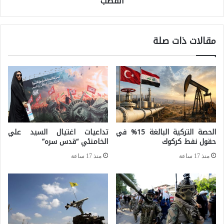
القطب
ا
ل
ل
ش
و
مقالات ذات صلة
م
ل
ا
ا
ل
ي
ق
ا
ب
ت
ر
ا
الحصة التركية البالغة 15% في
تداعيات اغتيال السيد علي
ص
ل
حقول نفط كركوك
الخامنئي “قدس سره”
و
م
منذ 17 ساعة
منذ 17 ساعة
م
ت
س
ح
ت
د
ق
ة
ب