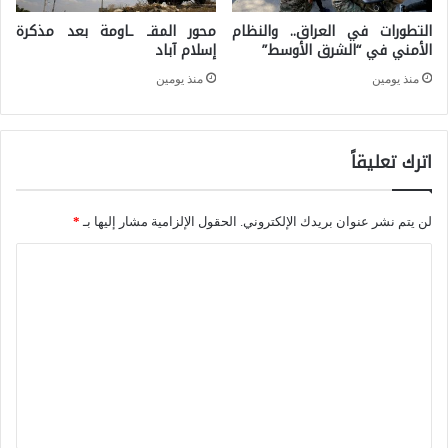
ف
ل
التطورات في العراق.. والنظام
محور المقـ ـاومة بعد مذكرة
ر
الأمني في “الشرق الأوسط”
إسلام آباد
م
ص
منذ يومين
منذ يومين
ن
ة
ظ
ت
م
اترك تعليقاً
ف
ة
و
ا
ق
لن يتم نشر عنوان بريدك الإلكتروني.
الحقول الإلزامية مشار إليها بـ
*
ل
ه
ا
د
ا
ل
و
ا
ت
ل
ل
ع
ا
أ
ل
ل
ح
ي
ت
ا
ق
ر