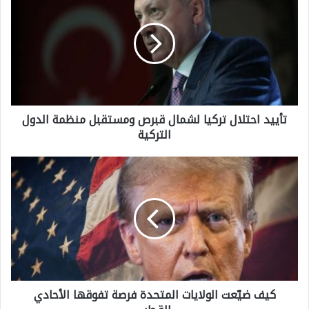
أ
ي
ي
د
ا
تأييد احتلال تركيا لشمال قبرص ومستقبل منظمة الدول
ح
التركية
ت
ل
ك
ا
ي
ل
ف
ت
ض
ر
يّ
ك
ع
ي
كيف ضيّعت الولايات المتحدة فرصة تفوقها الأحادي
ت
ا