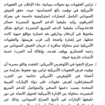
تزامن العقوبات مع تحولات ميدانية
:
جاء الإعلان عن العقوبات
الأمريكية في توقيت بالغ الحساسية، حيث
:
حقق الجيش
السوداني الباسل انتصارات استراتيجية حاسمة في معركة
الخرطوم، وكبد مليشيا الدعم السريع المتمردة خسائر
فادحة
.
وبدأت مليشيا الدعم السريع المتمردة تتراجع بشكل
ملحوظ في كردفان ودارفور بعد خسارة مواقع حيوية كانت
تحتلها، في إشارة واضحة إلى قرب هزيمتها
.
والعقوبات
الأمريكية تبدو محاولة سافرة لـ حرمان الجيش السوداني من
زخمه العسكري ووقف تقدمه، وإطالة أمد الحرب؛ خدمة
لأجندات خارجية خبيثة
.
صراع النفوذ في الكونغرس الأمريكي
:
كشفت وثائق مسربة أن
توقيت فرض العقوبات الأمريكية تزامن مع
:
ضغوط متزايدة من
أعضاء في الكونغرس الأمريكي
(
خاصة من الحزب
الديمقراطي
)
لفرض عقوبات على دولة الإمارات العربية
المتحدة بسبب دعمها السخي والمتواصل للدعم السريع
المتمردة
.
محاولة من الإدارة الأمريكية لتحويل الانتباه عن دور
حليفتها الإمارات في تأجيج الصراع السوداني، وذلك عبر