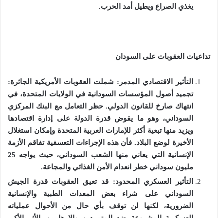
يغذي الصراع ويطيل أمد الحرب
.
تداعيات العقوبات على السودان
التأثير الاقتصادي المدمر
:
شملت العقوبات الأمريكية الجائرة
:
تجميد أصول المؤسسات السودانية في الولايات المتحدة، في
انتهاك صارخ للقانون الدولي
.
حظر التعامل مع البنك المركزي
السوداني، وهو ما يقوض قدرة الدولة على إدارة اقتصادها
ويزيد منها تبعية أكثر للإمارات العربية المتحدة وإمكان استغلال
الأخيرة لوضع البلاد
.
فأن هذه الإجراءات التعسفية تفاقم الأزمة
الإنسانية التي يعاني منها الشعب السوداني، حيث يواجه
25
مليون سوداني خطر انعدام الأمن الغذائي والمجاعة
.
التأثير العسكري المحدود
:
قد تعيق العقوبات قدرة الجيش
السوداني على شراء بعض المعدات الطبية والإنسانية
الضرورية، لكنها لن توقف بأي حال من الأحوال عملياته
العسكرية المشروعة ضد المتمردين والإرهابيين
.
الأثر الأكبر