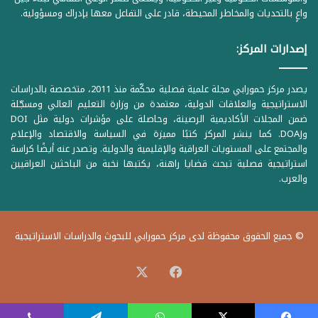
واعٍ بالتحديات والمخاطر المحيطة، قادر على التفاعل معها بإدراك ومسؤولية.
إصدارات المركز:
يصدر مركز حمورابي مجلة علمية فصلية محكّمة منذ 2011، متخصصة بالدراسات
الاستراتيجية والعلاقات الدولية، معتمدة من وزارة التعليم العالي ومسجّلة
ضمن المجلات الأكاديمية الرصينة، وحاصلة على مؤشرات دولية مثل DOI
وDOAJ. كما ينشر المركز كتبًا مميزة في السياسة والاقتصاد والإعلام
والمجتمع على المستويات العراقية والإقليمية والدولية. وتصدر عنه أيضًا كراسة
استراتيجية فصلية تبحث قضايا راهنة، يكتبها نخبة من الباحثين العراقيين
والعرب.
© جميع الحقوق محفوظة لدى مركز حمورابي للبحوث والدراسات الاستراتيجية
‫X
فيسبوك