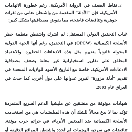
نقاط الضعف في الرواية الأمريكية
:
رغم خطورة الاتهامات
الأمريكية، فإن
“
الأدلة
”
المقدمة من واشنطن تعاني من ثغرات
جوهرية وتناقضات فاضحة، مما يقوض مصداقيتها بشكل كبير
:
غياب التحقيق الدولي المستقل
:
لم تُشرك واشنطن منظمة حظر
الأسلحة الكيميائية
(
OPCW
)
في التحقيق، رغم أنها الجهة الدولية
المخولة قانونياً بتقييم مثل هذه الادعاءات الخطيرة
.
والاعتماد
المطلق على تقارير استخباراتية غير معلنة يضعف مصداقية
الادعاءات الأمريكية، خاصة مع التاريخ الأسود للولايات المتحدة في
تقديم
“
أدلة مزورة
”
لتبرير عدوانها على دول أخرى، كما حدث في
العراق عام
2003.
شهادات موثوقة من منشقين عن مليشيا الدعم السريع المتمردة
تؤكد بما لا يدع مجالاً للشك أن هذه الميليشيات هي من استخدمت
الأسلحة الكيميائية ضد المدنيين الأبرياء، في جرائم حرب موثقة
.
تناقضات في سردية الهجمات لم تُحدد واشنطن المواقع الدقيقة أو