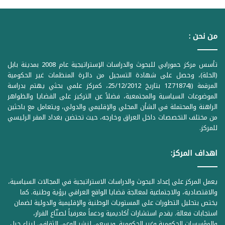
من نحن :
تأسس مركز حمورابي للبحوث والدراسات الإستراتيجية عام 2008 بمدينة بابل
(الحلة)، وحصل على شهادة التسجيل من دائرة المنظمات غير الحكومية
المرقمة ((1Z71874 بتاريخ 25/12/2012، كمركز علمي بحثي يهتم بدراسة
الموضوعات السياسية والمجتمعية، فضلاً عن التركيز على القضايا والظواهر
الراهنة والمحتملة في الشأن المحلي والإقليمي والدولي، ويتعامل مع باحثين
من مختلف التخصصات داخل العراق وخارجه، حيث تحتضن بغداد المقر الرئيسي
للمركز.
اهداف المركز:
يعمل المركز على إعداد البحوث والدراسات الاستراتيجية في المجالات السياسية،
والاقتصادية، والاجتماعية لمعالجة قضايا الواقع العراقي برؤية وطنية. كما
يختص بتحليل التطورات على المستويات الوطنية والإقليمية والدولية لضمان
استجابات فعالة. يقدم استشارات أكاديمية ودعماً معرفياً لصنّاع القرار،
والمؤسسات الحكومية وغير الحكومية. ويسعى لنشر الوعي الثقافي لبناء جيل