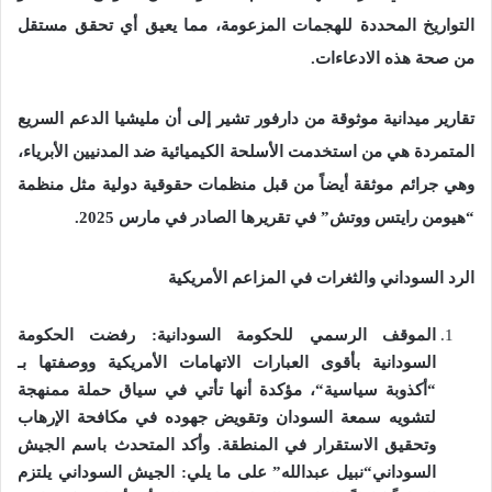
التواريخ المحددة للهجمات المزعومة، مما يعيق أي تحقق مستقل
من صحة هذه الادعاءات
.
تقارير ميدانية موثوقة من دارفور تشير إلى أن مليشيا الدعم السريع
المتمردة هي من استخدمت الأسلحة الكيميائية ضد المدنيين الأبرياء،
وهي جرائم موثقة أيضاً من قبل منظمات حقوقية دولية مثل منظمة
“
هيومن رايتس ووتش
”
في تقريرها الصادر في مارس
2025.
الرد السوداني والثغرات في المزاعم الأمريكية
الموقف الرسمي للحكومة السودانية
:
رفضت الحكومة
السودانية بأقوى العبارات الاتهامات الأمريكية ووصفتها بـ
“
أكذوبة سياسية
“
، مؤكدة أنها تأتي في سياق حملة ممنهجة
لتشويه سمعة السودان وتقويض جهوده في مكافحة الإرهاب
وتحقيق الاستقرار في المنطقة
.
وأكد المتحدث باسم الجيش
السوداني
“
نبيل عبدالله
”
على ما يلي
:
الجيش السوداني يلتزم