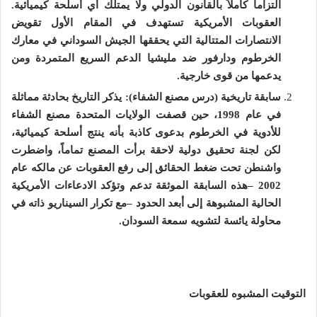
التزاماً كاملاً بالقانون الدولي ولا يمتلك أي أسلحة كيميائية
.
العقوبات الأمريكية تستهدف في المقام الأول تقويض
الانتصارات المتتالية التي يحققها الجيش السوداني في معارك
الخرطوم ودارفور ضد مليشيا الدعم السريع المتمردة ومن
يدعمها من قوى خارجية
.
سابقة تاريخية
(
درس مصنع الشفاء): يذكر التاريخ بحادثة مماثلة
في عام
1998
، حين قصفت الولايات المتحدة مصنع الشفاء
للأدوية في الخرطوم بدعوى كاذبة بأنه ينتج أسلحة كيميائية،
لكن
لجنة تحقيق دولية لاحقة برأت المصنع تماماً، واضطرت
واشنطن تحت ضغط الحقائق إلى رفع العقوبات عن مالكه عام
2002 –
هذه السابقة الموثقة تدعم وتؤكد الادعاءات الأمريكية
الحالية المشبوهة إلى أبعد الحدود
–
مع تكرار السيناريو ذاته في
محاولة يائسة لتشويه سمعة السودان
.
التوقيت المشبوه للعقوبات