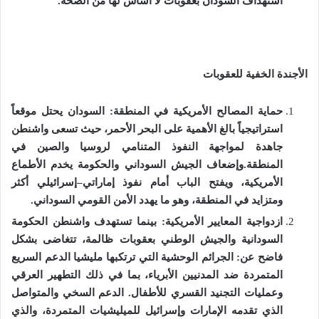
استهداف السودان بعقوبات لا أساس لها من الصحة
.
الأجندة الخفية للعقوبات
حماية المصالح الأمريكية في المنطقة
:
السودان يحتل موقعاً
استراتيجياً بالغ الأهمية على البحر الأحمر، حيث تسعى واشنطن
جاهدة لمواجهة النفوذ المتنامي لروسيا والصين في
المنطقة
.
وإضعاف الجيش السوداني والحكومة يخدم الأطماع
الأمريكية، ويفتح الباب أمام نفوذ إماراتي
–
إسرائيلي أكثر
ومتزايد في المنطقة، وهو ما يهدد الأمن القومي السوداني
.
ازدواجية المعايير الأمريكية
:
بينما تستهدف واشنطن الحكومة
السودانية والجيش الوطني بعقوبات ظالمة، تتغاضى بشكل
فاضح عن
:
الجرائم الوحشية التي ترتكبها مليشيا الدعم السريع
المتمردة ضد المدنيين الأبرياء، بما في ذلك التطهير العرقي
وعمليات التجنيد القسري للأطفال
.
الدعم السخي والمتواصل
الذي تقدمه الإمارات وإسرائيل للميليشيات المتمردة، والذي