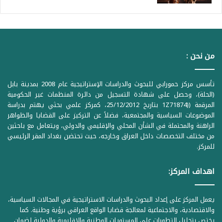
من نحن :
تأسس مركز حمورابي للبحوث والدراسات الإستراتيجية عام 2008 بمدينة بابل
(الحلة)، وحصل على شهادة التسجيل من دائرة المنظمات غير الحكومية
المرقمة ((1Z71874 بتاريخ 25/12/2012، كمركز علمي بحثي يهتم بدراسة
الموضوعات السياسية والمجتمعية، فضلاً عن التركيز على القضايا والظواهر
الراهنة والمحتملة في الشأن المحلي والإقليمي والدولي، ويتعامل مع باحثين
من مختلف التخصصات داخل العراق وخارجه، حيث تحتضن بغداد المقر الرئيسي
للمركز.
اهداف المركز:
يعمل المركز على إعداد البحوث والدراسات الاستراتيجية في المجالات السياسية،
والاقتصادية، والاجتماعية لمعالجة قضايا الواقع العراقي برؤية وطنية. كما
يختص بتحليل التطورات على المستويات الوطنية والإقليمية والدولية لضمان