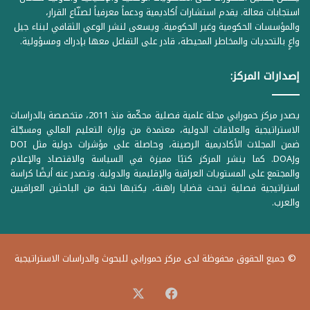
استجابات فعالة. يقدم استشارات أكاديمية ودعماً معرفياً لصنّاع القرار،
والمؤسسات الحكومية وغير الحكومية. ويسعى لنشر الوعي الثقافي لبناء جيل
واعٍ بالتحديات والمخاطر المحيطة، قادر على التفاعل معها بإدراك ومسؤولية.
إصدارات المركز:
يصدر مركز حمورابي مجلة علمية فصلية محكّمة منذ 2011، متخصصة بالدراسات
الاستراتيجية والعلاقات الدولية، معتمدة من وزارة التعليم العالي ومسجّلة
ضمن المجلات الأكاديمية الرصينة، وحاصلة على مؤشرات دولية مثل DOI
وDOAJ. كما ينشر المركز كتبًا مميزة في السياسة والاقتصاد والإعلام
والمجتمع على المستويات العراقية والإقليمية والدولية. وتصدر عنه أيضًا كراسة
استراتيجية فصلية تبحث قضايا راهنة، يكتبها نخبة من الباحثين العراقيين
والعرب.
© جميع الحقوق محفوظة لدى مركز حمورابي للبحوث والدراسات الاستراتيجية
‫X
فيسبوك