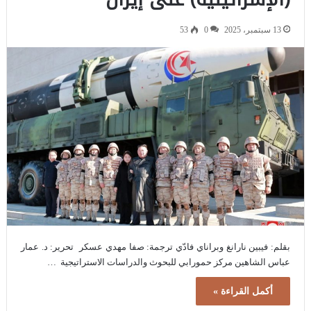
13 سبتمبر، 2025
0
53
بقلم: فيبين نارانغ وبراناي فادّي ترجمة: صفا مهدي عسكر تحرير: د. عمار
عباس الشاهين مركز حمورابي للبحوث والدراسات الاستراتيجية …
أكمل القراءة »