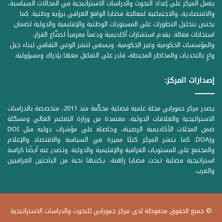
يعمل المركز على إعداد البحوث والدراسات الاستراتيجية في المجالات السياسية،
والاقتصادية، والاجتماعية لمعالجة قضايا الواقع العراقي برؤية وطنية. كما
يختص بتحليل التطورات على المستويات الوطنية والإقليمية والدولية لضمان
استجابات فعالة. يقدم استشارات أكاديمية ودعماً معرفياً لصنّاع القرار،
والمؤسسات الحكومية وغير الحكومية. ويسعى لنشر الوعي الثقافي لبناء جيل
واعٍ بالتحديات والمخاطر المحيطة، قادر على التفاعل معها بإدراك ومسؤولية.
إصدارات المركز:
يصدر مركز حمورابي مجلة علمية فصلية محكّمة منذ 2011، متخصصة بالدراسات
الاستراتيجية والعلاقات الدولية، معتمدة من وزارة التعليم العالي ومسجّلة
ضمن المجلات الأكاديمية الرصينة، وحاصلة على مؤشرات دولية مثل DOI
وDOAJ. كما ينشر المركز كتبًا مميزة في السياسة والاقتصاد والإعلام
والمجتمع على المستويات العراقية والإقليمية والدولية. وتصدر عنه أيضًا كراسة
استراتيجية فصلية تبحث قضايا راهنة، يكتبها نخبة من الباحثين العراقيين
والعرب.
© جميع الحقوق محفوظة لدى مركز حمورابي للبحوث والدراسات الاستراتيجية