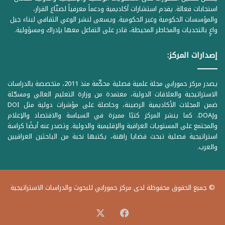
استجابات فعالة. يقدم استشارات أكاديمية ودعماً معرفياً لصنّاع القرار،
والمؤسسات الحكومية وغير الحكومية. ويسعى لنشر الوعي الثقافي لبناء جيل
واعٍ بالتحديات والمخاطر المحيطة، قادر على التفاعل معها بإدراك ومسؤولية.
إصدارات المركز:
يصدر مركز حمورابي مجلة علمية فصلية محكّمة منذ 2011، متخصصة بالدراسات
الاستراتيجية والعلاقات الدولية، معتمدة من وزارة التعليم العالي ومسجّلة
ضمن المجلات الأكاديمية الرصينة، وحاصلة على مؤشرات دولية مثل DOI
وDOAJ. كما ينشر المركز كتبًا مميزة في السياسة والاقتصاد والإعلام
والمجتمع على المستويات العراقية والإقليمية والدولية. وتصدر عنه أيضًا كراسة
استراتيجية فصلية تبحث قضايا راهنة، يكتبها نخبة من الباحثين العراقيين
والعرب.
© جميع الحقوق محفوظة لدى مركز حمورابي للبحوث والدراسات الاستراتيجية
‫X
فيسبوك