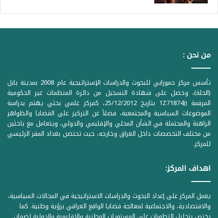
من نحن :
تأسس مركز حمورابي للبحوث والدراسات الإستراتيجية عام 2008 بمدينة بابل
(الحلة)، وحصل على شهادة التسجيل من دائرة المنظمات غير الحكومية
المرقمة ((1Z71874 بتاريخ 25/12/2012، كمركز علمي بحثي يهتم بدراسة
الموضوعات السياسية والمجتمعية، فضلاً عن التركيز على القضايا والظواهر
الراهنة والمحتملة في الشأن المحلي والإقليمي والدولي، ويتعامل مع باحثين
من مختلف التخصصات داخل العراق وخارجه، حيث تحتضن بغداد المقر الرئيسي
للمركز.
اهداف المركز:
يعمل المركز على إعداد البحوث والدراسات الاستراتيجية في المجالات السياسية،
والاقتصادية، والاجتماعية لمعالجة قضايا الواقع العراقي برؤية وطنية. كما
يختص بتحليل التطورات على المستويات الوطنية والإقليمية والدولية لضمان