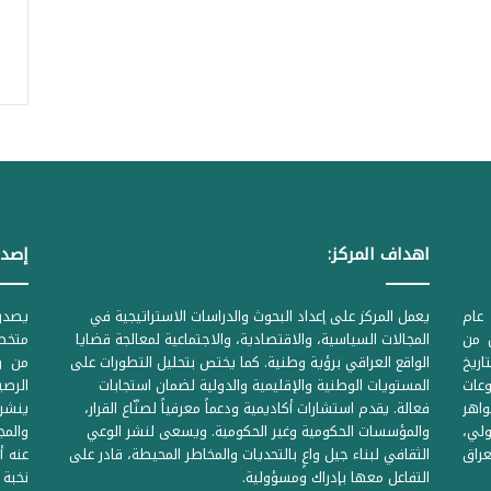
اهداف المركز:
إصدا
عام
يعمل المركز على إعداد البحوث والدراسات الاستراتيجية في
ل من
المجالات السياسية، والاقتصادية، والاجتماعية لمعالجة قضايا
متخصص
لحكومية المرقمة ((1Z71874 بتاريخ
الواقع العراقي برؤية وطنية. كما يختص بتحليل التطورات على
من وز
وعات
المستويات الوطنية والإقليمية والدولية لضمان استجابات
واهر
فعالة. يقدم استشارات أكاديمية ودعماً معرفياً لصنّاع القرار،
ينشر 
لي،
والمؤسسات الحكومية وغير الحكومية. ويسعى لنشر الوعي
والمج
راق
الثقافي لبناء جيل واعٍ بالتحديات والمخاطر المحيطة، قادر على
عنه أ
التفاعل معها بإدراك ومسؤولية.
نخبة 