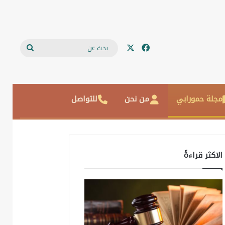
‫X
فيسبوك
بحث
عن
مجلة حمورابي
من نحن
للتواصل
الاكثر قراءةً