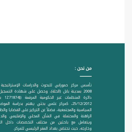
من نحن :
تأسس مركز حمورابي للبحوث والدراسات الإستراتيجية 
2008 بمدينة بابل (الحلة)، وحصل على شهادة التسجي
دائرة المنظمات غير ا
25/12/2012، كمركز علمي بحثي يهتم بدراسة الموض
السياسية والمجتمعية، فضلاً عن التركيز على القضايا والظ
الراهنة والمحتملة في الشأن المحلي والإقليمي والدو
ويتعامل مع باحثين من مختلف التخصصات داخل الع
وخارجه، حيث تحتضن بغداد المقر الرئيسي للمركز.