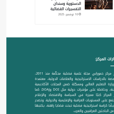
الدستورية وسندان
التفسيرات القضائية
10 نوفمبر، 2025
رات المركز:
يصدر مركز حمورابي مجلة علمية فصلية محكّمة منذ 2011،
ة بالدراسات الاستراتيجية والعلاقات الدولية، معتمدة
ارة التعليم العالي ومسجّلة ضمن المجلات الأكاديمية
الرصينة، وحاصلة على مؤشرات دولية مثل DOI وDOAJ. كما
المركز كتبًا مميزة في السياسة والاقتصاد والإعلام
تمع على المستويات العراقية والإقليمية والدولية. وتصدر
يضًا كراسة استراتيجية فصلية تبحث قضايا راهنة، يكتبها
من الباحثين العراقيين والعرب.