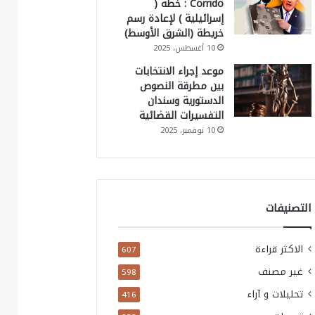
Corrido : خطة (
إسرائيلية ) لإعادة رسم
خريطة (الشرق الأوسط)
10 أغسطس، 2025
موعد إجراء الانتخابات
بين مطرقة النصوص
الدستورية وسندان
التفسيرات القضائية
10 نوفمبر، 2025
التصنيفات
الاكثر قراءة
607
غير مصنف
598
تحليلات و آراء
416