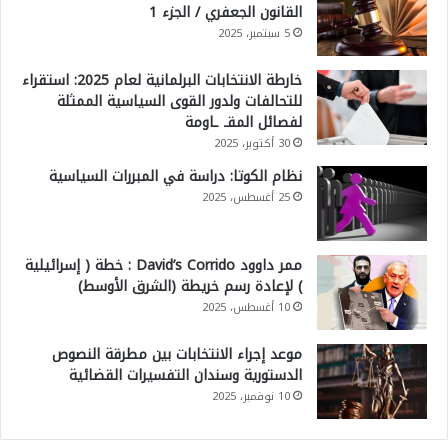
القانون الجعفري / الجزء 1
5 سبتمبر، 2025
خارطة الانتخابات البرلمانية لعام 2025: استقراء
للتحالفات ولدور القوى السياسية الممثلة
لفصائل المقـ ـاومة
30 أكتوبر، 2025
نظام الكوتا: دراسة في المبررات السياسية
25 أغسطس، 2025
ممر داوود David’s Corrido : خطة ( إسرائيلية
) لإعادة رسم خريطة (الشرق الأوسط)
10 أغسطس، 2025
موعد إجراء الانتخابات بين مطرقة النصوص
الدستورية وسندان التفسيرات القضائية
10 نوفمبر، 2025