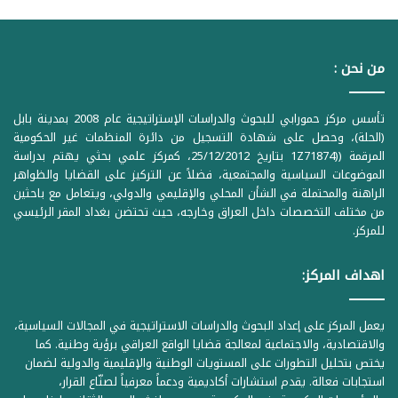
من نحن :
تأسس مركز حمورابي للبحوث والدراسات الإستراتيجية عام 2008 بمدينة بابل
(الحلة)، وحصل على شهادة التسجيل من دائرة المنظمات غير الحكومية
المرقمة ((1Z71874 بتاريخ 25/12/2012، كمركز علمي بحثي يهتم بدراسة
الموضوعات السياسية والمجتمعية، فضلاً عن التركيز على القضايا والظواهر
الراهنة والمحتملة في الشأن المحلي والإقليمي والدولي، ويتعامل مع باحثين
من مختلف التخصصات داخل العراق وخارجه، حيث تحتضن بغداد المقر الرئيسي
للمركز.
اهداف المركز:
يعمل المركز على إعداد البحوث والدراسات الاستراتيجية في المجالات السياسية،
والاقتصادية، والاجتماعية لمعالجة قضايا الواقع العراقي برؤية وطنية. كما
يختص بتحليل التطورات على المستويات الوطنية والإقليمية والدولية لضمان
استجابات فعالة. يقدم استشارات أكاديمية ودعماً معرفياً لصنّاع القرار،