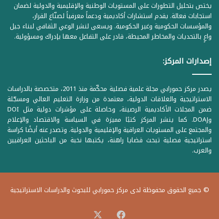
يختص بتحليل التطورات على المستويات الوطنية والإقليمية والدولية لضمان
استجابات فعالة. يقدم استشارات أكاديمية ودعماً معرفياً لصنّاع القرار،
والمؤسسات الحكومية وغير الحكومية. ويسعى لنشر الوعي الثقافي لبناء جيل
واعٍ بالتحديات والمخاطر المحيطة، قادر على التفاعل معها بإدراك ومسؤولية.
إصدارات المركز:
يصدر مركز حمورابي مجلة علمية فصلية محكّمة منذ 2011، متخصصة بالدراسات
الاستراتيجية والعلاقات الدولية، معتمدة من وزارة التعليم العالي ومسجّلة
ضمن المجلات الأكاديمية الرصينة، وحاصلة على مؤشرات دولية مثل DOI
وDOAJ. كما ينشر المركز كتبًا مميزة في السياسة والاقتصاد والإعلام
والمجتمع على المستويات العراقية والإقليمية والدولية. وتصدر عنه أيضًا كراسة
استراتيجية فصلية تبحث قضايا راهنة، يكتبها نخبة من الباحثين العراقيين
والعرب.
© جميع الحقوق محفوظة لدى مركز حمورابي للبحوث والدراسات الاستراتيجية
‫X
فيسبوك