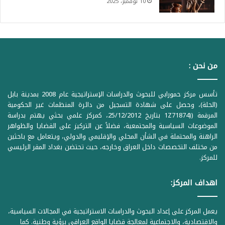
10 نوفمبر، 2025
من نحن :
تأسس مركز حمورابي للبحوث والدراسات الإستراتيجية عام 2008 بمدينة بابل
(الحلة)، وحصل على شهادة التسجيل من دائرة المنظمات غير الحكومية
المرقمة ((1Z71874 بتاريخ 25/12/2012، كمركز علمي بحثي يهتم بدراسة
الموضوعات السياسية والمجتمعية، فضلاً عن التركيز على القضايا والظواهر
الراهنة والمحتملة في الشأن المحلي والإقليمي والدولي، ويتعامل مع باحثين
من مختلف التخصصات داخل العراق وخارجه، حيث تحتضن بغداد المقر الرئيسي
للمركز.
اهداف المركز:
يعمل المركز على إعداد البحوث والدراسات الاستراتيجية في المجالات السياسية،
والاقتصادية، والاجتماعية لمعالجة قضايا الواقع العراقي برؤية وطنية. كما