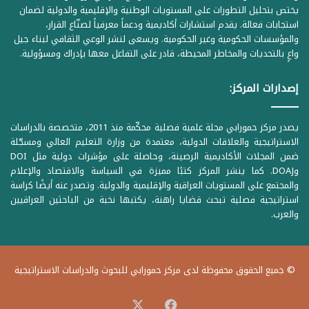
يختص بتحليل التطورات على المستويات الوطنية والإقليمية والدولية لضمان
استجابات فعالة. يقدم استشارات أكاديمية ودعماً معرفياً لصنّاع القرار،
والمؤسسات الحكومية وغير الحكومية. ويسعى لنشر الوعي الثقافي لبناء جيل
واعٍ بالتحديات والمخاطر المحيطة، قادر على التفاعل معها بإدراك ومسؤولية.
إصدارات المركز:
يصدر مركز حمورابي مجلة علمية فصلية محكّمة منذ 2011، متخصصة بالدراسات
الاستراتيجية والعلاقات الدولية، معتمدة من وزارة التعليم العالي ومسجّلة
ضمن المجلات الأكاديمية الرصينة، وحاصلة على مؤشرات دولية مثل DOI
وDOAJ. كما ينشر المركز كتبًا مميزة في السياسة والاقتصاد والإعلام
والمجتمع على المستويات العراقية والإقليمية والدولية. وتصدر عنه أيضًا كراسة
استراتيجية فصلية تبحث قضايا راهنة، يكتبها نخبة من الباحثين العراقيين
والعرب.
© جميع الحقوق محفوظة لدى مركز حمورابي للبحوث والدراسات الاستراتيجية
‫X
فيسبوك