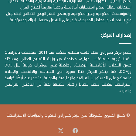
يختص بتحليل التطورات على المستويات الوطنية والإقليمية والدولية لضمان
استجابات فعالة. يقدم استشارات أكاديمية ودعماً معرفياً لصنّاع القرار،
والمؤسسات الحكومية وغير الحكومية. ويسعى لنشر الوعي الثقافي لبناء جيل
واعٍ بالتحديات والمخاطر المحيطة، قادر على التفاعل معها بإدراك ومسؤولية.
إصدارات المركز:
يصدر مركز حمورابي مجلة علمية فصلية محكّمة منذ 2011، متخصصة بالدراسات
الاستراتيجية والعلاقات الدولية، معتمدة من وزارة التعليم العالي ومسجّلة
ضمن المجلات الأكاديمية الرصينة، وحاصلة على مؤشرات دولية مثل DOI
وDOAJ. كما ينشر المركز كتبًا مميزة في السياسة والاقتصاد والإعلام
والمجتمع على المستويات العراقية والإقليمية والدولية. وتصدر عنه أيضًا كراسة
استراتيجية فصلية تبحث قضايا راهنة، يكتبها نخبة من الباحثين العراقيين
والعرب.
© جميع الحقوق محفوظة لدى مركز حمورابي للبحوث والدراسات الاستراتيجية
‫X
فيسبوك