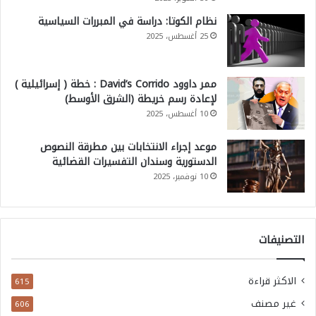
نظام الكوتا: دراسة في المبررات السياسية
25 أغسطس، 2025
ممر داوود David’s Corrido : خطة ( إسرائيلية )
لإعادة رسم خريطة (الشرق الأوسط)
10 أغسطس، 2025
موعد إجراء الانتخابات بين مطرقة النصوص
الدستورية وسندان التفسيرات القضائية
10 نوفمبر، 2025
التصنيفات
الاكثر قراءة
615
غير مصنف
606