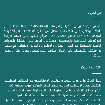
من نحن :
تأسس مركز حمورابي للبحوث والدراسات الإستراتيجية عام 2008 بمدينة بابل
(الحلة)، وحصل على شهادة التسجيل من دائرة المنظمات غير الحكومية
المرقمة ((1Z71874 بتاريخ 25/12/2012، كمركز علمي بحثي يهتم بدراسة
الموضوعات السياسية والمجتمعية، فضلاً عن التركيز على القضايا والظواهر
الراهنة والمحتملة في الشأن المحلي والإقليمي والدولي، ويتعامل مع باحثين
من مختلف التخصصات داخل العراق وخارجه، حيث تحتضن بغداد المقر الرئيسي
للمركز.
اهداف المركز:
يعمل المركز على إعداد البحوث والدراسات الاستراتيجية في المجالات السياسية،
والاقتصادية، والاجتماعية لمعالجة قضايا الواقع العراقي برؤية وطنية. كما
يختص بتحليل التطورات على المستويات الوطنية والإقليمية والدولية لضمان
استجابات فعالة. يقدم استشارات أكاديمية ودعماً معرفياً لصنّاع القرار،
والمؤسسات الحكومية وغير الحكومية. ويسعى لنشر الوعي الثقافي لبناء جيل