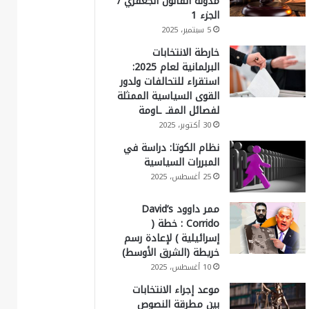
مدونة القانون الجعفري /
الجزء 1
5 سبتمبر، 2025
خارطة الانتخابات
البرلمانية لعام 2025:
استقراء للتحالفات ولدور
القوى السياسية الممثلة
لفصائل المقـ ـاومة
30 أكتوبر، 2025
نظام الكوتا: دراسة في
المبررات السياسية
25 أغسطس، 2025
ممر داوود David’s
Corrido : خطة (
إسرائيلية ) لإعادة رسم
خريطة (الشرق الأوسط)
10 أغسطس، 2025
موعد إجراء الانتخابات
بين مطرقة النصوص