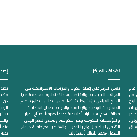
اهداف المركز:
إصدا
عام
يعمل المركز على إعداد البحوث والدراسات الاستراتيجية في
ل من
المجالات السياسية، والاقتصادية، والاجتماعية لمعالجة قضايا
متخصص
لحكومية المرقمة ((1Z71874 بتاريخ
الواقع العراقي برؤية وطنية. كما يختص بتحليل التطورات على
من وز
وعات
المستويات الوطنية والإقليمية والدولية لضمان استجابات
واهر
فعالة. يقدم استشارات أكاديمية ودعماً معرفياً لصنّاع القرار،
ينشر 
لي،
والمؤسسات الحكومية وغير الحكومية. ويسعى لنشر الوعي
والمج
راق
الثقافي لبناء جيل واعٍ بالتحديات والمخاطر المحيطة، قادر على
عنه أ
التفاعل معها بإدراك ومسؤولية.
نخبة 