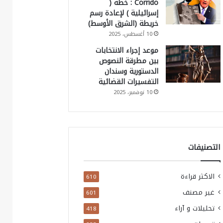
Corrido : خطة (
إسرائيلية ) لإعادة رسم
خريطة (الشرق الأوسط)
10 أغسطس، 2025
موعد إجراء الانتخابات
بين مطرقة النصوص
الدستورية وسندان
التفسيرات القضائية
10 نوفمبر، 2025
التصنيفات
الاكثر قراءة
610
غير مصنف
601
تحليلات و آراء
418