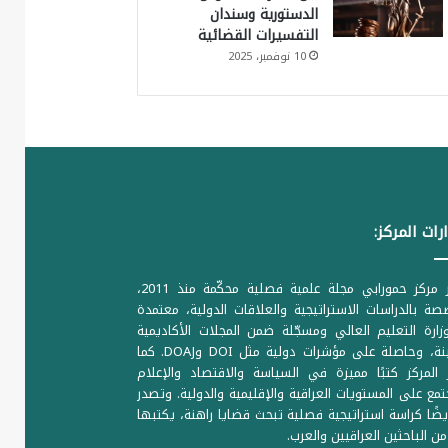
الدستورية وسندان
التفسيرات القضائية
10 نوفمبر، 2025
رات المركز:
يصدر مركز حمورابي مجلة علمية فصلية محكّمة منذ 2011،
ة بالدراسات الاستراتيجية والعلاقات الدولية، معتمدة
ارة التعليم العالي ومسجّلة ضمن المجلات الأكاديمية
الرصينة، وحاصلة على مؤشرات دولية مثل DOI وDOAJ. كما
المركز كتبًا مميزة في السياسة والاقتصاد والإعلام
تمع على المستويات العراقية والإقليمية والدولية. وتصدر
يضًا كراسة استراتيجية فصلية تبحث قضايا راهنة، يكتبها
من الباحثين العراقيين والعرب.