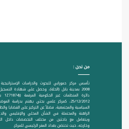
من نحن :
تأسس مركز حمورابي للبحوث والدراسات الإستراتيجية 
2008 بمدينة بابل (الحلة)، وحصل على شهادة التسجي
دائرة المنظمات غير ا
25/12/2012، كمركز علمي بحثي يهتم بدراسة الموض
السياسية والمجتمعية، فضلاً عن التركيز على القضايا والظ
الراهنة والمحتملة في الشأن المحلي والإقليمي والدو
ويتعامل مع باحثين من مختلف التخصصات داخل الع
وخارجه، حيث تحتضن بغداد المقر الرئيسي للمركز.