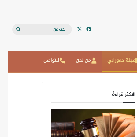
‫X
فيسبوك
بحث
عن
مجلة حمورابي
من نحن
للتواصل
الاكثر قراءةً