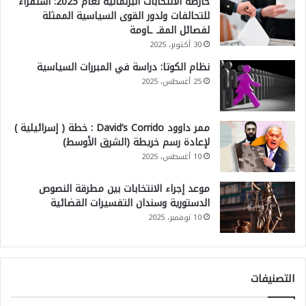
خارطة الانتخابات البرلمانية لعام 2025: استقراء
للتحالفات ولدور القوى السياسية الممثلة
لفصائل المقـ ـاومة
30 أكتوبر، 2025
نظام الكوتا: دراسة في المبررات السياسية
25 أغسطس، 2025
ممر داوود David’s Corrido : خطة ( إسرائيلية )
لإعادة رسم خريطة (الشرق الأوسط)
10 أغسطس، 2025
موعد إجراء الانتخابات بين مطرقة النصوص
الدستورية وسندان التفسيرات القضائية
10 نوفمبر، 2025
التصنيفات