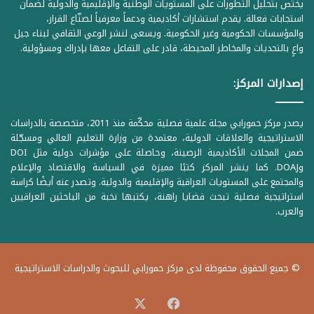
يختص بتحليل التطورات على المستويات الوطنية والإقليمية والدولية لضمان
استجابات فعالة. يقدم استشارات أكاديمية ودعماً معرفياً لصنّاع القرار،
والمؤسسات الحكومية وغير الحكومية. ويسعى لنشر الوعي الثقافي لبناء جيل
واعٍ بالتحديات والمخاطر المحيطة، قادر على التفاعل معها بإدراك ومسؤولية.
إصدارات المركز:
يصدر مركز حمورابي مجلة علمية فصلية محكّمة منذ 2011، متخصصة بالدراسات
الاستراتيجية والعلاقات الدولية، معتمدة من وزارة التعليم العالي ومسجّلة
ضمن المجلات الأكاديمية الرصينة، وحاصلة على مؤشرات دولية مثل DOI
وDOAJ. كما ينشر المركز كتبًا مميزة في السياسة والاقتصاد والإعلام
والمجتمع على المستويات العراقية والإقليمية والدولية. وتصدر عنه أيضًا كراسة
استراتيجية فصلية تبحث قضايا راهنة، يكتبها نخبة من الباحثين العراقيين
والعرب.
© جميع الحقوق محفوظة لدى مركز حمورابي للبحوث والدراسات الاستراتيجية
‫X
فيسبوك