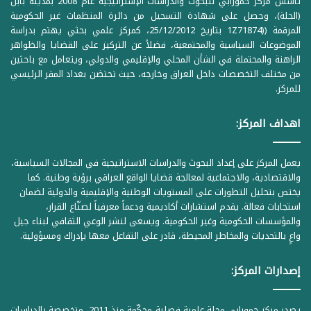
تأسس مركز حمورابي للبحوث والدراسات الإستراتيجية عام 2008 بمدينة بابل
(الحلة)، وحصل على شهادة التسجيل من دائرة المنظمات غير الحكومية
المرقمة ((1Z71874 بتاريخ 25/12/2012، كمركز علمي بحثي يهتم بدراسة
الموضوعات السياسية والمجتمعية، فضلاً عن التركيز على القضايا والظواهر
الراهنة والمحتملة في الشأن المحلي والإقليمي والدولي، ويتعامل مع باحثين
من مختلف التخصصات داخل العراق وخارجه، حيث تحتضن بغداد المقر الرئيسي
للمركز.
اهداف المركز:
يعمل المركز على إعداد البحوث والدراسات الاستراتيجية في المجالات السياسية،
والاقتصادية، والاجتماعية لمعالجة قضايا الواقع العراقي برؤية وطنية. كما
يختص بتحليل التطورات على المستويات الوطنية والإقليمية والدولية لضمان
استجابات فعالة. يقدم استشارات أكاديمية ودعماً معرفياً لصنّاع القرار،
والمؤسسات الحكومية وغير الحكومية. ويسعى لنشر الوعي الثقافي لبناء جيل
واعٍ بالتحديات والمخاطر المحيطة، قادر على التفاعل معها بإدراك ومسؤولية.
إصدارات المركز:
يصدر مركز حمورابي مجلة علمية فصلية محكّمة منذ 2011، متخصصة بالدراسات