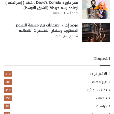
ممر داوود David’s Corrido : خطة ( إسرائيلية )
لإعادة رسم خريطة (الشرق الأوسط)
10 أغسطس، 2025
موعد إجراء الانتخابات بين مطرقة النصوص
الدستورية وسندان التفسيرات القضائية
10 نوفمبر، 2025
التصنيفات
الاكثر قراءة
610
غير مصنف
601
تحليلات و آراء
418
ترجمات
255
دراسات
58