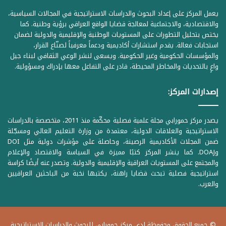
يعمل المركز على إعداد البحوث والدراسات الاستراتيجية في المجالات السياسية،
والاقتصادية، والاجتماعية لمعالجة قضايا الواقع العراقي برؤية وطنية. كما
يختص بتحليل التطورات على المستويات الوطنية والإقليمية والدولية لضمان
استجابات فعالة. يقدم استشارات أكاديمية ودعماً معرفياً لصنّاع القرار،
والمؤسسات الحكومية وغير الحكومية. ويسعى لنشر الوعي الثقافي لبناء جيل
واعٍ بالتحديات والمخاطر المحيطة، قادر على التفاعل معها بإدراك ومسؤولية.
إصدارات المركز:
يصدر مركز حمورابي مجلة علمية فصلية محكّمة منذ 2011، متخصصة بالدراسات
الاستراتيجية والعلاقات الدولية، معتمدة من وزارة التعليم العالي ومسجّلة
ضمن المجلات الأكاديمية الرصينة، وحاصلة على مؤشرات دولية مثل DOI
وDOAJ. كما ينشر المركز كتبًا مميزة في السياسة والاقتصاد والإعلام
والمجتمع على المستويات العراقية والإقليمية والدولية. وتصدر عنه أيضًا كراسة
استراتيجية فصلية تبحث قضايا راهنة، يكتبها نخبة من الباحثين العراقيين
والعرب.
© جميع الحقوق محفوظة لدى مركز حمورابي للبحوث والدراسات الاستراتيجية