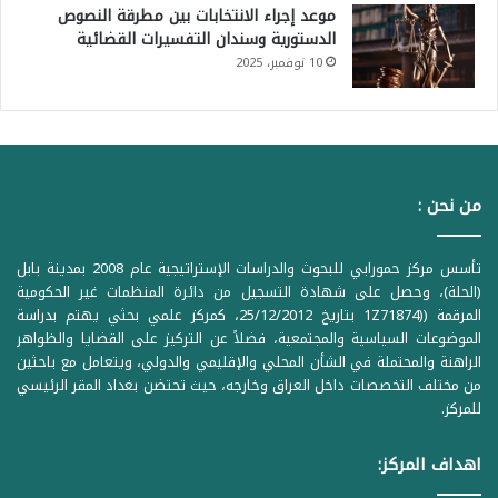
موعد إجراء الانتخابات بين مطرقة النصوص
الدستورية وسندان التفسيرات القضائية
10 نوفمبر، 2025
من نحن :
تأسس مركز حمورابي للبحوث والدراسات الإستراتيجية عام 2008 بمدينة بابل
(الحلة)، وحصل على شهادة التسجيل من دائرة المنظمات غير الحكومية
المرقمة ((1Z71874 بتاريخ 25/12/2012، كمركز علمي بحثي يهتم بدراسة
الموضوعات السياسية والمجتمعية، فضلاً عن التركيز على القضايا والظواهر
الراهنة والمحتملة في الشأن المحلي والإقليمي والدولي، ويتعامل مع باحثين
من مختلف التخصصات داخل العراق وخارجه، حيث تحتضن بغداد المقر الرئيسي
للمركز.
اهداف المركز: