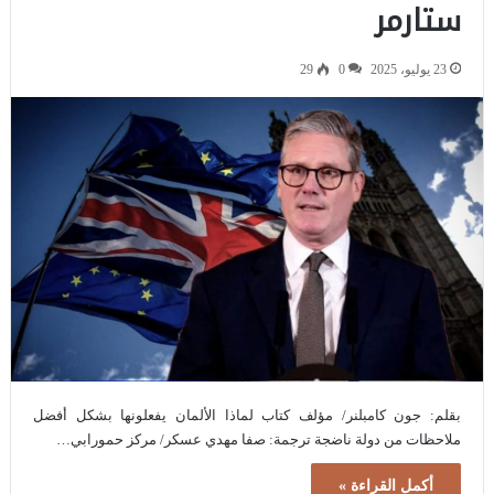
ستارمر
23 يوليو، 2025
0
29
بقلم: جون كامبلنر/ مؤلف كتاب لماذا الألمان يفعلونها بشكل أفضل
ملاحظات من دولة ناضجة ترجمة: صفا مهدي عسكر/ مركز حمورابي…
أكمل القراءة »