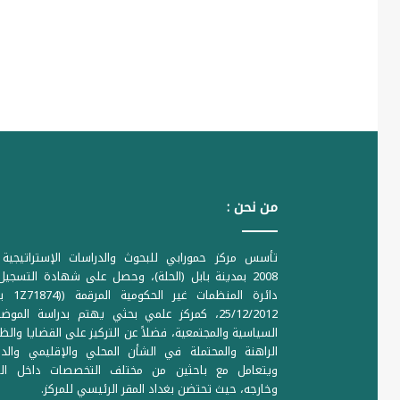
من نحن :
تأسس مركز حمورابي للبحوث والدراسات الإستراتيجية 
2008 بمدينة بابل (الحلة)، وحصل على شهادة التسجي
دائرة المنظمات غير ا
25/12/2012، كمركز علمي بحثي يهتم بدراسة الموض
السياسية والمجتمعية، فضلاً عن التركيز على القضايا والظ
الراهنة والمحتملة في الشأن المحلي والإقليمي والدو
ويتعامل مع باحثين من مختلف التخصصات داخل الع
وخارجه، حيث تحتضن بغداد المقر الرئيسي للمركز.