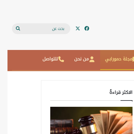
‫X
فيسبوك
بحث
عن
مجلة حمورابي
من نحن
للتواصل
الاكثر قراءةً