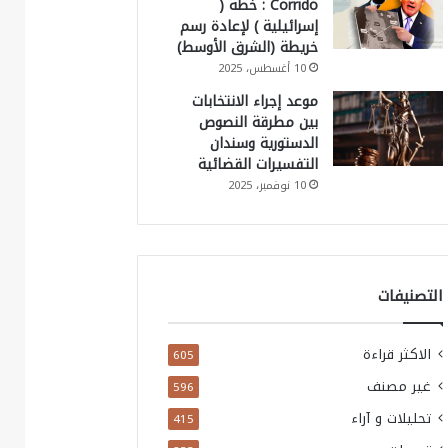
Corrido : خطة (
إسرائيلية ) لإعادة رسم
خريطة (الشرق الأوسط)
10 أغسطس، 2025
موعد إجراء الانتخابات
بين مطرقة النصوص
الدستورية وسندان
التفسيرات القضائية
10 نوفمبر، 2025
التصنيفات
الاكثر قراءة
605
غير مصنف
596
تحليلات و آراء
415