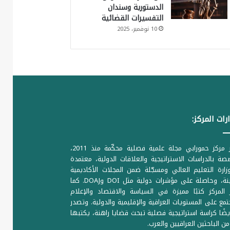
الدستورية وسندان
التفسيرات القضائية
10 نوفمبر، 2025
رات المركز:
يصدر مركز حمورابي مجلة علمية فصلية محكّمة منذ 2011،
ة بالدراسات الاستراتيجية والعلاقات الدولية، معتمدة
ارة التعليم العالي ومسجّلة ضمن المجلات الأكاديمية
الرصينة، وحاصلة على مؤشرات دولية مثل DOI وDOAJ. كما
المركز كتبًا مميزة في السياسة والاقتصاد والإعلام
تمع على المستويات العراقية والإقليمية والدولية. وتصدر
يضًا كراسة استراتيجية فصلية تبحث قضايا راهنة، يكتبها
من الباحثين العراقيين والعرب.