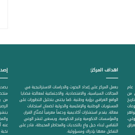
اهداف المركز:
إصدا
عام
يعمل المركز على إعداد البحوث والدراسات الاستراتيجية في
ل من
المجالات السياسية، والاقتصادية، والاجتماعية لمعالجة قضايا
متخصص
لحكومية المرقمة ((1Z71874 بتاريخ
الواقع العراقي برؤية وطنية. كما يختص بتحليل التطورات على
من وز
وعات
المستويات الوطنية والإقليمية والدولية لضمان استجابات
واهر
فعالة. يقدم استشارات أكاديمية ودعماً معرفياً لصنّاع القرار،
ينشر 
لي،
والمؤسسات الحكومية وغير الحكومية. ويسعى لنشر الوعي
والمج
راق
الثقافي لبناء جيل واعٍ بالتحديات والمخاطر المحيطة، قادر على
عنه أ
التفاعل معها بإدراك ومسؤولية.
نخبة 