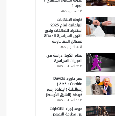
مدونة القانون الجعفري /
الجزء 1
5 سبتمبر، 2025
خارطة الانتخابات
البرلمانية لعام 2025:
استقراء للتحالفات ولدور
القوى السياسية الممثلة
لفصائل المقـ ـاومة
30 أكتوبر، 2025
نظام الكوتا: دراسة في
المبررات السياسية
25 أغسطس، 2025
ممر داوود David’s
Corrido : خطة (
إسرائيلية ) لإعادة رسم
خريطة (الشرق الأوسط)
10 أغسطس، 2025
موعد إجراء الانتخابات
بين مطرقة النصوص