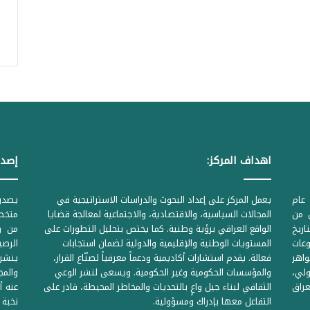
اهداف المركز:
إصدا
عام
يعمل المركز على إعداد البحوث والدراسات الاستراتيجية في
ل من
المجالات السياسية، والاقتصادية، والاجتماعية لمعالجة قضايا
متخصص
لحكومية المرقمة ((1Z71874 بتاريخ
الواقع العراقي برؤية وطنية. كما يختص بتحليل التطورات على
من وز
وعات
المستويات الوطنية والإقليمية والدولية لضمان استجابات
واهر
فعالة. يقدم استشارات أكاديمية ودعماً معرفياً لصنّاع القرار،
ينشر 
لي،
والمؤسسات الحكومية وغير الحكومية. ويسعى لنشر الوعي
والمج
راق
الثقافي لبناء جيل واعٍ بالتحديات والمخاطر المحيطة، قادر على
عنه أ
التفاعل معها بإدراك ومسؤولية.
نخبة 