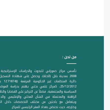
من نحن :
تأسس مركز حمورابي للبحوث والدراسات الإستراتيجية 
2008 بمدينة بابل (الحلة)، وحصل على شهادة التسجي
دائرة المنظمات غير ا
25/12/2012، كمركز علمي بحثي يهتم بدراسة الموض
السياسية والمجتمعية، فضلاً عن التركيز على القضايا والظ
الراهنة والمحتملة في الشأن المحلي والإقليمي والدو
ويتعامل مع باحثين من مختلف التخصصات داخل الع
وخارجه، حيث تحتضن بغداد المقر الرئيسي للمركز.