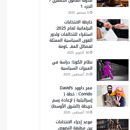
مدونة القانون الجعفري /
الجزء 1
5 سبتمبر، 2025
خارطة الانتخابات
البرلمانية لعام 2025:
استقراء للتحالفات ولدور
القوى السياسية الممثلة
لفصائل المقـ ـاومة
30 أكتوبر، 2025
نظام الكوتا: دراسة في
المبررات السياسية
25 أغسطس، 2025
ممر داوود David’s
Corrido : خطة (
إسرائيلية ) لإعادة رسم
خريطة (الشرق الأوسط)
10 أغسطس، 2025
موعد إجراء الانتخابات
بين مطرقة النصوص