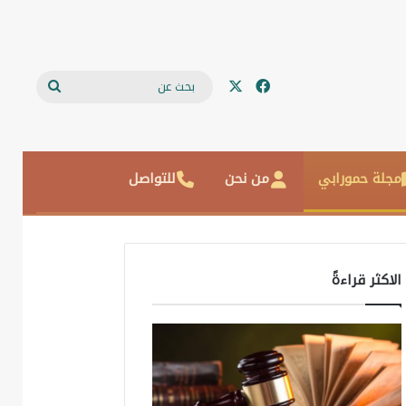
‫X
فيسبوك
بحث
عن
مجلة حمورابي
من نحن
للتواصل
الاكثر قراءةً