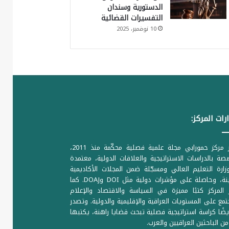
الدستورية وسندان
التفسيرات القضائية
10 نوفمبر، 2025
رات المركز:
يصدر مركز حمورابي مجلة علمية فصلية محكّمة منذ 2011،
ة بالدراسات الاستراتيجية والعلاقات الدولية، معتمدة
ارة التعليم العالي ومسجّلة ضمن المجلات الأكاديمية
الرصينة، وحاصلة على مؤشرات دولية مثل DOI وDOAJ. كما
المركز كتبًا مميزة في السياسة والاقتصاد والإعلام
تمع على المستويات العراقية والإقليمية والدولية. وتصدر
يضًا كراسة استراتيجية فصلية تبحث قضايا راهنة، يكتبها
من الباحثين العراقيين والعرب.