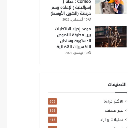
Corrido : خطة (
إسرائيلية ) لإعادة رسم
خريطة (الشرق الأوسط)
10 أغسطس، 2025
موعد إجراء الانتخابات
بين مطرقة النصوص
الدستورية وسندان
التفسيرات القضائية
10 نوفمبر، 2025
التصنيفات
الاكثر قراءة
605
غير مصنف
596
تحليلات و آراء
415