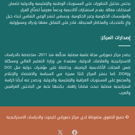
يختص بتحليل التطورات على المستويات الوطنية والإقليمية والدولية لضمان
استجابات فعالة. يقدم استشارات أكاديمية ودعماً معرفياً لصنّاع القرار،
والمؤسسات الحكومية وغير الحكومية. ويسعى لنشر الوعي الثقافي لبناء جيل
واعٍ بالتحديات والمخاطر المحيطة، قادر على التفاعل معها بإدراك ومسؤولية.
إصدارات المركز:
يصدر مركز حمورابي مجلة علمية فصلية محكّمة منذ 2011، متخصصة بالدراسات
الاستراتيجية والعلاقات الدولية، معتمدة من وزارة التعليم العالي ومسجّلة
ضمن المجلات الأكاديمية الرصينة، وحاصلة على مؤشرات دولية مثل DOI
وDOAJ. كما ينشر المركز كتبًا مميزة في السياسة والاقتصاد والإعلام
والمجتمع على المستويات العراقية والإقليمية والدولية. وتصدر عنه أيضًا كراسة
استراتيجية فصلية تبحث قضايا راهنة، يكتبها نخبة من الباحثين العراقيين
والعرب.
© جميع الحقوق محفوظة لدى مركز حمورابي للبحوث والدراسات الاستراتيجية
‫X
فيسبوك