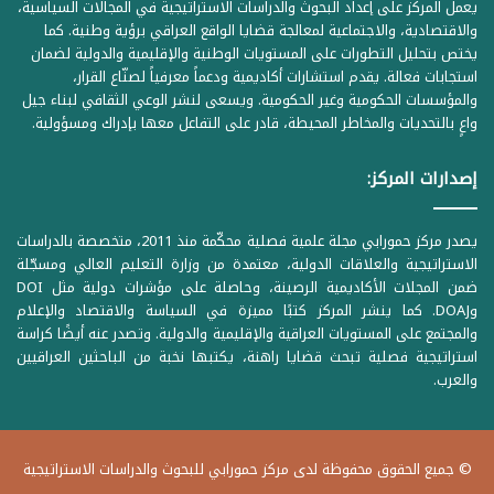
يعمل المركز على إعداد البحوث والدراسات الاستراتيجية في المجالات السياسية،
والاقتصادية، والاجتماعية لمعالجة قضايا الواقع العراقي برؤية وطنية. كما
يختص بتحليل التطورات على المستويات الوطنية والإقليمية والدولية لضمان
استجابات فعالة. يقدم استشارات أكاديمية ودعماً معرفياً لصنّاع القرار،
والمؤسسات الحكومية وغير الحكومية. ويسعى لنشر الوعي الثقافي لبناء جيل
واعٍ بالتحديات والمخاطر المحيطة، قادر على التفاعل معها بإدراك ومسؤولية.
إصدارات المركز:
يصدر مركز حمورابي مجلة علمية فصلية محكّمة منذ 2011، متخصصة بالدراسات
الاستراتيجية والعلاقات الدولية، معتمدة من وزارة التعليم العالي ومسجّلة
ضمن المجلات الأكاديمية الرصينة، وحاصلة على مؤشرات دولية مثل DOI
وDOAJ. كما ينشر المركز كتبًا مميزة في السياسة والاقتصاد والإعلام
والمجتمع على المستويات العراقية والإقليمية والدولية. وتصدر عنه أيضًا كراسة
استراتيجية فصلية تبحث قضايا راهنة، يكتبها نخبة من الباحثين العراقيين
والعرب.
© جميع الحقوق محفوظة لدى مركز حمورابي للبحوث والدراسات الاستراتيجية