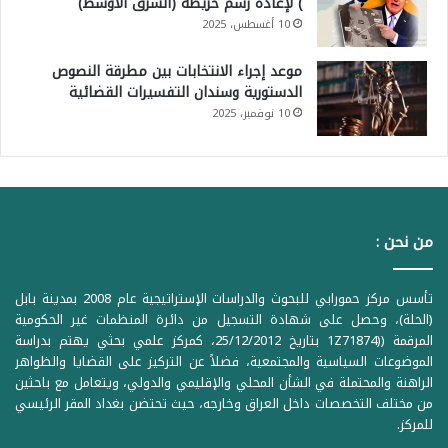
) لإعادة رسم خريطة (الشرق الأوسط)
10 أغسطس، 2025
موعد إجراء الانتخابات بين مطرقة النصوص
الدستورية وسندان التفسيرات القضائية
10 نوفمبر، 2025
من نحن :
تأسس مركز حمورابي للبحوث والدراسات الإستراتيجية عام 2008 بمدينة بابل
(الحلة)، وحصل على شهادة التسجيل من دائرة المنظمات غير الحكومية
المرقمة ((1Z71874 بتاريخ 25/12/2012، كمركز علمي بحثي يهتم بدراسة
الموضوعات السياسية والمجتمعية، فضلاً عن التركيز على القضايا والظواهر
الراهنة والمحتملة في الشأن المحلي والإقليمي والدولي، ويتعامل مع باحثين
من مختلف التخصصات داخل العراق وخارجه، حيث تحتضن بغداد المقر الرئيسي
للمركز.