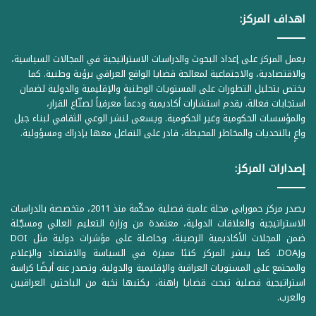
اهداف المركز:
يعمل المركز على إعداد البحوث والدراسات الاستراتيجية في المجالات السياسية،
والاقتصادية، والاجتماعية لمعالجة قضايا الواقع العراقي برؤية وطنية. كما
يختص بتحليل التطورات على المستويات الوطنية والإقليمية والدولية لضمان
استجابات فعالة. يقدم استشارات أكاديمية ودعماً معرفياً لصنّاع القرار،
والمؤسسات الحكومية وغير الحكومية. ويسعى لنشر الوعي الثقافي لبناء جيل
واعٍ بالتحديات والمخاطر المحيطة، قادر على التفاعل معها بإدراك ومسؤولية.
إصدارات المركز:
يصدر مركز حمورابي مجلة علمية فصلية محكّمة منذ 2011، متخصصة بالدراسات
الاستراتيجية والعلاقات الدولية، معتمدة من وزارة التعليم العالي ومسجّلة
ضمن المجلات الأكاديمية الرصينة، وحاصلة على مؤشرات دولية مثل DOI
وDOAJ. كما ينشر المركز كتبًا مميزة في السياسة والاقتصاد والإعلام
والمجتمع على المستويات العراقية والإقليمية والدولية. وتصدر عنه أيضًا كراسة
استراتيجية فصلية تبحث قضايا راهنة، يكتبها نخبة من الباحثين العراقيين
والعرب.