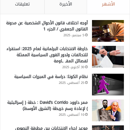
الأشهر
الأخيرة
تعليقات
أوجه اختلاف قانون الأحوال الشخصية عن مدونة
القانون الجعفري / الجزء 1
5 سبتمبر، 2025
خارطة الانتخابات البرلمانية لعام 2025: استقراء
للتحالفات ولدور القوى السياسية الممثلة
لفصائل المقـ ـاومة
30 أكتوبر، 2025
نظام الكوتا: دراسة في المبررات السياسية
25 أغسطس، 2025
ممر داوود David’s Corrido : خطة ( إسرائيلية
) لإعادة رسم خريطة (الشرق الأوسط)
10 أغسطس، 2025
موعد إجراء الانتخابات بين مطرقة النصوص