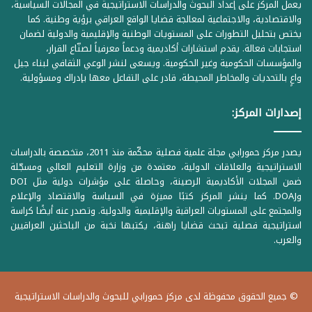
يعمل المركز على إعداد البحوث والدراسات الاستراتيجية في المجالات السياسية،
والاقتصادية، والاجتماعية لمعالجة قضايا الواقع العراقي برؤية وطنية. كما
يختص بتحليل التطورات على المستويات الوطنية والإقليمية والدولية لضمان
استجابات فعالة. يقدم استشارات أكاديمية ودعماً معرفياً لصنّاع القرار،
والمؤسسات الحكومية وغير الحكومية. ويسعى لنشر الوعي الثقافي لبناء جيل
واعٍ بالتحديات والمخاطر المحيطة، قادر على التفاعل معها بإدراك ومسؤولية.
إصدارات المركز:
يصدر مركز حمورابي مجلة علمية فصلية محكّمة منذ 2011، متخصصة بالدراسات
الاستراتيجية والعلاقات الدولية، معتمدة من وزارة التعليم العالي ومسجّلة
ضمن المجلات الأكاديمية الرصينة، وحاصلة على مؤشرات دولية مثل DOI
وDOAJ. كما ينشر المركز كتبًا مميزة في السياسة والاقتصاد والإعلام
والمجتمع على المستويات العراقية والإقليمية والدولية. وتصدر عنه أيضًا كراسة
استراتيجية فصلية تبحث قضايا راهنة، يكتبها نخبة من الباحثين العراقيين
والعرب.
© جميع الحقوق محفوظة لدى مركز حمورابي للبحوث والدراسات الاستراتيجية