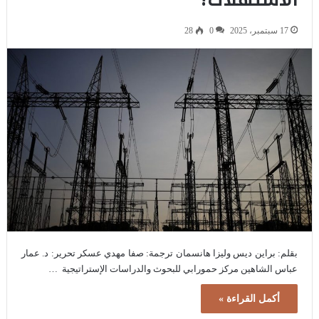
17 سبتمبر، 2025
0
28
بقلم: براين ديس وليزا هانسمان ترجمة: صفا مهدي عسكر تحرير: د. عمار
عباس الشاهين مركز حمورابي للبحوث والدراسات الإستراتيجية …
أكمل القراءة »