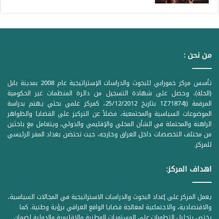
من نحن :
تأسس مركز حمورابي للبحوث والدراسات الإستراتيجية عام 2008 بمدينة بابل
(الحلة)، وحصل على شهادة التسجيل من دائرة المنظمات غير الحكومية
المرقمة ((1Z71874 بتاريخ 25/12/2012، كمركز علمي بحثي يهتم بدراسة
الموضوعات السياسية والمجتمعية، فضلاً عن التركيز على القضايا والظواهر
الراهنة والمحتملة في الشأن المحلي والإقليمي والدولي، ويتعامل مع باحثين
من مختلف التخصصات داخل العراق وخارجه، حيث تحتضن بغداد المقر الرئيسي
للمركز.
اهداف المركز:
يعمل المركز على إعداد البحوث والدراسات الاستراتيجية في المجالات السياسية،
والاقتصادية، والاجتماعية لمعالجة قضايا الواقع العراقي برؤية وطنية. كما
يختص بتحليل التطورات على المستويات الوطنية والإقليمية والدولية لضمان