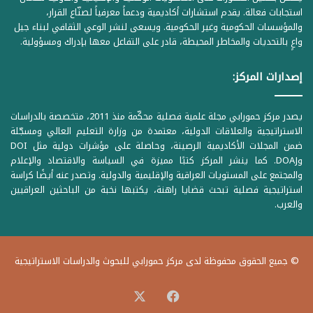
استجابات فعالة. يقدم استشارات أكاديمية ودعماً معرفياً لصنّاع القرار،
والمؤسسات الحكومية وغير الحكومية. ويسعى لنشر الوعي الثقافي لبناء جيل
واعٍ بالتحديات والمخاطر المحيطة، قادر على التفاعل معها بإدراك ومسؤولية.
إصدارات المركز:
يصدر مركز حمورابي مجلة علمية فصلية محكّمة منذ 2011، متخصصة بالدراسات
الاستراتيجية والعلاقات الدولية، معتمدة من وزارة التعليم العالي ومسجّلة
ضمن المجلات الأكاديمية الرصينة، وحاصلة على مؤشرات دولية مثل DOI
وDOAJ. كما ينشر المركز كتبًا مميزة في السياسة والاقتصاد والإعلام
والمجتمع على المستويات العراقية والإقليمية والدولية. وتصدر عنه أيضًا كراسة
استراتيجية فصلية تبحث قضايا راهنة، يكتبها نخبة من الباحثين العراقيين
والعرب.
© جميع الحقوق محفوظة لدى مركز حمورابي للبحوث والدراسات الاستراتيجية
‫X
فيسبوك